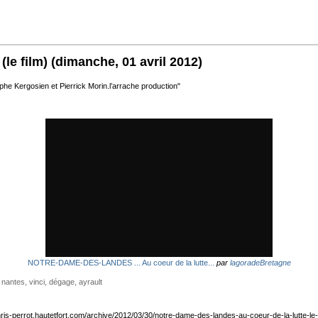
le film)
(dimanche, 01 avril 2012)
phe Kergosien et Pierrick Morin.l’arrache production"
NOTRE-DAME-DES-LANDES ... Au coeur de la lutte...
par
lagoradeBretagne
,
nantes
,
vinci
,
dégage
,
ayrault
chris-perrot.hautetfort.com/archive/2012/03/30/notre-dame-des-landes-au-coeur-de-la-lutte-le-f