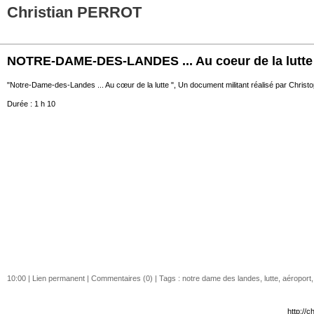
Christian PERROT
NOTRE-DAME-DES-LANDES ... Au coeur de la lutte (
"Notre-Dame-des-Landes ... Au cœur de la lutte ", Un document militant réalisé par Christo
Durée : 1 h 10
10:00 |
Lien permanent
|
Commentaires (0)
| Tags :
notre dame des landes
,
lutte
,
aéroport
http://