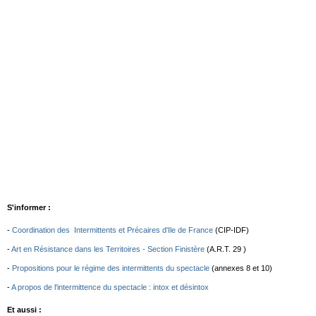
S'informer :
-
Coordination des Intermittents et Précaires d'Ile de France
(CIP-IDF)
-
Art en Résistance dans les Territoires - Section Finistère
(A.R.T. 29 )
-
Propositions pour le régime des intermittents du spectacle
(annexes 8 et 10)
-
A propos de l'intermittence du spectacle : intox et désintox
Et aussi :