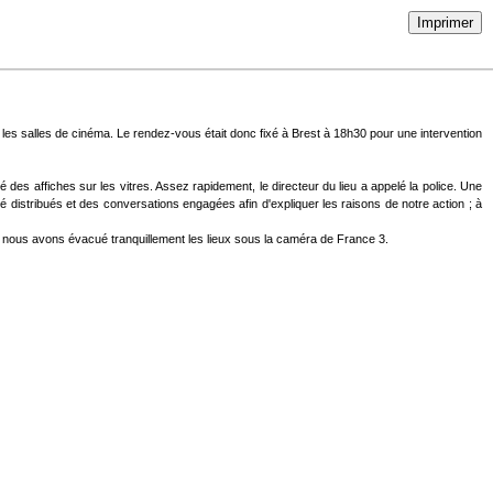
Imprimer
t les salles de cinéma. Le rendez-vous était donc fixé à Brest à 18h30 pour une intervention
hé des affiches sur les vitres. Assez rapid
ement, le directeur du lieu a appelé la police. Une
été distribués et des conversations engagées afin d'expliquer les raisons de notre action ; à
lic, nous avons évacué tranquillement les lieux sous la caméra de France 3.