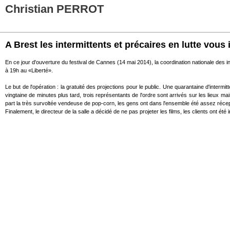
Christian PERROT
A Brest les intermittents et précaires en lutte vous 
En ce jour d'ouverture du festival de Cannes (14 mai 2014), la coordination nationale des i
à 19h au «Liberté».
Le but de l'opération : la gratuité des projections pour le public. Une quarantaine d'interm
vingtaine de minutes plus tard, trois représentants de l'ordre sont arrivés sur les lieux ma
part la très survoltée vendeuse de pop-corn, les gens ont dans l'ensemble été assez récep
Finalement, le directeur de la salle a décidé de ne pas projeter les films, les clients ont 