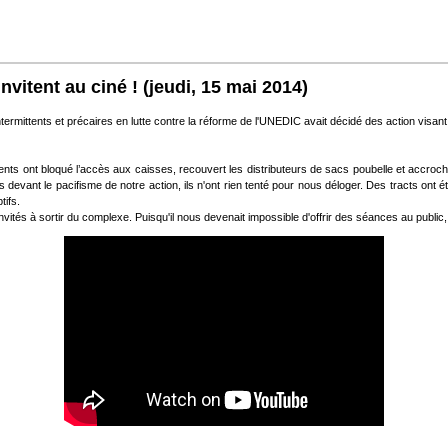
invitent au ciné !
(jeudi, 15 mai 2014)
ntermittents et précaires en lutte contre la réforme de l'UNEDIC avait décidé des action visan
ittents ont bloqué l’accès aux caisses, recouvert les distributeurs de sacs poubelle et accroc
is devant le pacifisme de notre action, ils n'ont rien tenté pour nous déloger. Des tracts ont 
tifs.
été invités à sortir du complexe. Puisqu'il nous devenait impossible d'offrir des séances au pub