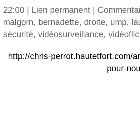
22:00 |
Lien permanent
|
Commentair
malgorn
,
bernadette
,
droite
,
ump
,
la
sécurité
,
vidéosurveillance
,
vidéofli
http://chris-perrot.hautetfort.com/
pour-no