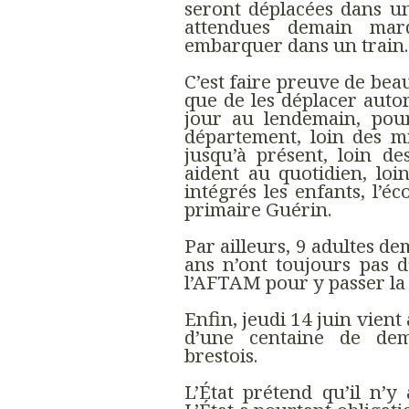
seront déplacées dans u
attendues demain ma
embarquer dans un train.
C’est faire preuve de bea
que de les déplacer auto
jour au lendemain, pour
département, loin des m
jusqu’à présent, loin des
aident au quotidien, loin
intégrés les enfants, l’é
primaire Guérin.
Par ailleurs, 9 adultes de
ans n’ont toujours pas d
l’AFTAM pour y passer la 
Enfin, jeudi 14 juin vient
d’une centaine de dem
brestois.
L’État prétend qu’il n’y 