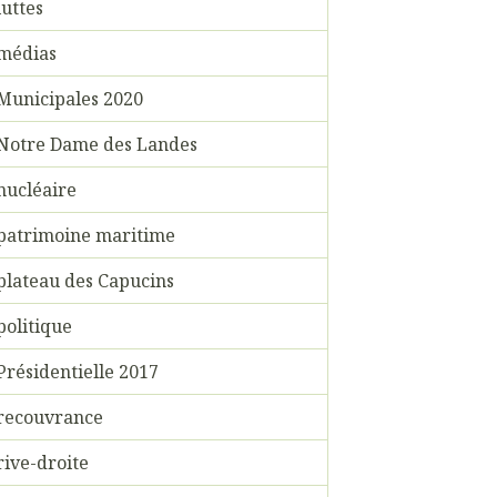
luttes
médias
Municipales 2020
Notre Dame des Landes
nucléaire
patrimoine maritime
plateau des Capucins
politique
Présidentielle 2017
recouvrance
rive-droite