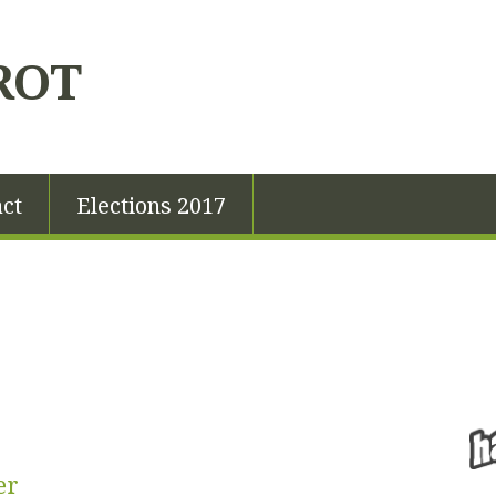
ROT
ct
Elections 2017
er