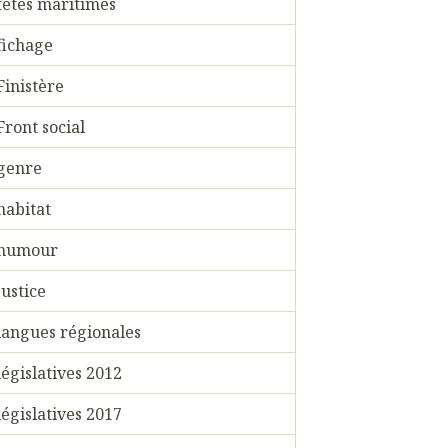
fêtes maritimes
fichage
Finistère
Front social
genre
habitat
humour
justice
langues régionales
législatives 2012
législatives 2017