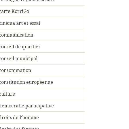
carte KorriGo
cinéma art et essai
communication
conseil de quartier
conseil municipal
consommation
constitution européenne
culture
democratie participative
droits de l'homme