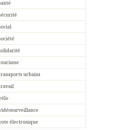
santé
sécurité
social
société
solidarité
tourisme
transports urbains
travail
vélo
vidéosurveillance
vote électronique