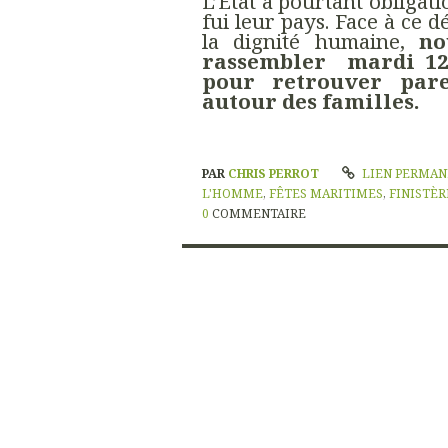
L’État a pourtant obligat
fui leur pays. Face à ce dé
la dignité humaine,
no
rassembler mardi 12 
pour retrouver paren
autour des familles.
PAR
CHRIS PERROT
LIEN PERMA
L'HOMME
,
FÊTES MARITIMES
,
FINISTÈR
0
COMMENTAIRE