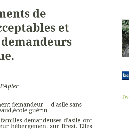
ments de
cceptables et
s demandeurs
ue.
-PApier
Tw
 familles demandeuses d’asile ont
leur hébergement sur Brest. Elles