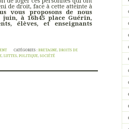
ion de loger ces personnes qui ont
ni de droit, face à cette atteinte à
us vous proposons de nous
juin, à 16h45 place Guérin,
ts, élèves, et enseignants
NENT
CATÉGORIES :
BRETAGNE
,
DROITS DE
E
,
LUTTES
,
POLITIQUE
,
SOCIÉTÉ