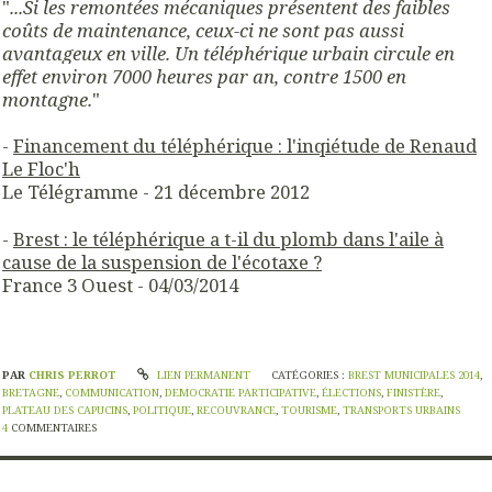
"
...Si les remontées mécaniques présentent des faibles
coûts de maintenance, ceux-ci ne sont pas aussi
avantageux en ville.
Un téléphérique urbain circule en
effet environ 7000 heures par an, contre 1500 en
montagne.
"
-
Financement du téléphérique : l'inqiétude de Renaud
Le Floc'h
Le Télégramme - 21 décembre 2012
-
Brest : le téléphérique a t-il du plomb dans l'aile à
cause de la suspension de l'écotaxe ?
France 3 Ouest - 04/03/2014
PAR
CHRIS PERROT
LIEN PERMANENT
CATÉGORIES :
BREST MUNICIPALES 2014
,
BRETAGNE
,
COMMUNICATION
,
DEMOCRATIE PARTICIPATIVE
,
ÉLECTIONS
,
FINISTÈRE
,
PLATEAU DES CAPUCINS
,
POLITIQUE
,
RECOUVRANCE
,
TOURISME
,
TRANSPORTS URBAINS
4
COMMENTAIRES