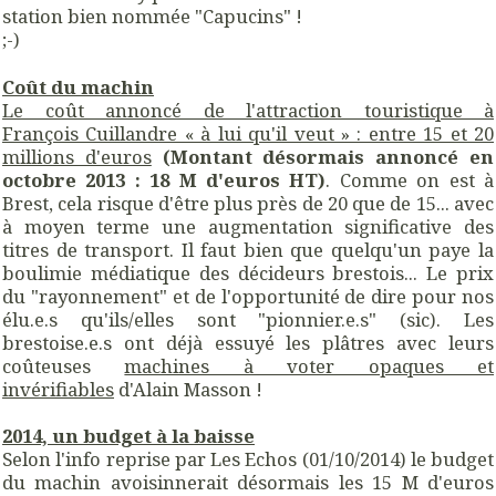
station bien nommée "Capucins" !
;-)
Coût du machin
Le coût annoncé de l'attraction touristique à
François Cuillandre « à lui qu'il veut » : entre 15 et 20
millions d'euros
(Montant désormais annoncé en
octobre 2013 : 18 M d'euros HT)
. Comme on est à
Brest, cela risque d'être plus près de 20 que de 15... avec
à moyen terme une augmentation significative des
titres de transport. Il faut bien que quelqu'un paye la
boulimie médiatique des décideurs brestois... Le prix
du "rayonnement" et de l'opportunité de dire pour nos
élu.e.s qu'ils/elles sont "pionnier.e.s" (sic). Les
brestoise.e.s ont déjà essuyé les plâtres avec leurs
coûteuses
machines à voter opaques et
invérifiables
d'Alain Masson !
2014, un budget à la baisse
Selon l'info reprise par Les Echos (01/10/2014) le budget
du machin avoisinnerait désormais les 15 M d'euros