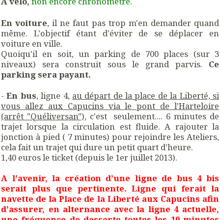
A vélo,
non encore chronométré.
En voiture
, il ne faut pas trop m'en demander quand
même. L'objectif étant d'éviter de se déplacer en
voiture en ville.
Quoiqu'il en soit, un parking de 700 places (sur 3
niveaux) sera construit sous le grand parvis.
Ce
parking sera payant.
-
En bus
, ligne 4,
au départ de la place de la Liberté, si
vous allez aux Capucins via le pont de l'Harteloire
(arrêt "Quéliversan"),
c'est seulement.... 6 minutes de
trajet lorsque la circulation est fluide. A rajouter la
jonction à pied ( 7 minutes) pour rejoindre les Ateliers,
cela fait un trajet qui dure un petit quart d'heure.
1,40 euros le ticket (depuis le 1er juillet 2013).
A l'avenir, la création d'une ligne de bus 4 bis
serait plus que pertinente. Ligne qui ferait la
navette de la Place de la Liberté aux Capucins afin
d'assurer, en alternance avec la ligne 4 actuelle,
une fréquence de desserte toutes les 10 minutes