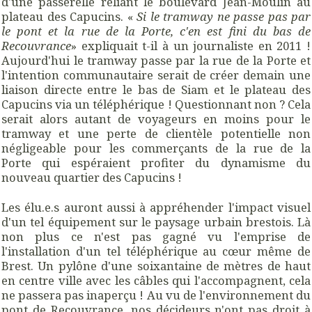
d'une passerelle reliant le boulevard Jean-Moulin au
plateau des Capucins. «
Si le tramway ne passe pas par
le pont et la rue de la Porte, c'en est fini du bas de
Recouvrance
» expliquait t-il à un journaliste en 2011 !
Aujourd'hui le tramway passe par la rue de la Porte et
l'intention communautaire serait de créer demain une
liaison directe entre le bas de Siam et le plateau des
Capucins via un téléphérique ! Questionnant non ? Cela
serait alors autant de voyageurs en moins pour le
tramway et une perte de clientèle potentielle non
négligeable pour les commerçants de la rue de la
Porte qui espéraient profiter du dynamisme du
nouveau quartier des Capucins !
Les élu.e.s auront aussi à appréhender l'impact visuel
d'un tel équipement sur le paysage urbain brestois. Là
non plus ce n'est pas gagné vu l'emprise de
l'installation d'un tel téléphérique au cœur même de
Brest. Un pylône d'une soixantaine de mètres de haut
en centre ville avec les câbles qui l'accompagnent, cela
ne passera pas inaperçu ! Au vu de l'environnement du
pont de Recouvrance, nos décideurs n'ont pas droit à