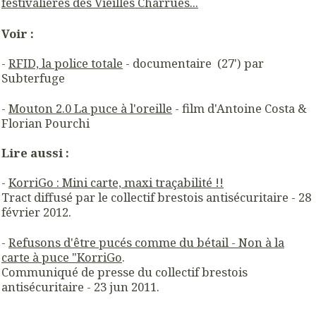
festivalières des Vieilles Charrues...
Voir :
-
RFID, la police totale
- documentaire (27') par
Subterfuge
-
Mouton 2.0 La puce à l'oreille
- film d'Antoine Costa &
Florian Pourchi
Lire aussi :
-
KorriGo : Mini carte, maxi traçabilité !!
Tract diffusé par le collectif brestois antisécuritaire - 28
février 2012.
-
Refusons d'être pucés comme du bétail - Non à la
carte à puce "KorriGo
.
Communiqué de presse du collectif brestois
antisécuritaire - 23 jun 2011.