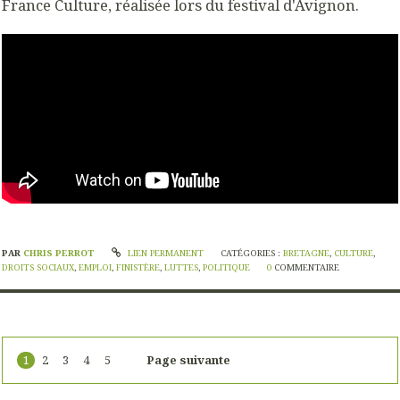
France Culture, réalisée lors du festival d'Avignon.
PAR
CHRIS PERROT
LIEN PERMANENT
CATÉGORIES :
BRETAGNE
,
CULTURE
,
DROITS SOCIAUX
,
EMPLOI
,
FINISTÈRE
,
LUTTES
,
POLITIQUE
0
COMMENTAIRE
1
2
3
4
5
Page suivante