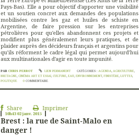
la Terre Europe et MilieuDefensie (Les Amis de la Terre
Pays-Bas). Elle a pour objectif d’apporter une visibilité
et un soutien concret aux demandes des populations
mobilisées contre les gaz et huiles de schiste en
Argentine, de faire pression sur les entreprises
pétrolières pour qu’elles abandonnent ces projets et
modifient plus généralement leurs pratiques, et de
plaider auprès des décideurs français et argentins pour
qu’ils réforment le cadre légal qui permet aujourd’hui
aux multinationales d’agir en toute impunité.
PAR
CHRIS PERROT
LIEN PERMANENT
CATÉGORIES :
AGENDA
,
AGRICULTURE
,
BRETAGNE
,
CINÉMA ART ET ESSAI
,
CULTURE
,
EAU
,
ENVIRONNEMENT
,
FINISTÈRE
,
LUTTES
,
POLITIQUE
0
COMMENTAIRE
Share
Imprimer
10h43
02
janv. 2015
Brest : la rue de Saint-Malo en
danger !