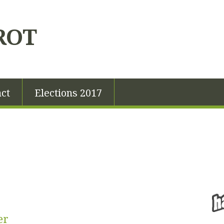
ROT
ct
Elections 2017
er