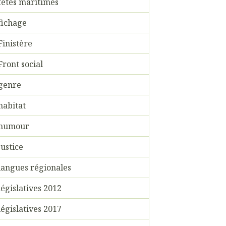
fêtes maritimes
fichage
Finistère
Front social
genre
habitat
humour
justice
langues régionales
législatives 2012
législatives 2017