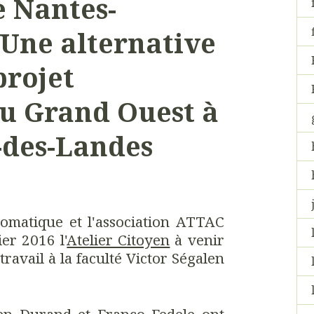
e Nantes-
 Une alternative
projet
du Grand Ouest à
des-Landes
matique et l'association ATTAC
ier 2016 l'
Atelier Citoyen
à venir
 travail à la faculté Victor Ségalen
ien Durand et Franco Fedele ont