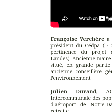
Françoise Verchère
a p
président du
Cédpa
( Co
pertinence du projet 
Landes). Ancienne maire
situé, en grande partie
ancienne conseillère gé
l’environnement.
Julien Durand
,
A
Intercommunale des popu
d'aéroport de Notre-
retraite.