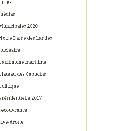
luttes
médias
Municipales 2020
Notre Dame des Landes
nucléaire
patrimoine maritime
plateau des Capucins
politique
Présidentielle 2017
recouvrance
rive-droite