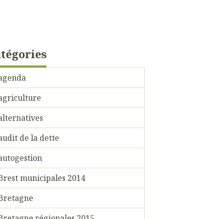
tégories
agenda
agriculture
alternatives
audit de la dette
autogestion
Brest municipales 2014
Bretagne
Bretagne régionales 2015