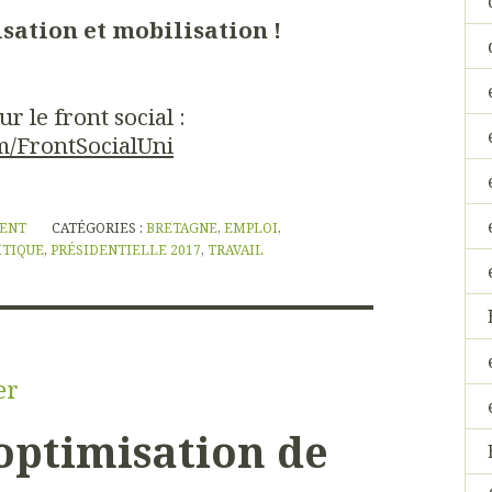
sation et mobilisation !
r le front social :
m/FrontSocialUni
NENT
CATÉGORIES :
BRETAGNE
,
EMPLOI
,
ITIQUE
,
PRÉSIDENTIELLE 2017
,
TRAVAIL
er
optimisation de