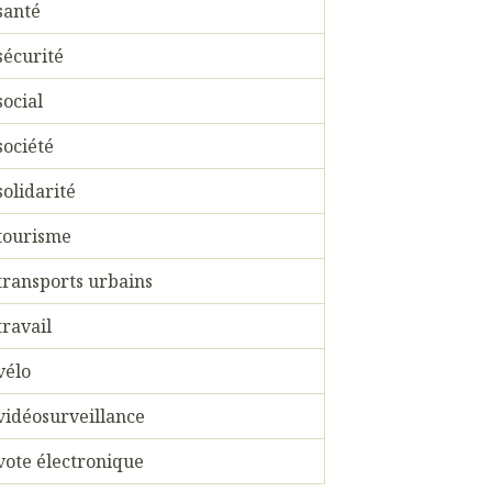
santé
sécurité
social
société
solidarité
tourisme
transports urbains
travail
vélo
vidéosurveillance
vote électronique