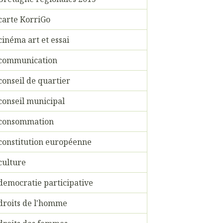
carte KorriGo
cinéma art et essai
communication
conseil de quartier
conseil municipal
consommation
constitution européenne
culture
democratie participative
droits de l'homme