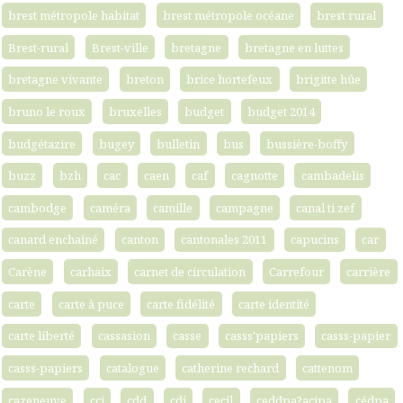
brest métropole habitat
brest métropole océane
brest rural
Brest-rural
Brest-ville
bretagne
bretagne en luttes
bretagne vivante
breton
brice hortefeux
brigitte hûe
bruno le roux
bruxelles
budget
budget 2014
budgétazire
bugey
bulletin
bus
bussière-boffy
buzz
bzh
cac
caen
caf
cagnotte
cambadelis
cambodge
caméra
camille
campagne
canal ti zef
canard enchainé
canton
cantonales 2011
capucins
car
Carène
carhaix
carnet de circulation
Carrefour
carrière
carte
carte à puce
carte fidélité
carte identité
carte liberté
cassasion
casse
casss'papiers
casss-papier
casss-papiers
catalogue
catherine rechard
cattenom
cazeneuve
cci
cdd
cdi
cecil
ceddpa?acipa
cédpa