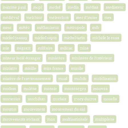
maxime paul
mcpl
medef
media
médias
mediateur
médiéval
melchior
mélenchon
mer d'iroise
mes
mesc
météo
méthaniseur
métropole
mib
michel joanny
michel sapin
michel tarin
michèle le roux
mie
migrant
militaire
milizac
mine
mineur isolé étranger
ministère
ministère de l'Intérieur
ministre
misille
miss france
missile
mistère de l'environnement
moal
mobib
mobilisation
modem
moléne
moneiz
monténégro
moovéa
moratoire
morbihan
morlaix
mory ducros
moselle
mouton
mouvement
mouvement du nid
mouvements sociaux
mox
multinationale
multiplexe