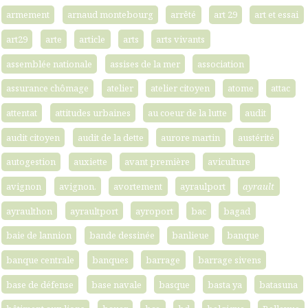
armement
arnaud montebourg
arrêté
art 29
art et essai
art29
arte
article
arts
arts vivants
assemblée nationale
assises de la mer
association
assurance chômage
atelier
atelier citoyen
atome
attac
attentat
attitudes urbaines
au coeur de la lutte
audit
audit citoyen
audit de la dette
aurore martin
austérité
autogestion
auxiette
avant première
aviculture
avignon
avignon.
avortement
ayraulport
ayrault
ayraulthon
ayraultport
ayroport
bac
bagad
baie de lannion
bande dessinée
banlieue
banque
banque centrale
banques
barrage
barrage sivens
base de défense
base navale
basque
basta ya
batasuna