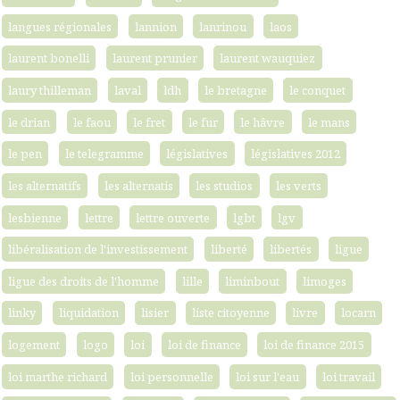
langues régionales
lannion
lanrinou
laos
laurent bonelli
laurent prunier
laurent wauquiez
laury thilleman
laval
ldh
le bretagne
le conquet
le drian
le faou
le fret
le fur
le hâvre
le mans
le pen
le telegramme
législatives
législatives 2012
les alternatifs
les alternatis
les studios
les verts
lesbienne
lettre
lettre ouverte
lgbt
lgv
libéralisation de l'investissement
liberté
libertés
ligue
ligue des droits de l'homme
lille
liminbout
limoges
linky
liquidation
lisier
liste citoyenne
livre
locarn
logement
logo
loi
loi de finance
loi de finance 2015
loi marthe richard
loi personnelle
loi sur l'eau
loi travail