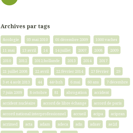
Archives par tags
&cologie
03 mai 2010
05 décembre 2009
1000 vaches
11 mai
13 avril
14
14 juillet
2007
2008
2009
2010
2012
2012;hollande
2013
2014
2017
21 juillet 2008
22 avril
22 février 2014
27 février
29
3 et 4 août 2013
44
44=bzh
6 mai
60 ans
7 décembre
7 juin 2009
8 octobre
81
abrogation
accident
accident nucléaire
accord de libre échange
accord de paris
accord national interprofessionnel
accueil
acipa
acipran
acrimed
acta
adam
adeca
adn
adsav
ae2d