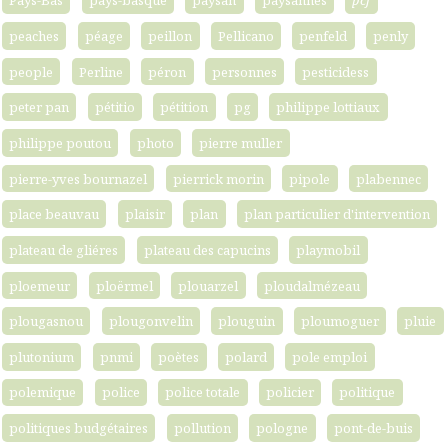
Pays-Bas
pays-basque
paysan
paysannes
pcf
peaches
péage
peillon
Pellicano
penfeld
penly
people
Perline
péron
personnes
pesticidess
peter pan
pétitio
pétition
pg
philippe lottiaux
philippe poutou
photo
pierre muller
pierre-yves bournazel
pierrick morin
pipole
plabennec
place beauvau
plaisir
plan
plan particulier d'intervention
plateau de gliéres
plateau des capucins
playmobil
ploemeur
ploërmel
plouarzel
ploudalmézeau
plougasnou
plougonvelin
plouguin
ploumoguer
pluie
plutonium
pnmi
poètes
polard
pole emploi
polemique
police
police totale
policier
politique
politiques budgétaires
pollution
pologne
pont-de-buis