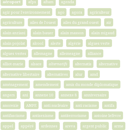
aéroport
afps
aftam
agenda
agir pour l'environnement
ago
agora
agriculteur
agriculture
ailes de l'ouest
ailes du grand ouest
air
alain anziani
alain bauer
alain masson
alain migaud
alain pojolat
alcool
alerte
algérie
algues verte
algues vertes
allemagne
allemeagne
alliance
alliot-marie
alsace
alternatifs
alternatis
alternative
alternative libertaire
alternatives
alur
amd
aménagement
amendement
amis du monde diplomatique
angers
ani
annexe 10
annexe 8
anniversaire
anorexie
ANPE
anti nucléaire
anti racisme
antifa
antifascisme
antisexisme
antiterrorisme
antoine lefèvre
appel
appéré
ardennes
areva
argent public
arme