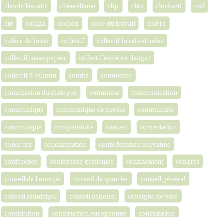
claude léaustic
clientélisme
clip
clito
clochard
cnil
cnt
coallia
cochon
code du travail
colère
colère de brest
collectif
collectif brest-retraites
collectif casss-papier
collectif école en danger
collectif ô callmm
comité
commerce
commission du dialogue
commune
communication
communiqué
communiqué de presse
communiste
communqué
compétitivité
concert
concertation
concours
condamnation
confédération paysanne
conférence
conférence gesticulée
confinement
congrès
conseil de l'europe
conseil de quartier
conseil général
conseil municipal
conseil national
consigne de vote
constitution
construction européenne
consultation