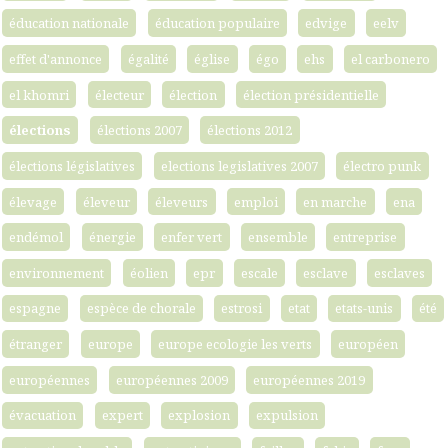
éducation nationale
éducation populaire
edvige
eelv
effet d'annonce
égalité
église
égo
ehs
el carbonero
el khomri
électeur
élection
élection présidentielle
élections
élections 2007
élections 2012
élections législatives
elections legislatives 2007
électro punk
élevage
éleveur
éleveurs
emploi
en marche
ena
endémol
énergie
enfer vert
ensemble
entreprise
environnement
éolien
epr
escale
esclave
esclaves
espagne
espèce de chorale
estrosi
etat
etats-unis
été
étranger
europe
europe ecologie les verts
européen
européennes
européennes 2009
européennes 2019
évacuation
expert
explosion
expulsion