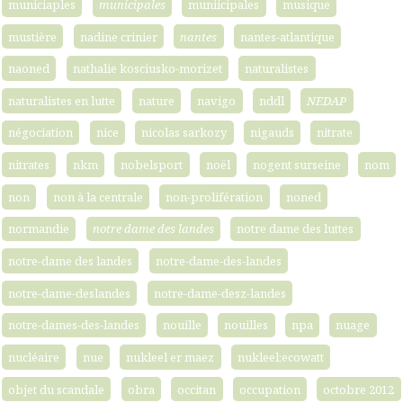
municiaples
municipales
muniicipales
musique
mustière
nadine crinier
nantes
nantes-atlantique
naoned
nathalie kosciusko-morizet
naturalistes
naturalistes en lutte
nature
navigo
nddl
NEDAP
négociation
nice
nicolas sarkozy
nigauds
nitrate
nitrates
nkm
nobelsport
noël
nogent surseine
nom
non
non à la centrale
non-prolifération
noned
normandie
notre dame des landes
notre dame des luttes
notre-dame des landes
notre-dame-des-landes
notre-dame-deslandes
notre-dame-desz-landes
notre-dames-des-landes
nouille
nouilles
npa
nuage
nucléaire
nue
nukleel er maez
nukleel;ecowatt
objet du scandale
obra
occitan
occupation
octobre 2012