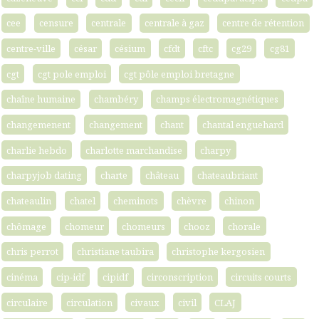
cee
censure
centrale
centrale à gaz
centre de rétention
centre-ville
césar
césium
cfdt
cftc
cg29
cg81
cgt
cgt pole emploi
cgt pôle emploi bretagne
chaîne humaine
chambéry
champs électromagnétiques
changemenent
changement
chant
chantal enguehard
charlie hebdo
charlotte marchandise
charpy
charpyjob dating
charte
château
chateaubriant
chateaulin
chatel
cheminots
chèvre
chinon
chômage
chomeur
chomeurs
chooz
chorale
chris perrot
christiane taubira
christophe kergosien
cinéma
cip-idf
cipidf
circonscription
circuits courts
circulaire
circulation
civaux
civil
CLAJ