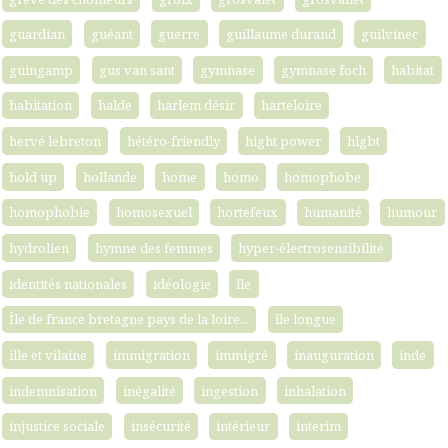
guardian
guéant
guerre
guillaume durand
guilvinec
guingamp
gus van sant
gymnase
gymnase foch
habitat
habitation
halde
harlem désir
harteloire
hervé lebreton
hétéro-friendly
hight power
hlgbt
hold up
hollande
home
homo
homophobe
homophobie
homosexuel
hortefeux
humanité
humour
hydrolien
hymne des femmes
hyper-électrosensibilité
identités nationales
idéologie
île
Île de france bretagne pays de la loire...
île longue
ille et vilaine
immigration
immigré
inauguration
inde
indemnisation
inégalité
ingestion
inhalation
injustice sociale
insécurité
intérieur
interim