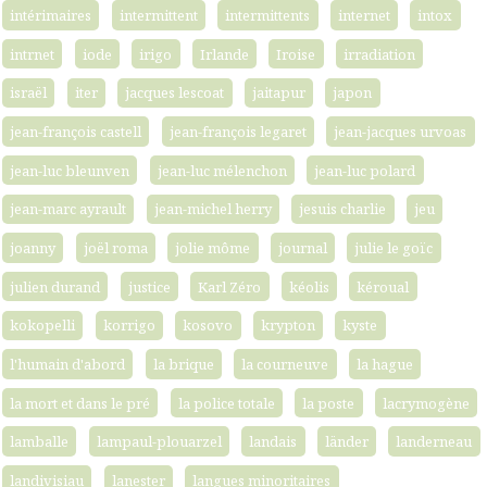
intérimaires
intermittent
intermittents
internet
intox
intrnet
iode
irigo
Irlande
Iroise
irradiation
israël
iter
jacques lescoat
jaitapur
japon
jean-françois castell
jean-françois legaret
jean-jacques urvoas
jean-luc bleunven
jean-luc mélenchon
jean-luc polard
jean-marc ayrault
jean-michel herry
jesuis charlie
jeu
joanny
joël roma
jolie môme
journal
julie le goïc
julien durand
justice
Karl Zéro
kéolis
kéroual
kokopelli
korrigo
kosovo
krypton
kyste
l'humain d'abord
la brique
la courneuve
la hague
la mort et dans le pré
la police totale
la poste
lacrymogène
lamballe
lampaul-plouarzel
landais
länder
landerneau
landivisiau
lanester
langues minoritaires