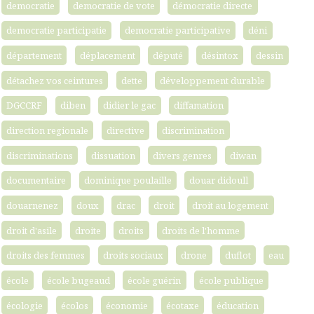
democratie
democratie de vote
démocratie directe
democratie participatie
democratie participative
déni
département
déplacement
député
désintox
dessin
détachez vos ceintures
dette
développement durable
DGCCRF
diben
didier le gac
diffamation
direction regionale
directive
discrimination
discriminations
dissuation
divers genres
diwan
documentaire
dominique poulaille
douar didoull
douarnenez
doux
drac
droit
droit au logement
droit d'asile
droite
droits
droits de l'homme
droits des femmes
droits sociaux
drone
duflot
eau
école
école bugeaud
école guérin
école publique
écologie
écolos
économie
écotaxe
éducation