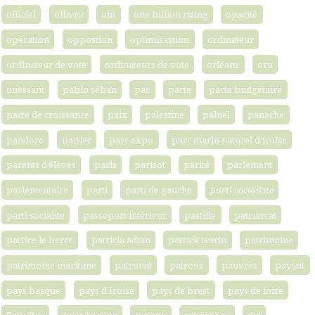
officiel
ollivro
oln
one billion rising
opacité
opération
oppostion
optimisastion
ordinateur
ordinateur de vote
ordinateurs de vote
orléans
oru
ouessant
pablo séban
pac
pacte
pacte budgétaire
pacte de croissance
paix
palestine
paluel
panache
pandore
papier
parc expo
parc marin naturel d’iroise
parents d’élèves
paris
parisot
parité
parlement
parlementaire
parti
parti de gauche
parti socialiste
parti socialite
passeport intérieur
pastille
patriarcat
patrice le berre
patricia adam
patrick warin
patrimoine
patrimoine maritime
patronat
patrons
pauvres
payant
pays basque
pays d'Iroise
pays de brest
pays de loire