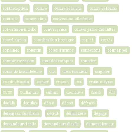
contraception
contre
contre réforme
contre-réforme
controle
convention
convention bilatérale
convention unedic
convergence
convergence des luttes
coordination
coordination bretagne
cop 21
cop23
copain44
cotentin
côtes d'armor
cotisations
cour appel
cour de cassasion
cour des comptes
courrier
cours de la madeleine
cra
creis-terminal
crignier
criminilisation
crinier
crozon
crs
cruas-meysse
CUCS
Cuillandre
culture
czeneuve
daesh
dal
daoula
daoulas
débat
décret
défense
défenseur des droits
déficit
déficit zéro
dégage
demandeur d'asile
demandeurs d'asile
démentèlement