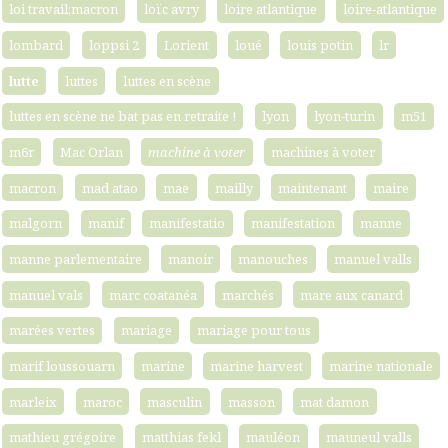
loi travail;macron
loïc avry
loire atlantique
loire-atlantique
lombard
loppsi 2
Lorient
loué
louis potin
lr
lutte
luttes
luttes en scène
luttes en scène ne bat pas en retraite !
lyon
lyon-turin
m51
m6r
Mac Orlan
machine à voter
machines à voter
macron
mad atao
mae
mailly
maintenant
maire
malgorn
manif
manifestatio
manifestation
manne
manne parlementaire
manoir
manouches
manuel valls
manuel vals
marc coatanéa
marchés
mare aux canard
marées vertes
mariage
mariage pour tous
marif loussouarn
marine
marine harvest
marine nationale
marleix
maroc
masculin
masson
mat damon
mathieu grégoire
matthias fekl
mauléon
mauneul valls