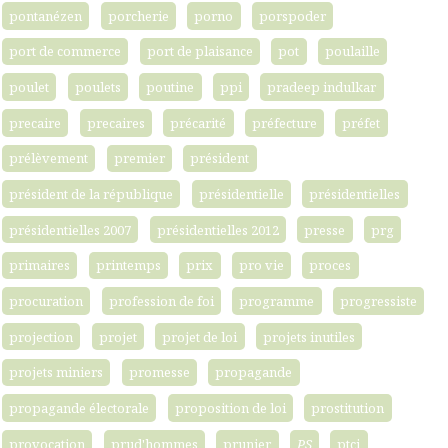
pontanézen
porcherie
porno
porspoder
port de commerce
port de plaisance
pot
poulaille
poulet
poulets
poutine
ppi
pradeep indulkar
precaire
precaires
précarité
préfecture
préfet
prélèvement
premier
président
président de la république
présidentielle
présidentielles
présidentielles 2007
présidentielles 2012
presse
prg
primaires
printemps
prix
pro vie
proces
procuration
profession de foi
programme
progressiste
projection
projet
projet de loi
projets inutiles
projets miniers
promesse
propagande
propagande électorale
proposition de loi
prostitution
provocation
prud'hommes
prunier
PS
ptci