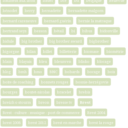
bâtiment aux lions
bauer
bce
bd
belgique
Bellevue
bénodet
bercy
bernadette
bernadette malgorn
bernard cazeneuve
bernard guérin
bernie la matraque
bertrand seys
besson
bétail
bi
bibus
bidonville
bidule
big brother
big brother award
bigbrother
bigorgne
bilan
billet
billetterie
biomase
biométrie
blain
blayais
bleu
bleunven
blisko
blocage
blog
bmh
bmo
BNC
bobards
bocage
bois
boite de coaching
bonnets rouges
bosnie-herzégovie
bourges
boutet-nicolas
bracelet
brebis
breizh o stourm
breon
bresse tv
Brest
Brest - culture - musique - port de commerce
Brest 2004
brest 2008
brest 2012
brest en marche
brest la rouge