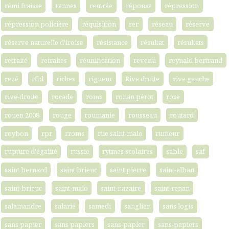
rémi fraisse
rennes
rentrée
réponse
répression
répression policière
réquisition
rer
réseau
réserve
réserve naturelle d'iroise
résistance
résultat
résultats
retraité
retraites
réunification
revenu
reynald bertrand
rezé
rfid
riches
rigueur
Rive droite
rive gauche
rive-droite
rocade
roms
ronan pérot
rose
rouen 2008
rouge
roumanie
rousseau
routard
roybon
rpr
rroms
rue saint-malo
rumeur
rupture d'égalité
russie
rytmes scolaires
sable
saf
saint bernard
saint brieuc
saint pierre
saint-alban
saint-brieuc
saint-malo
saint-nazaire
saint-renan
salamandre
salarié
samedi
sanglier
sans logis
sans papier
sans papiers
sans-papier
sans-papiers