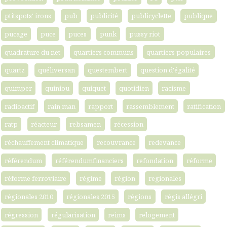
ptitspots' irons
pub
publicité
publicyclette
publique
pucage
puce
puces
punk
pussy riot
quadrature du net
quartiers communs
quartiers populaires
quartz
quéliversan
questembert
question d'égalité
quimper
quiniou
quiquet
quotidien
racisme
radioactif
rain man
rapport
rassemblement
ratification
ratp
réacteur
rebsamen
récession
réchauffement climatique
recouvrance
redevance
référendum
référendumfinanciers
refondation
réforme
réforme ferroviaire
régime
région
regionales
régionales 2010
régionales 2015
régions
régis allégri
régression
régularisation
reims
relogement