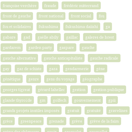
françoise verchère
fraude
frédéric mitterrand
front de gauche
front national
front social
fsu
fsu et solidaires
fukushima
fukushima daiishi
ga
gabare
gad
gaëlle abily
gaillac
galeres de brest
gardarem
garden party
gaspare
gauche
gauche alternative
gauche anticapitaliste
gauche radicale
gay
gaz de schiste
gaza
gendarmerie
gène
génétique
genre
gens du voyage
géographe
georges tigreat
gérard lahellec
gestion
gestion publique
glande thyroïde
gm
golfech
gouvernement
gpii
grands projets inutiles imposés
gratuit
gratuité
gravelines
grèce
greenpeace
grenade
grève
grève de la faim
grève des chômeurs
groix
grosvalet
grosvallet