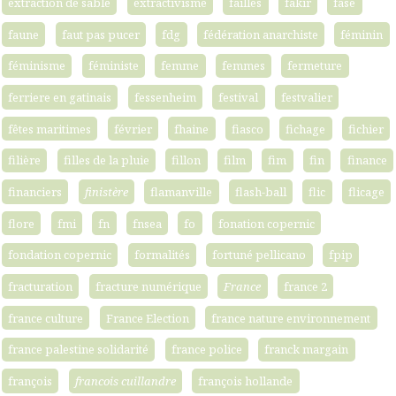
extraction de sable
extractivisme
failles
fakir
fase
faune
faut pas pucer
fdg
fédération anarchiste
féminin
féminisme
féministe
femme
femmes
fermeture
ferriere en gatinais
fessenheim
festival
festvalier
fêtes maritimes
février
fhaine
fiasco
fichage
fichier
filière
filles de la pluie
fillon
film
fim
fin
finance
financiers
finistère
flamanville
flash-ball
flic
flicage
flore
fmi
fn
fnsea
fo
fonation copernic
fondation copernic
formalités
fortuné pellicano
fpip
fracturation
fracture numérique
France
france 2
france culture
France Election
france nature environnement
france palestine solidarité
france police
franck margain
françois
francois cuillandre
françois hollande