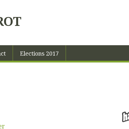
ROT
ct
Elections 2017
er