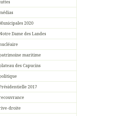
luttes
médias
Municipales 2020
Notre Dame des Landes
nucléaire
patrimoine maritime
plateau des Capucins
politique
Présidentielle 2017
recouvrance
rive-droite