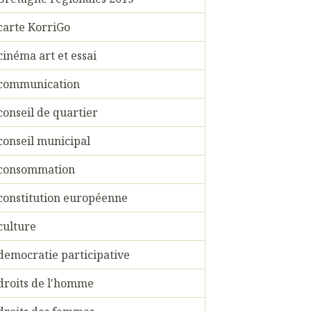
carte KorriGo
cinéma art et essai
communication
conseil de quartier
conseil municipal
consommation
constitution européenne
culture
democratie participative
droits de l'homme