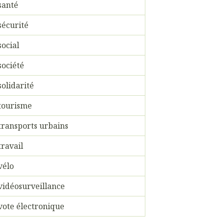
santé
sécurité
social
société
solidarité
tourisme
transports urbains
travail
vélo
vidéosurveillance
vote électronique