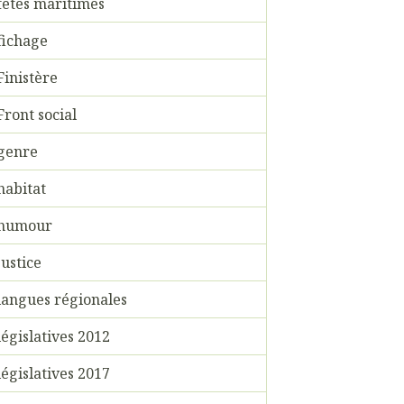
fêtes maritimes
fichage
Finistère
Front social
genre
habitat
humour
justice
langues régionales
législatives 2012
législatives 2017