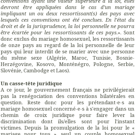
conventions ayant une valeur supérieure à la loi, elles
devront être appliquées dans le cas d’un mariage
impliquant un ou deux ressortissant(s) des pays avec
lesquels ces conventions ont été conclues. En l’état du
droit et de la jurisprudence, la loi personnelle ne pourra
être écartée pour les ressortissants de ces pays.
». Sont
donc exclus du mariage homosexuel, les ressortissants
de onze pays au regard de la loi personnelle de leur
pays qui leur interdit de se marier avec une personne
du même sexe (Algérie, Maroc, Tunisie, Bosnie-
Herzégovine, Kosovo, Monténégro, Pologne, Serbie,
Slovénie, Cambodge et Laos).
Un casse-tête juridique
A ce jour, le gouvernement français ne privilégierait
pas la renégociation des conventions bilatérales en
question. Reste donc pour les prétendant-e-s au
mariage homosexuel concerné-e-s à s'engager dans un
chemin de croix juridique pour faire lever la
discrimination dont ils/elles sont pour l'instant
victimes. Depuis la promulgation de la loi pour le «
mariage pour tous », seul un couple homosexuel