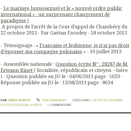
-
Le mariage homosexuel et le « nouvel ordre public
international » : un surprenant changement de
paradigme !
A propos de l’arrêt de la Cour d’appel de Chambéry du
22 octobre 2013 - Par Gaëtan Escudey - 18 octobre 2013
- Témoignage : «
Française et lesbienne, je n'ai pas droit
d'épouser ma compagne polonaise
» - 10 juillet 2013
- Assemblée nationale :
Question écrite
N° : 28287 de M.
Erwann Binet
( Socialiste, républicain et citoyen – Isère
) - Question publiée au JO le : 04/06/2013 page : 5633 -
Réponse publiée au JO le : 13/08/2013 page : 8634
PAR
CHRIS PERROT
LIEN PERMANENT
CATÉGORIES :
DROITS DE L'HOMME
,
LUTTES
,
POLITIQUE
,
SOCIÉTÉ
0
COMMENTAIRE