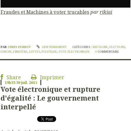
Fraudes et Machines à voter trucables
par
rikiai
PAR
CHRIS PERROT
LIEN PERMANENT
CATÉGORIES :
BRETAGNE
,
ÉLECTIONS
,
EUROPE
,
FINISTÈRE
,
LUTTES
,
POLITIQUE
,
VOTE ÉLECTRONIQUE
0
COMMENTAIRE
Share
Imprimer
19h33
30
juil. 2015
Vote électronique et rupture
d'égalité : Le gouvernement
interpellé