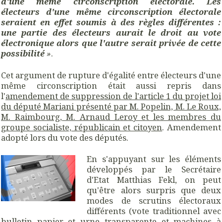
d'une même circonscription électorale. Les
électeurs d'une même circonscription électorale
seraient en effet soumis à des règles différentes :
une partie des électeurs aurait le droit au vote
électronique alors que l'autre serait privée de cette
possibilité
»
.
Cet argument de rupture d'égalité entre électeurs d'une
même circonscription était aussi repris dans
l'
amendement de suppression de l'article 1 du projet loi
du député Mariani présenté par M. Popelin, M. Le Roux,
M. Raimbourg, M. Arnaud Leroy et les membres du
groupe socialiste, républicain et citoyen
. Amendement
adopté lors du vote des députés.
En s'appuyant sur les éléments
développés par le Secrétaire
d'Etat Matthias Fekl, on peut
qu'être alors surpris que deux
modes de scrutins électoraux
différents (vote traditionnel avec
bulletin papier et urne transparente et machines à