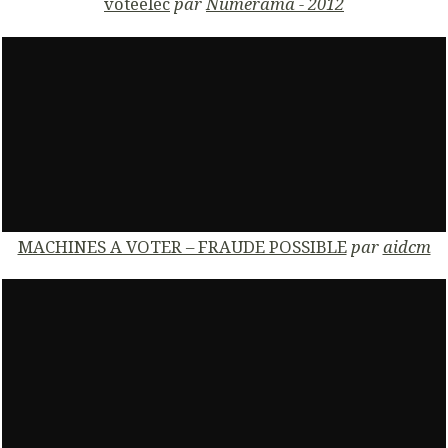
voteelec
par
Numerama - 2012
MACHINES A VOTER – FRAUDE POSSIBLE
par
aidcm