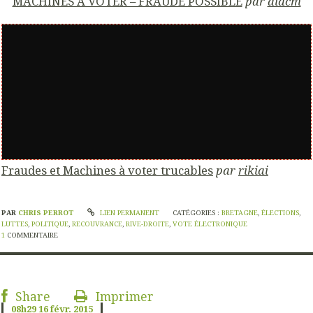
MACHINES A VOTER – FRAUDE POSSIBLE
par
aidcm
Fraudes et Machines à voter trucables
par
rikiai
PAR
CHRIS PERROT
LIEN PERMANENT
CATÉGORIES :
BRETAGNE
,
ÉLECTIONS
,
LUTTES
,
POLITIQUE
,
RECOUVRANCE
,
RIVE-DROITE
,
VOTE ÉLECTRONIQUE
1
COMMENTAIRE
Share
Imprimer
08h29
16
févr. 2015