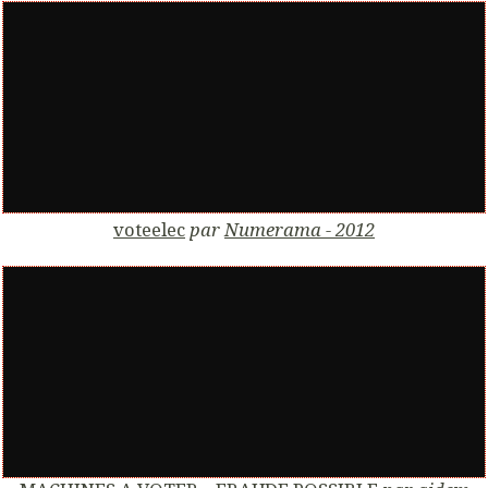
voteelec
par
Numerama - 2012