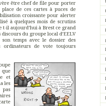
vère être chef de file pour porter
n place de ces cartes à puces de
bilisation croissante pour alerter
lisé à quelques mois de scrutins
 t-il aujourd’hui à Brest ce grand
es discours du groupe local d’EELV
 son temps avec le dossier des
s ordinateurs de vote toujours
oupe
que
ge et
a les
 pas
aires
carte