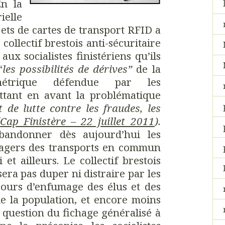
En la
ielle
ets de cartes de transport RFID a
 collectif brestois anti-sécuritaire
ux socialistes finistériens qu’ils
“
les possibilités de dérives”
de la
ométrique défendue par les
tant en avant la problématique
 de lutte contre les fraudes, les
(
Cap Finistère – 22 juillet 2011
).
bandonner dès aujourd’hui les
sagers des transports en commun
et ailleurs. Le collectif brestois
ssera pas duper ni distraire par les
cours d’enfumage des élus et des
 de la population, et encore moins
 question du fichage généralisé à