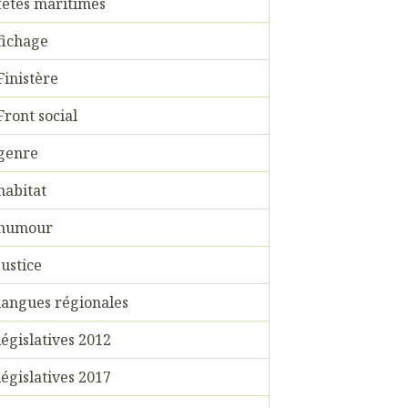
fêtes maritimes
fichage
Finistère
Front social
genre
habitat
humour
justice
langues régionales
législatives 2012
législatives 2017