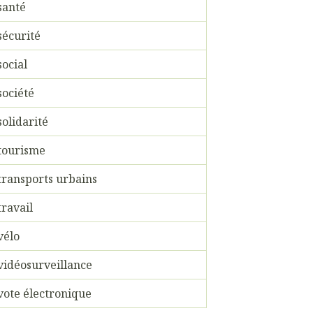
santé
sécurité
social
société
solidarité
tourisme
transports urbains
travail
vélo
vidéosurveillance
vote électronique