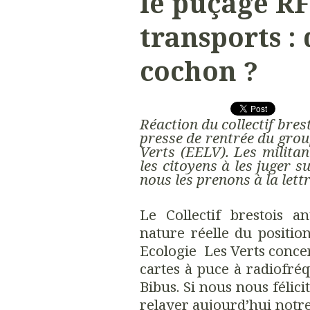
le puçage RF
transports :
cochon ?
Réaction du collectif bres
presse de rentrée du grou
Verts (EELV). Les militant
les citoyens à les juger s
nous les prenons à la lett
Le Collectif brestois an
nature réelle du positi
Ecologie Les Verts conce
cartes à puce à radiofré
Bibus. Si nous nous félic
relayer aujourd’hui notre