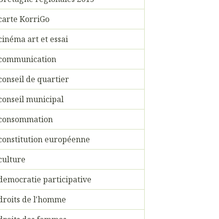
carte KorriGo
cinéma art et essai
communication
conseil de quartier
conseil municipal
consommation
constitution européenne
culture
democratie participative
droits de l'homme