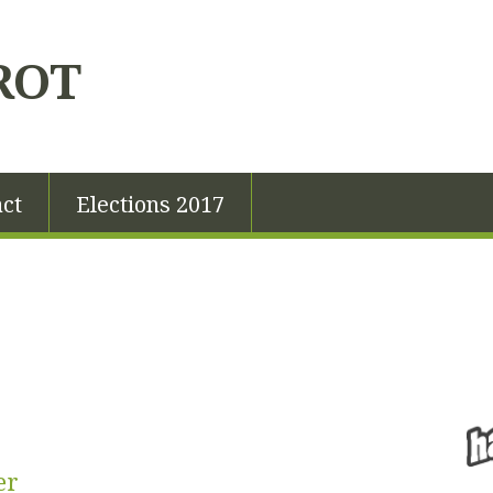
ROT
ct
Elections 2017
er