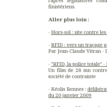
l’après législatives co
finistériens.
Aller plus loin :
-
Hors-sol : site contre le
-
RFID : vers un traçage g
Par Jean-Claude Vitran -
-
"RFID, la police totale" -
Un film de 28 mn contre
société de contrainte
- Kéolis Rennes :
délibér
du 20 janvier 2009