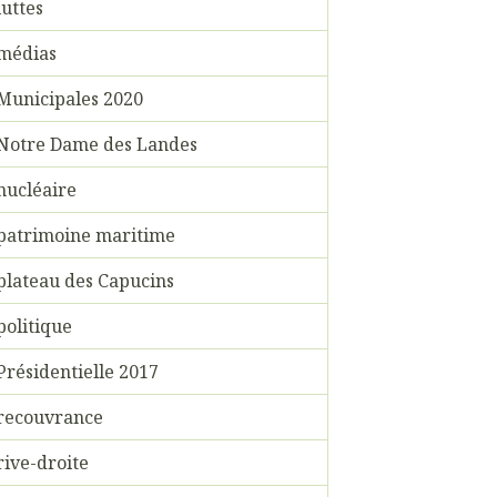
luttes
médias
Municipales 2020
Notre Dame des Landes
nucléaire
patrimoine maritime
plateau des Capucins
politique
Présidentielle 2017
recouvrance
rive-droite