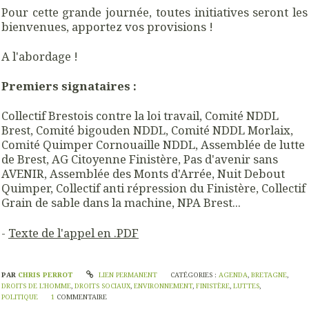
Pour cette grande journée, toutes initiatives seront les
bienvenues, apportez vos provisions !
A l'abordage !
Premiers signataires :
Collectif Brestois contre la loi travail, Comité NDDL
Brest, Comité bigouden NDDL, Comité NDDL Morlaix,
Comité Quimper Cornouaille NDDL, Assemblée de lutte
de Brest, AG Citoyenne Finistère, Pas d'avenir sans
AVENIR, Assemblée des Monts d'Arrée, Nuit Debout
Quimper, Collectif anti répression du Finistère, Collectif
Grain de sable dans la machine, NPA Brest...
-
Texte de l'appel en .PDF
PAR
CHRIS PERROT
LIEN PERMANENT
CATÉGORIES :
AGENDA
,
BRETAGNE
,
DROITS DE L'HOMME
,
DROITS SOCIAUX
,
ENVIRONNEMENT
,
FINISTÈRE
,
LUTTES
,
POLITIQUE
1
COMMENTAIRE