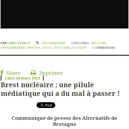
PAR
CHRIS PERROT
LIEN PERMANENT
CATÉGORIES :
BRETAGNE
,
ENVIRONNEMENT
,
FINISTÈRE
,
LUTTES
,
NUCLÉAIRE
,
POLITIQUE
0
COMMENTAIRE
Share
Imprimer
15h35
28
mars 2013
Brest nucléaire : une pilule
médiatique qui a du mal à passer !
Communiqué de presse des Alternatifs de
Bretagne