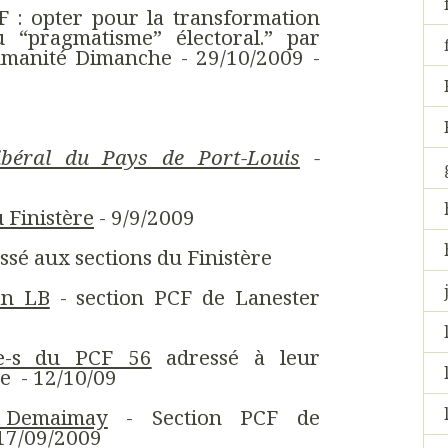
CF : opter pour la transformation
 “pragmatisme” électoral.” par
umanité Dimanche - 29/10/2009 -
ilibéral du Pays de Port-Louis
-
 Finistère
- 9/9/2009
sé aux sections du Finistère
an LB
- section PCF de Lanester
-e-s du PCF 56
adressé à leur
e - 12/10/09
 Demaimay
- Section PCF de
 17/09/2009