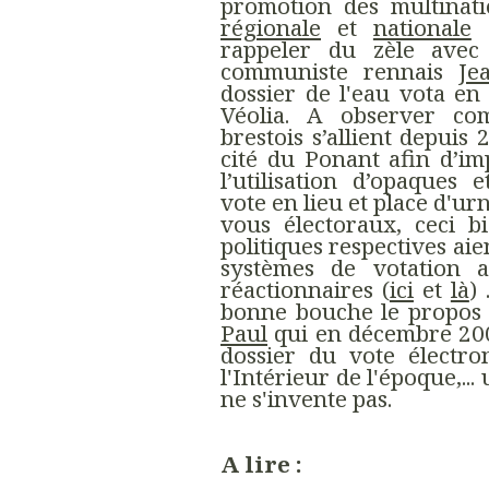
promotion des multinati
régionale
et
nationale
d
rappeler du zèle avec 
communiste rennais
Je
dossier de l'eau vota en
Véolia. A observer co
brestois s’allient depuis 
cité du Ponant afin d’i
l’utilisation d’opaques 
vote en lieu et place d'ur
vous électoraux, ceci 
politiques respectives ai
systèmes de votation a
réactionnaires (
ici
et
là
) 
bonne bouche le propos
Paul
qui en décembre 200
dossier du vote électro
l'Intérieur de l'époque,..
ne s'invente pas.
A lire :