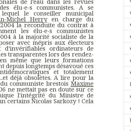
onales de l’eau dans les revues
es élu-e-s communistes. A se
lequel le conseiller municipal
an-Michel Herry
en charge du
 2004 la reconduite du contrat à
mment les élu-e-s communistes
2004 à la majorité socialiste de la
mposer avec mépris aux électeurs
et d’invérifiables ordinateurs de
nes transparentes lors des rendez-
bien même que leurs formations
ent depuis longtemps désavoué ces
ntidémocratiques et totalement
...et déjà obsolètes. A lire pour la
 du communiste brestois
Maxime
6 ne mettait pas en doute sur ce
nique l'intégrité du Ministre de
. un certains Nicolas Sarkozy ! Cela