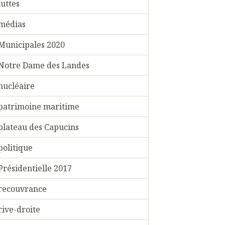
luttes
médias
Municipales 2020
Notre Dame des Landes
nucléaire
patrimoine maritime
plateau des Capucins
politique
Présidentielle 2017
recouvrance
rive-droite