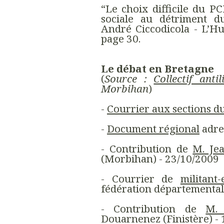
“Le choix difficile du P
sociale au détriment du
André Ciccodicola - L’H
page 30.
Le débat en Bretagne
(
Source :
Collectif ant
Morbihan
)
-
Courrier aux sections du
-
Document régional
adres
- Contribution de
M. Je
(Morbihan) - 23/10/2009
- Courrier de
militant
fédération départemental
- Contribution de
M.
Douarnenez (Finistère) -