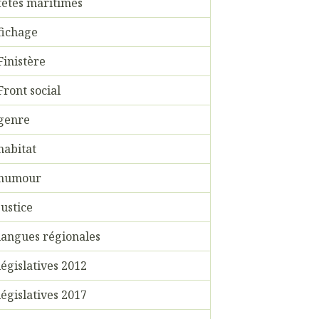
fêtes maritimes
fichage
Finistère
Front social
genre
habitat
humour
justice
langues régionales
législatives 2012
législatives 2017