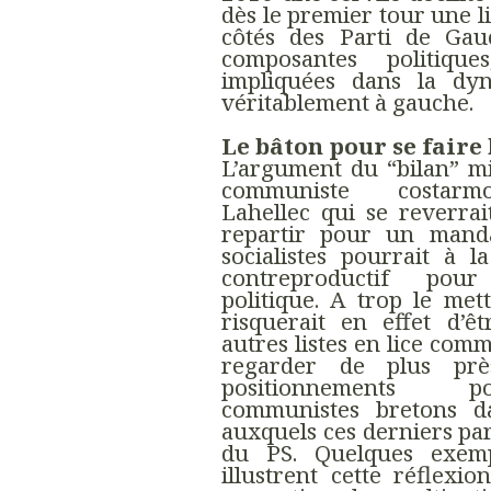
dès le premier tour une l
côtés des Parti de Gauc
composantes politique
impliquées dans la dy
véritablement à gauche.
Le bâton pour se faire
L’argument du “bilan” mi
communiste costarm
Lahellec qui se reverrai
repartir pour un mand
socialistes pourrait à l
contreproductif pou
politique. A trop le met
risquerait en effet d’ê
autres listes en lice com
regarder de plus prè
positionnements p
communistes bretons da
auxquels ces derniers par
du PS. Quelques exemp
illustrent cette réflexi