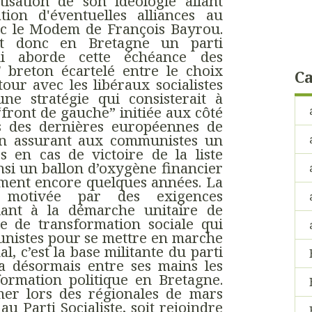
itisation de son idéologie allant
ion d'éventuelles alliances au
vec le Modem de François Bayrou.
st donc en Bretagne un parti
ui aborde cette échéance des
 breton écartelé entre le choix
Ca
our avec les libéraux socialistes
e stratégie qui consisterait à
front de gauche” initiée aux côté
s des dernières européennes de
on assurant aux communistes un
s en cas de victoire de la liste
insi un ballon d’oxygène financier
lement encore quelques années. La
 motivée par des exigences
ciant à la démarche unitaire de
e de transformation sociale qui
unistes pour se mettre en marche
l, c’est la base militante du parti
 désormais entre ses mains les
formation politique en Bretagne.
rmer lors des régionales de mars
au Parti Socialiste, soit rejoindre