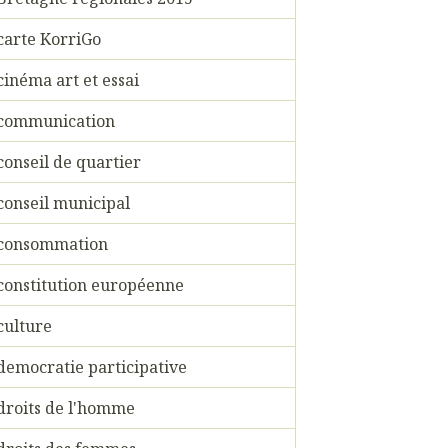
carte KorriGo
cinéma art et essai
communication
conseil de quartier
conseil municipal
consommation
constitution européenne
culture
democratie participative
droits de l'homme