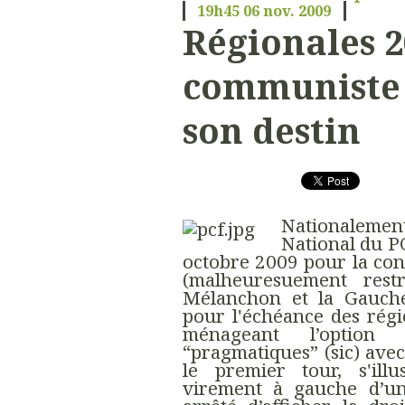
19h45
06
nov. 2009
Régionales 20
communiste 
son destin
Nationaleme
National du PC
octobre 2009 pour la con
(malheuresuement res
Mélanchon et la Gauche 
pour l'échéance des régi
ménageant l’option 
“pragmatiques” (sic) avec
le premier tour, s'ill
virement à gauche d’un 