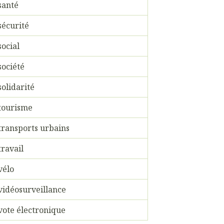
santé
sécurité
social
société
solidarité
tourisme
transports urbains
travail
vélo
vidéosurveillance
vote électronique