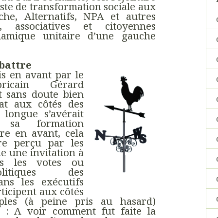
iste de transformation sociale aux
he, Alternatifs, NPA et autres
s, associatives et citoyennes
namique unitaire d’une gauche
 battre
s en avant par le
oricain Gérard
t sans doute bien
at aux côtés des
a longue s’avérait
r sa formation
tre en avant, cela
tre perçu par les
me une invitation à
s les votes ou
olitiques des
ns les exécutifs
ticipent aux côtés
les (à peine pris au hasard)
on : A voir comment fut faite la