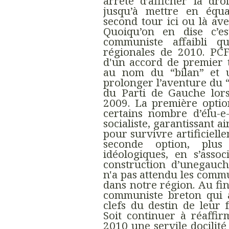
arrêté d’afficher la dro
jusqu’à mettre en équat
second tour ici ou là a
Quoiqu’on en dise c’e
communiste affaibli q
régionales de 2010. PCF
d'un accord de premier t
au nom du “bilan” et un
prolonger l’aventure du “
du Parti de Gauche lor
2009. La première opti
certains nombre d’élu-e-
socialiste, garantissant a
pour survivre artificiel
seconde option, plus
idéologiques, en s’asso
construction d’unegauch
n'a pas attendu les comm
dans notre région. Au fina
communiste breton qui a
clefs du destin de leur 
Soit continuer à réaffi
2010 une servile docilité 