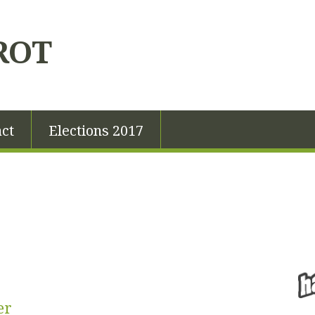
ROT
ct
Elections 2017
er