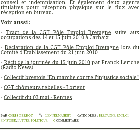
conseil et indemnisation. Et également deux agents
titulaires pour réception physique sur le flux avec
réception en bureau.
Voir aussi :
-
Tract de la CGT Pôle Emploi Bretagne
suite aux
occupations des 14 et 15 juin 2010 à Carhaix
-
Déclaration de la CGT Pôle Emploi Bretagne
lors du
Comité d'Etablissement du 21 juin 2010
-
Récit de la journée du 15 juin 2010
par Franck Leriche
(Radio News)
-
Collectif brestois "En marche contre l'injustice sociale"
-
CGT chômeurs rebelles - Lorient
-
Collectif du 03 mai - Rennes
PAR
CHRIS PERROT
LIEN PERMANENT
CATÉGORIES :
BRETAGNE
,
EMPLOI
,
FINISTÈRE
,
LUTTES
,
POLITIQUE
0
COMMENTAIRE