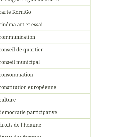
carte KorriGo
cinéma art et essai
communication
conseil de quartier
conseil municipal
consommation
constitution européenne
culture
democratie participative
droits de l'homme