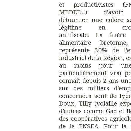
et productivistes (F
MEDEF…) d’avoi
détourner une colère so
légitime en croi
antifiscale. La filière
alimentaire bretonne
représente 30% de l’e
industriel de la Région, 
au moins pour une p
particulièrement vrai p
connait depuis 2 ans un
sur des milliers d’empl
concernées sont de type
Doux, Tilly (volaille ex
d’autres comme Gad et Bo
des coopératives agricol
de la FNSEA. Pour la fi