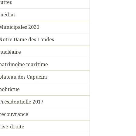
luttes
médias
Municipales 2020
Notre Dame des Landes
nucléaire
patrimoine maritime
plateau des Capucins
politique
Présidentielle 2017
recouvrance
rive-droite