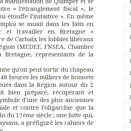
a manifestation de Quimper et se
ntre « l’étranglement fiscal », le
i étouffe l’initaitive ». En même
emploi se muait dans les faits en
r et travailler en Bretagne »
e de Carhaix les lobbies libéraux
 Région (MEDEF, FNSEA, Chambre
en Bretagne, représentants de la
onne qu’on peut sortir du chapeau
en 48 heures les milliers de bonnets
ibués dans la Région autour du 2
t bien préparé, récupérant et
symbole d’une des plus anciennes
iale et contre l’oligarchie que la
in du 17ème siècle ; une lutte qui,
aysans, a préfiguré les cahiers de
on