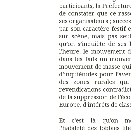
participants, la Préfectur
de constater que ce ras
ses organisateurs ; succè
par son caractère festif e
sur scène, mais pas seu
qu’on s’inquiète de ses
l’heure, le mouvement d
dans les faits un mouve
mouvement de masse qui 
d’inquiétudes pour l’ave
des zones rurales qui 
revendications contradic
de la suppression de l’éco
Europe, d’intérêts de cla
Et c’est là qu’on m
l’habileté des lobbies li