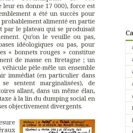
e leur en donne 17 000), force est
semblement a été un succès pour
s probablement alimenté en partie
t par le plateau qui se produisait
Ca
lement. Qu’on le veuille ou pas,
 bases idéologiques ou pas, pour
es « bonnets rouges » constitue
ment de masse en Bretagne ; un
véhicule pèle-mêle un ensemble
nir immédiat (en particulier dans
se sentent marginalisées), de
toires allant, dans un même élan,
taxe à la lin du dumping social en
sses objectivement divergents.
esure
béraux