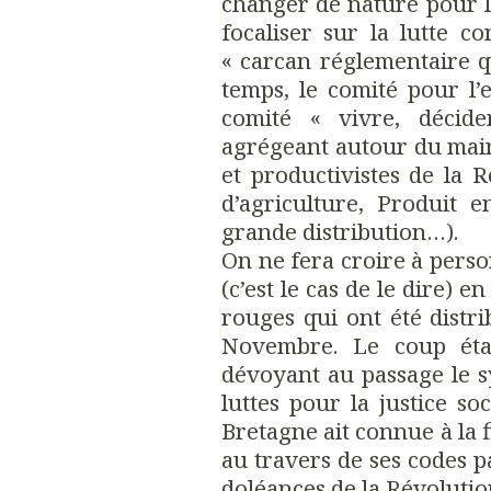
changer de nature pour l
focaliser sur la lutte co
« carcan réglementaire qu
temps, le comité pour l’
comité « vivre, décide
agrégeant autour du mair
et productivistes de la
d’agriculture, Produit 
grande distribution…).
On ne fera croire à pers
(c’est le cas de le dire) 
rouges qui ont été distr
Novembre. Le coup étai
dévoyant au passage le 
luttes pour la justice soc
Bretagne ait connue à la f
au travers de ses codes p
doléances de la Révoluti