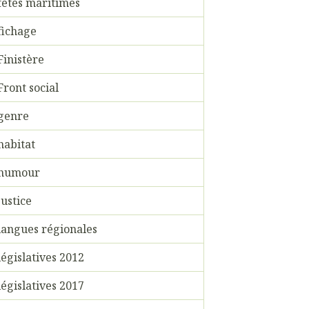
fêtes maritimes
fichage
Finistère
Front social
genre
habitat
humour
justice
langues régionales
législatives 2012
législatives 2017