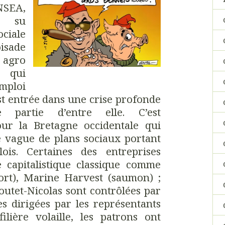
NSEA,
r su
ciale
sade
 agro
, qui
mploi
est entrée dans une crise profonde
artie d’entre elle. C’est
our la Bretagne occidentale qui
e vague de plans sociaux portant
ois. Certaines des entreprises
 capitalistique classique comme
port), Marine Harvest (saumon) ;
utet-Nicolas sont contrôlées par
es dirigées par les représentants
lière volaille, les patrons ont