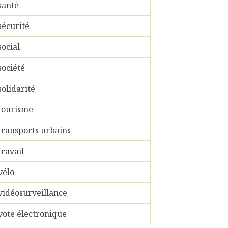
santé
sécurité
social
société
solidarité
tourisme
transports urbains
travail
vélo
vidéosurveillance
vote électronique