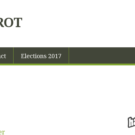
ROT
ct
Elections 2017
er