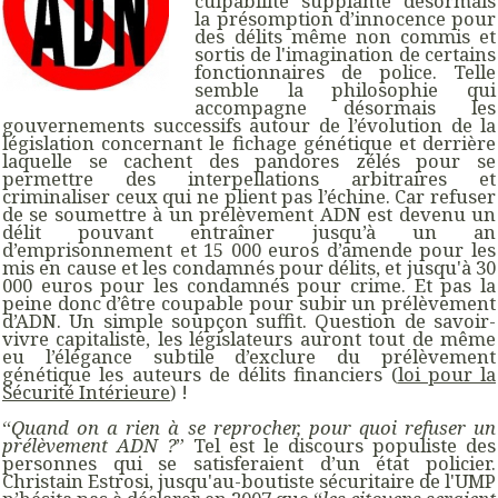
culpabilité supplante désormais
la présomption d’innocence pour
des délits même non commis et
sortis de l'imagination de certains
fonctionnaires de police. Telle
semble la philosophie qui
accompagne désormais les
gouvernements successifs autour de l’évolution de la
législation concernant le fichage génétique et derrière
laquelle se cachent des pandores zélés pour se
permettre des interpellations arbitraires et
criminaliser ceux qui ne plient pas l’échine. Car refuser
de se soumettre à un prélèvement ADN est devenu un
délit pouvant entraîner jusqu’à un an
d’emprisonnement et 15 000 euros d’amende pour les
mis en cause et les condamnés pour délits, et jusqu'à 30
000 euros pour les condamnés pour crime. Et pas la
peine donc d’être coupable pour subir un prélèvement
d’ADN. Un simple soupçon suffit. Question de savoir-
vivre capitaliste, les législateurs auront tout de même
eu l’élégance subtile d’exclure du prélèvement
génétique les auteurs de délits financiers (
loi pour la
Sécurité Intérieure
) !
“
Quand on a rien à se reprocher, pour quoi refuser un
prélèvement ADN ?
” Tel est le discours populiste des
personnes qui se satisferaient d’un état policier.
Christain Estrosi, jusqu'au-boutiste sécuritaire de l'UMP