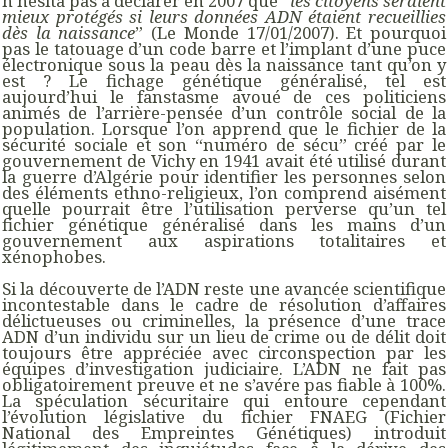
n’hésita pas à déclarer en 2007 que “
les citoyens seraient
mieux protégés si leurs données ADN étaient recueillies
dès la naissance
” (Le Monde 17/01/2007). Et pourquoi
pas le tatouage d’un code barre et l’implant d’une puce
électronique sous la peau dès la naissance tant qu’on y
est ? Le fichage génétique généralisé, tel est
aujourd’hui le fanstasme avoué de ces politiciens
animés de l’arrière-pensée d’un contrôle social de la
population. Lorsque l’on apprend que le fichier de la
sécurité sociale et son “numéro de sécu” créé par le
gouvernement de Vichy en 1941 avait été utilisé durant
la guerre d’Algérie pour identifier les personnes selon
des éléments ethno-religieux, l’on comprend aisément
quelle pourrait être l’utilisation perverse qu’un tel
fichier génétique généralisé dans les mains d’un
gouvernement aux aspirations totalitaires et
xénophobes.
Si la découverte de l’ADN reste une avancée scientifique
incontestable dans le cadre de résolution d’affaires
délictueuses ou criminelles, la présence d’une trace
ADN d’un individu sur un lieu de crime ou de délit doit
toujours être appréciée avec circonspection par les
équipes d’investigation judiciaire. L’ADN ne fait pas
obligatoirement preuve et ne s’avére pas fiable à 100%.
La spéculation sécuritaire qui entoure cependant
l’évolution législative du fichier FNAEG (Fichier
National des Empreintes Génétiques) introduit