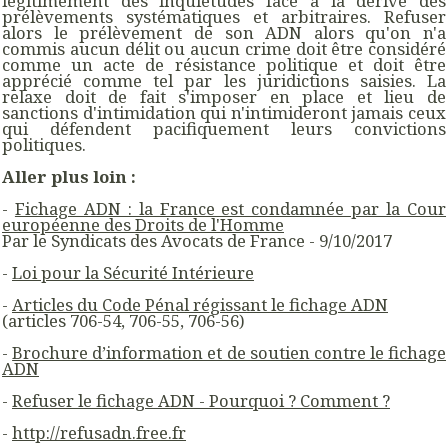
légitimement des inquiétudes face à la dérive des
prélèvements systématiques et arbitraires. Refuser
alors le prélèvement de son ADN alors qu'on n'a
commis aucun délit ou aucun crime doit être considéré
comme un acte de résistance politique et doit être
apprécié comme tel par les juridictions saisies. La
relaxe doit de fait s'imposer en place et lieu de
sanctions d'intimidation qui n'intimideront jamais ceux
qui défendent pacifiquement leurs convictions
politiques.
Aller plus loin :
-
Fichage ADN : la France est condamnée par la Cour
européenne des Droits de l'Homme
Par le Syndicats des Avocats de France - 9/10/2017
-
Loi pour la Sécurité Intérieure
-
Articles du Code Pénal régissant le fichage ADN
(articles 706-54, 706-55, 706-56)
-
Brochure d’information et de soutien contre le fichage
ADN
-
Refuser le fichage ADN - Pourquoi ? Comment ?
-
http://refusadn.free.fr