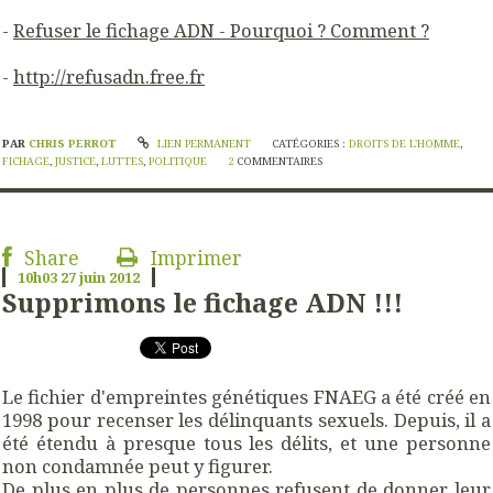
-
Refuser le fichage ADN - Pourquoi ? Comment ?
-
http://refusadn.free.fr
PAR
CHRIS PERROT
LIEN PERMANENT
CATÉGORIES :
DROITS DE L'HOMME
,
FICHAGE
,
JUSTICE
,
LUTTES
,
POLITIQUE
2
COMMENTAIRES
Share
Imprimer
10h03
27
juin 2012
Supprimons le fichage ADN !!!
Le fichier d'empreintes génétiques FNAEG a été créé en
1998 pour recenser les délinquants sexuels. Depuis, il a
été étendu à presque tous les délits, et une personne
non condamnée peut y figurer.
De plus en plus de personnes refusent de donner leur