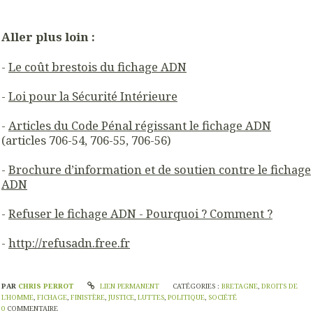
Aller plus loin :
-
Le coût brestois du fichage ADN
-
Loi pour la Sécurité Intérieure
-
Articles du Code Pénal régissant le fichage ADN
(articles 706-54, 706-55, 706-56)
-
Brochure d’information et de soutien contre le fichage
ADN
-
Refuser le fichage ADN - Pourquoi ? Comment ?
-
http://refusadn.free.fr
PAR
CHRIS PERROT
LIEN PERMANENT
CATÉGORIES :
BRETAGNE
,
DROITS DE
L'HOMME
,
FICHAGE
,
FINISTÈRE
,
JUSTICE
,
LUTTES
,
POLITIQUE
,
SOCIÉTÉ
0
COMMENTAIRE