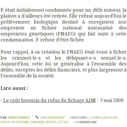
P. était initialement condamnée pour un délit mineur, la
plainte a d'ailleurs été retirée. Elle refuse aujourd'hui le
prélèvement biologique destiné à enregistrer son
empreinte au fichier national automatisé des
empreintes génétiques (FNAEG) qui fait suite à cette
condamnation. P. refuse d'être fichée.
Pour rappel, à sa création le FNAEG était voué à ficher
les criminel-le-s et les déliquant-e-s sexuel-le-s.
Aujourd'hui, cette loi se généralise à l'ensemble des
délits, exceptés les délits financiers, et plus largement à
l'ensemble de la société.
Lire aussi :
-
Le coût brestois du refus du fichage ADN
- 7 mai 2009
PAR
CHRIS PERROT
LIEN PERMANENT
CATÉGORIES :
AGENDA
,
BRETAGNE
,
DROITS DE L'HOMME
,
FINISTÈRE
,
JUSTICE
,
LUTTES
0
COMMENTAIRE