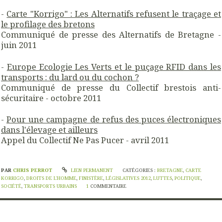
-
Carte "Korrigo" : Les Alternatifs refusent le traçage et
le profilage des bretons
Communiqué de presse des Alternatifs de Bretagne -
juin 2011
-
Europe Ecologie Les Verts et le puçage RFID dans les
transports : du lard ou du cochon ?
Communiqué de presse du Collectif brestois anti-
sécuritaire - octobre 2011
-
Pour une campagne de refus des puces électroniques
dans l'élevage et ailleurs
Appel du Collectif Ne Pas Pucer - avril 2011
PAR
CHRIS PERROT
LIEN PERMANENT
CATÉGORIES :
BRETAGNE
,
CARTE
KORRIGO
,
DROITS DE L'HOMME
,
FINISTÈRE
,
LÉGISLATIVES 2012
,
LUTTES
,
POLITIQUE
,
SOCIÉTÉ
,
TRANSPORTS URBAINS
1
COMMENTAIRE