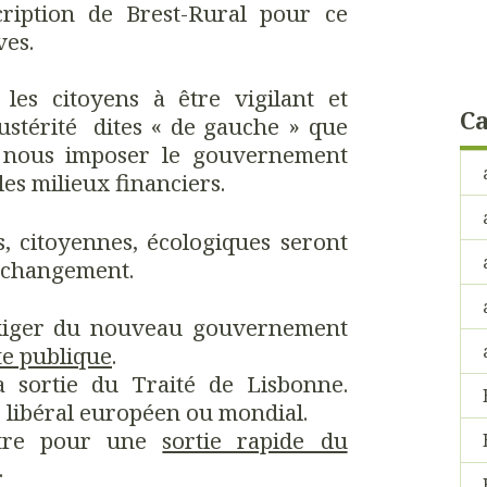
scription de Brest-Rural pour ce
ves.
e les citoyens à être vigilant et
Ca
austérité dites « de gauche » que
e nous imposer le gouvernement
es milieux financiers.
s, citoyennes, écologiques seront
i changement.
xiger du nouveau gouvernement
tte publique
.
 sortie du Traité de Lisbonne.
é libéral européen ou mondial.
ttre pour une
sortie rapide du
.