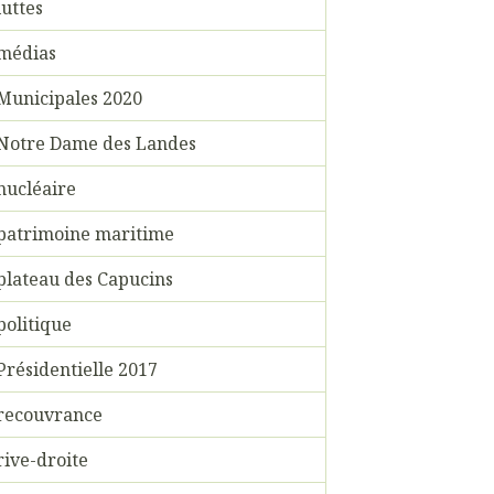
luttes
médias
Municipales 2020
Notre Dame des Landes
nucléaire
patrimoine maritime
plateau des Capucins
politique
Présidentielle 2017
recouvrance
rive-droite