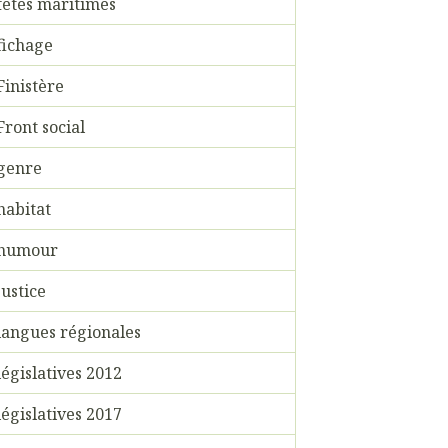
fêtes maritimes
fichage
Finistère
Front social
genre
habitat
humour
justice
langues régionales
législatives 2012
législatives 2017