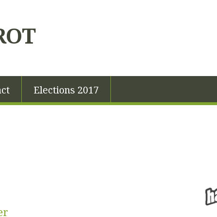
ROT
ct
Elections 2017
er