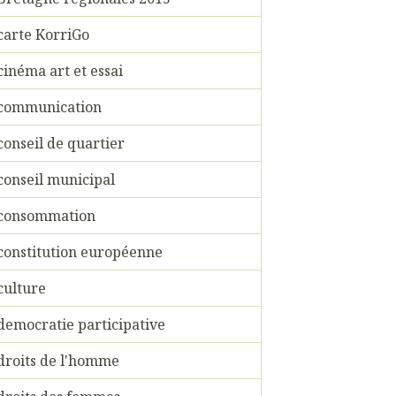
carte KorriGo
cinéma art et essai
communication
conseil de quartier
conseil municipal
consommation
constitution européenne
culture
democratie participative
droits de l'homme