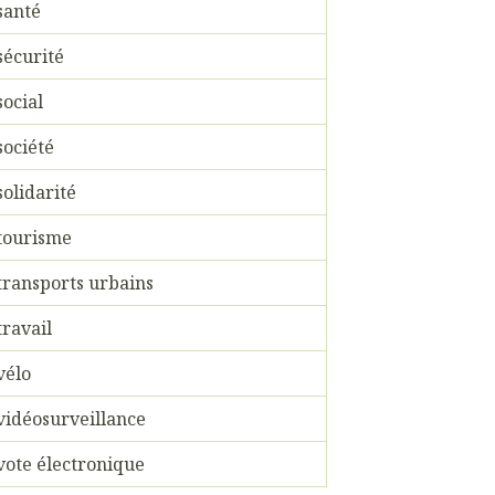
santé
sécurité
social
société
solidarité
tourisme
transports urbains
travail
vélo
vidéosurveillance
vote électronique