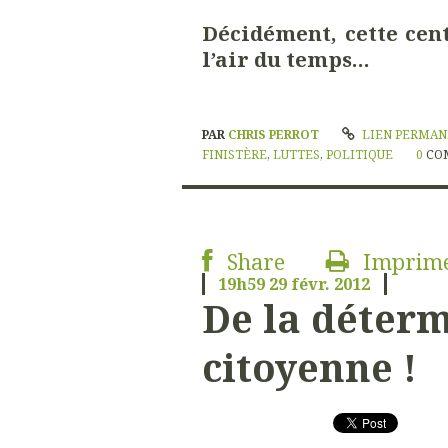
Décidément, cette cen
l’air du temps…
PAR
CHRIS PERROT
LIEN PERMA
FINISTÈRE
,
LUTTES
,
POLITIQUE
0
CO
Share
Imprim
19h59
29
févr. 2012
De la déter
citoyenne !