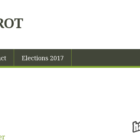
ROT
ct
Elections 2017
er