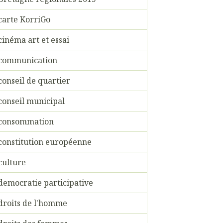
carte KorriGo
cinéma art et essai
communication
conseil de quartier
conseil municipal
consommation
constitution européenne
culture
democratie participative
droits de l'homme