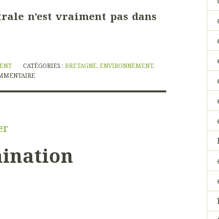
trale n’est vraiment pas dans
NENT
CATÉGORIES :
BRETAGNE
,
ENVIRONNEMENT
,
MMENTAIRE
er
mination