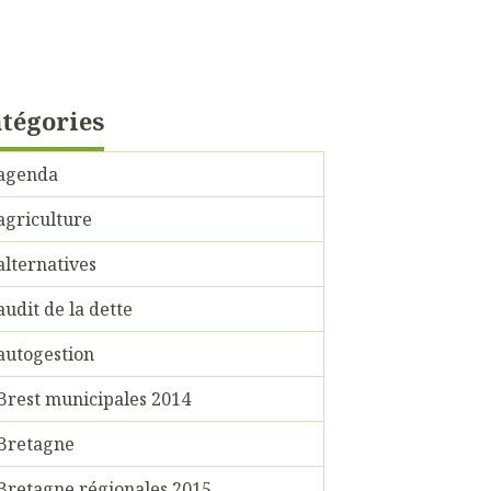
tégories
agenda
agriculture
alternatives
audit de la dette
autogestion
Brest municipales 2014
Bretagne
Bretagne régionales 2015