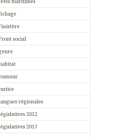
fêtes maritimes
fichage
Finistère
Front social
genre
habitat
humour
justice
langues régionales
législatives 2012
législatives 2017