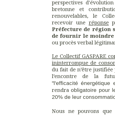
perspectives d'évolutio
bretonne et contributi
renouvelables, l
e Coll
recevoir une
réponse
po
Préfecture de région s
de fournir le moindre 
ou procès verbal légitima
Le Collectif GASPARE con
ininterrompue de consom
du fait de n’être justifié
l’encontre de la fut
"l'efficacité énergétique
rendra
obligatoire pour
20% de leur consommation
Nous ne pouvons que co