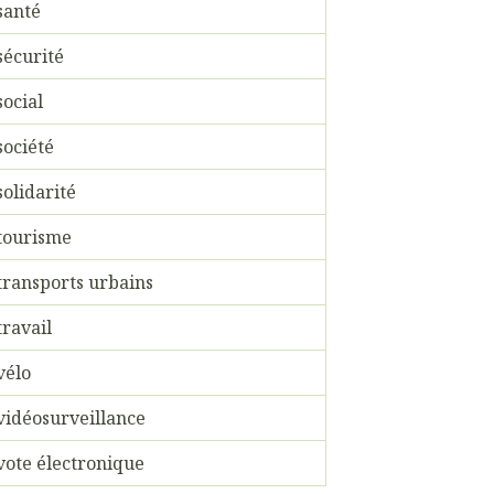
santé
sécurité
social
société
solidarité
tourisme
transports urbains
travail
vélo
vidéosurveillance
vote électronique