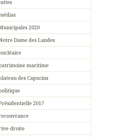
luttes
médias
Municipales 2020
Notre Dame des Landes
nucléaire
patrimoine maritime
plateau des Capucins
politique
Présidentielle 2017
recouvrance
rive-droite