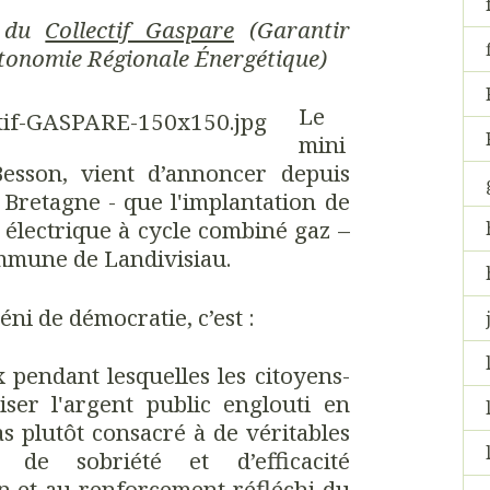
e du
Collectif Gaspare
(Garantir
Autonomie Régionale Énergétique)
Le
mini
 Besson, vient d’annoncer depuis
a Bretagne - que l'implantation de
 électrique à cycle combiné gaz –
ommune de Landivisiau.
éni de démocratie, c’est :
 pendant lesquelles les citoyens-
iser l'argent public englouti en
as plutôt consacré à de véritables
 de sobriété et d’efficacité
en et au renforcement réfléchi du