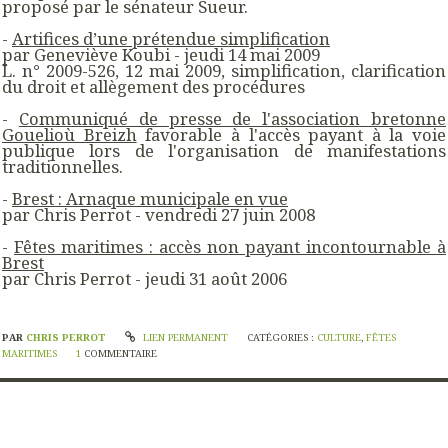
proposé par le sénateur Sueur.
-
Artifices d’une prétendue simplification
par Geneviève Koubi - jeudi 14 mai 2009
L. n° 2009-526, 12 mai 2009, simplification, clarification
du droit et allègement des procédures
-
Communiqué de presse de l'association bretonne
Gouelioù Breizh
favorable à l'accès payant à la voie
publique lors de l'organisation de manifestations
traditionnelles.
-
Brest : Arnaque municipale en vue
par Chris Perrot - vendredi 27 juin 2008
-
Fêtes maritimes : accès non payant incontournable à
Brest
par Chris Perrot - jeudi 31 août 2006
PAR
CHRIS PERROT
LIEN PERMANENT
CATÉGORIES :
CULTURE
,
FÊTES
MARITIMES
1
COMMENTAIRE