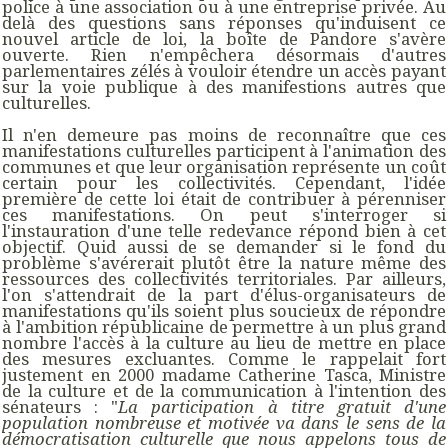
police à une association ou à une entreprise privée. Au
delà des questions sans réponses qu'induisent ce
nouvel article de loi, la boîte de Pandore s'avère
ouverte. Rien n'empêchera désormais d'autres
parlementaires zélés à vouloir étendre un accès payant
sur la voie publique à des manifestions autres que
culturelles.
Il n'en demeure pas moins de reconnaître que ces
manifestations culturelles participent à l'animation des
communes et que leur organisation représente un coût
certain pour les collectivités. Cependant, l'idée
première de cette loi était de contribuer à pérenniser
ces manifestations. On peut s'interroger si
l'instauration d'une telle redevance répond bien à cet
objectif. Quid aussi de se demander si le fond du
problème s'avérerait plutôt être la nature même des
ressources des collectivités territoriales. Par ailleurs,
l'on s'attendrait de la part d'élus-organisateurs de
manifestations qu'ils soient plus soucieux de répondre
à l'ambition républicaine de permettre à un plus grand
nombre l'accès à la culture au lieu de mettre en place
des mesures excluantes. Comme le rappelait fort
justement en 2000 madame Catherine Tasca, Ministre
de la culture et de la communication à l'intention des
sénateurs : "
La participation à titre gratuit d'une
population nombreuse et motivée va dans le sens de la
démocratisation culturelle que nous appelons tous de