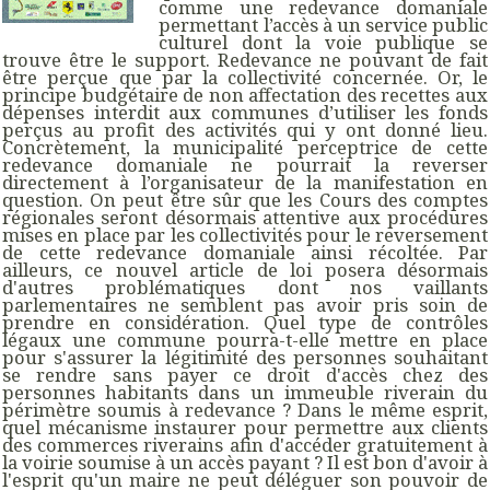
comme une redevance domaniale
permettant l’accès à un service public
culturel dont la voie publique se
trouve être le support. Redevance ne pouvant de fait
être perçue que par la collectivité concernée. Or, le
principe budgétaire de non affectation des recettes aux
dépenses interdit aux communes d’utiliser les fonds
perçus au profit des activités qui y ont donné lieu.
Concrètement, la municipalité perceptrice de cette
redevance domaniale ne pourrait la reverser
directement à l’organisateur de la manifestation en
question. On peut être sûr que les Cours des comptes
régionales seront désormais attentive aux procédures
mises en place par les collectivités pour le reversement
de cette redevance domaniale ainsi récoltée. Par
ailleurs, ce nouvel article de loi posera désormais
d'autres problématiques dont nos vaillants
parlementaires ne semblent pas avoir pris soin de
prendre en considération. Quel type de contrôles
légaux une commune pourra-t-elle mettre en place
pour s'assurer la légitimité des personnes souhaitant
se rendre sans payer ce droit d'accès chez des
personnes habitants dans un immeuble riverain du
périmètre soumis à redevance ? Dans le même esprit,
quel mécanisme instaurer pour permettre aux clients
des commerces riverains afin d'accéder gratuitement à
la voirie soumise à un accès payant ? Il est bon d'avoir à
l'esprit qu'un maire ne peut déléguer son pouvoir de