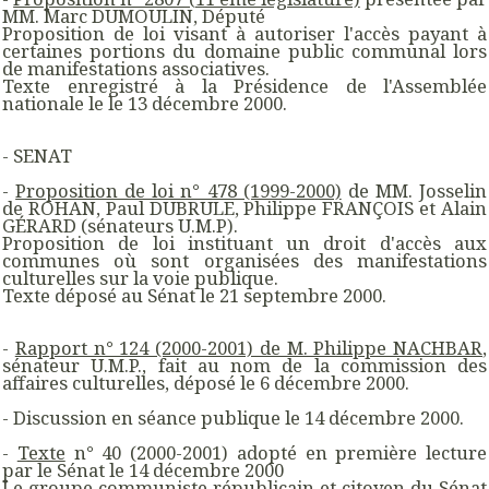
MM. Marc DUMOULIN, Député
Proposition de loi visant à autoriser l'accès payant à
certaines portions du domaine public communal lors
de manifestations associatives.
Texte enregistré à la Présidence de l'Assemblée
nationale le le 13 décembre 2000.
- SENAT
-
Proposition de loi n° 478 (1999-2000)
de MM. Josselin
de ROHAN, Paul DUBRULE, Philippe FRANÇOIS et Alain
GÉRARD (sénateurs U.M.P).
Proposition de loi instituant un droit d'accès aux
communes où sont organisées des manifestations
culturelles sur la voie publique.
Texte déposé au Sénat le 21 septembre 2000.
-
Rapport n° 124 (2000-2001) de M. Philippe NACHBAR
,
sénateur U.M.P., fait au nom de la commission des
affaires culturelles, déposé le 6 décembre 2000.
- Discussion en séance publique le 14 décembre 2000.
-
Texte
n° 40 (2000-2001) adopté en première lecture
par le Sénat le 14 décembre 2000
Le groupe communiste républicain et citoyen du Sénat