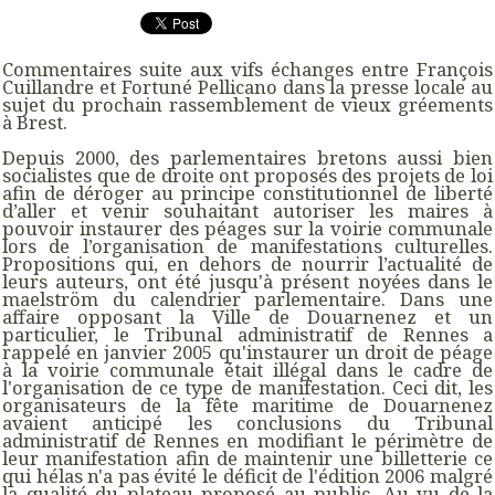
Commentaires suite aux vifs échanges entre François
Cuillandre et Fortuné Pellicano dans la presse locale au
sujet du prochain rassemblement de vieux gréements
à Brest.
Depuis 2000, des parlementaires bretons aussi bien
socialistes que de droite ont proposés des projets de loi
afin de déroger au principe constitutionnel de liberté
d’aller et venir souhaitant autoriser les maires à
pouvoir instaurer des péages sur la voirie communale
lors de l’organisation de manifestations culturelles.
Propositions qui, en dehors de nourrir l’actualité de
leurs auteurs, ont été jusqu'à présent noyées dans le
maelström du calendrier parlementaire. Dans une
affaire opposant la Ville de Douarnenez et un
particulier, le Tribunal administratif de Rennes a
rappelé en janvier 2005 qu'instaurer un droit de péage
à la voirie communale était illégal dans le cadre de
l'organisation de ce type de manifestation. Ceci dit, les
organisateurs de la fête maritime de Douarnenez
avaient anticipé les conclusions du Tribunal
administratif de Rennes en modifiant le périmètre de
leur manifestation afin de maintenir une billetterie ce
qui hélas n'a pas évité le déficit de l'édition 2006 malgré
la qualité du plateau proposé au public. Au vu de la