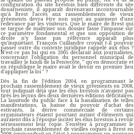
configuration du site brestois bien différente du site
douarneniste, il apparaît dorénavant incontournable
qu'à Brest l'accès aux rassemblements de vieux
gréements devra être non sujet au paiement d'une
redevance par les visiteurs. Que le maire de Brest qui
se targue de maîtriser son dossier fasse l’impasse sur
ce paramètre fondamental et que son opposition de
droite n’y fasse pas référence apparaît plus
qu’inquiétant. François Cuillandre croyait t-il pouvoir
passer outre du contexte juridique rappelé aux élus ?
N'est-ce pas lui qui en 2005 déclarait aux journalistes,
concernant l'obligation du personnel municipal de
travailler le lundi de la Pentecôte, " qu'en démocratie et
en république le maire avait le devoir en premier lieu
d'appliquer la loi " ?
Dès la fin de l'édition 2004, en programmant le
prochain rassemblement de vieux gréements en 2008,
tout indiquait déjà que les élus brestois n'avaient pas
tirés les leçons des deux dernières éditions déficitaires.
La lassitude du public face à la banalisation de telles
manifestations, la baisse du pouvoir d'achat des
estivants, la dérive commerciale de certains
organisateurs étaient pourtant autant d'éléments qui
auraient dûs à l'époque inciter les élus brestois à revoir
sérieusement leur copie. S'entêter à programmer le
prochain rassemblement de vieilles coques à Brest en
2008 équivaudrait en l'état à programmer un nouveau