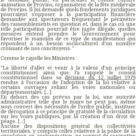
animation de Provins, organisateur de la fête médiévale
de Provins. Il lui demande quels fondements juridiques
pourraient s’opposer à la participation financière
demandée aux spectateurs fréquentant le périmètre
des rassemblements en question et, dans le cas où une
telle participation pourrait être jugée illégale, quelles
mesures entend prendre le Gouvernement pour
favoriser le maintien de ce type de manifestation qui
répondent à un besoin socioculturel d’un nombre
croissant de nos concitoyens.
"
Comme le rapelle les Ministres :
"
La liberté d’aller et venir à la valeur d’un principe
constitutionnel ainsi que l’a rappelé le conseil
constitutionnel dans sa
décision du 12 juillet 1979
rendue à l’occasion de l’adoption de la loi relative à
certains ouvrages reliant les voies nationales ou
départementales. [...]
En dehors des cas prévus par la loi, une autorité
administrative telle que le maire ne peut pas, même
sous couvert des nécessités de l’ordre public, instituer
de dérogation à ce principe de gratuité de la circulation
sur les voies publiques, par la création d’un droit de
péage. [...]
Aucune des dispositions général des collectivités
territoriales, y compris celles relatives à la police de la
circulation en agglomération, ne permet de soumettre