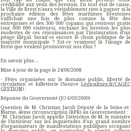
crédibilité aux yeux des brestois. En tout état de cause,
la Ville de Brest n’aura véritablement rien à gagner si la
prochaine édition des fêtes maritimes brestoises
s’affichait une fois de plus comme la fête des
entreprises et des 300 000 copains qui rentrent gratis
(sur 600 000 visiteurs), excluant les brestois les plus
modestes de ces réjouissances par l'instauration d'un
péage illégal. Serait-ce encore le choix politique de la
majorité municipale ? Est-ce vraiment là l'image de
Brest que veulent promouvoir nos élus ?
En savoir plus ...
Mise à jour de la page le 24/06/2008
- Fêtes organisées sur le domaine public, liberté de
circulation et billetterie (Source
Légiculture.fr/CAGEC
GESTION
) :
Réponse du Gouvernent (JO 6/03/2000)
Question de M. Christian Jacob Député de la Seine-et-
Marne, 4ème circonscription (RPR) au Gouvernement :
"
M. Christian Jacob appelle l’attention de M. le ministre
de l’intérieur sur les inquiétudes d’un grand nombre
d’organisateurs de manifestations publiques occupant
le domaine public, en particulier le comité culture