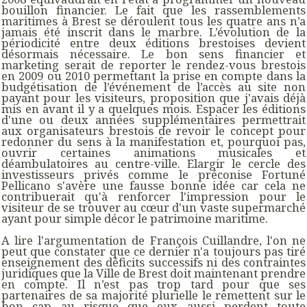
bouillon financier. Le fait que les rassemblements
maritimes à Brest se déroulent tous les quatre ans n’a
jamais été inscrit dans le marbre. L’évolution de la
périodicité entre deux éditions brestoises devient
désormais nécessaire. Le bon sens financier et
marketing serait de reporter le rendez-vous brestois
en 2009 ou 2010 permettant la prise en compte dans la
budgétisation de l’événement de l’accès au site non
payant pour les visiteurs, proposition que j'avais déjà
mis en avant il y a quelques mois. Espacer les éditions
d'une ou deux années supplémentaires permettrait
aux organisateurs brestois de revoir le concept pour
redonner du sens à la manifestation et, pourquoi pas,
ouvrir certaines animations musicales et
déambulatoires au centre-ville. Elargir le cercle des
investisseurs privés comme le préconise Fortuné
Pellicano s'avère une fausse bonne idée car cela ne
contribuerait qu'à renforcer l'impression pour le
visiteur de se trouver au cœur d'un vaste supermarché
ayant pour simple décor le patrimoine maritime.
A lire l'argumentation de François Cuillandre, l'on ne
peut que constater que ce dernier n'a toujours pas tiré
enseignement des déficits successifs ni des contraintes
juridiques que la Ville de Brest doit maintenant prendre
en compte. Il n’est pas trop tard pour que ses
partenaires de sa majorité plurielle le remettent sur le
bon cap au risque que eux aussi perdent toute