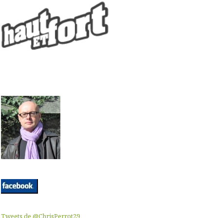
Tweets de @ChrisPerrot29