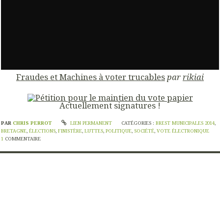
Fraudes et Machines à voter trucables
par
rikiai
Actuellement
signatures !
PAR
CHRIS PERROT
LIEN PERMANENT
CATÉGORIES :
BREST MUNICIPALES 2014
,
BRETAGNE
,
ÉLECTIONS
,
FINISTÈRE
,
LUTTES
,
POLITIQUE
,
SOCIÉTÉ
,
VOTE ÉLECTRONIQUE
1
COMMENTAIRE