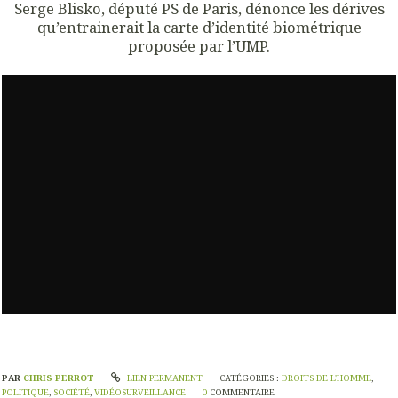
Serge Blisko, député PS de Paris, dénonce les dérives
qu’entrainerait la carte d’identité biométrique
proposée par l’UMP.
PAR
CHRIS PERROT
LIEN PERMANENT
CATÉGORIES :
DROITS DE L'HOMME
,
POLITIQUE
,
SOCIÉTÉ
,
VIDÉOSURVEILLANCE
0
COMMENTAIRE