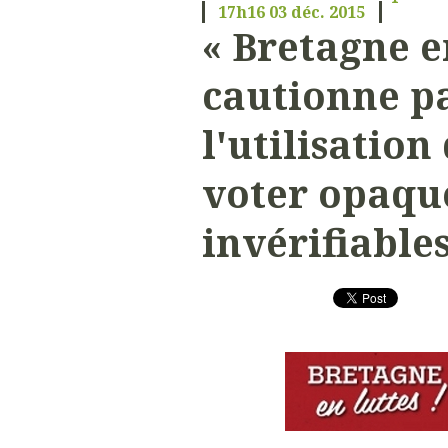
17h16
03
déc. 2015
« Bretagne e
cautionne pa
l'utilisatio
voter opaque
invérifiable