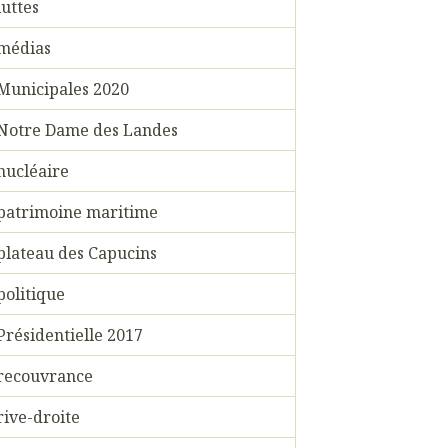
luttes
médias
Municipales 2020
Notre Dame des Landes
nucléaire
patrimoine maritime
plateau des Capucins
politique
Présidentielle 2017
recouvrance
rive-droite