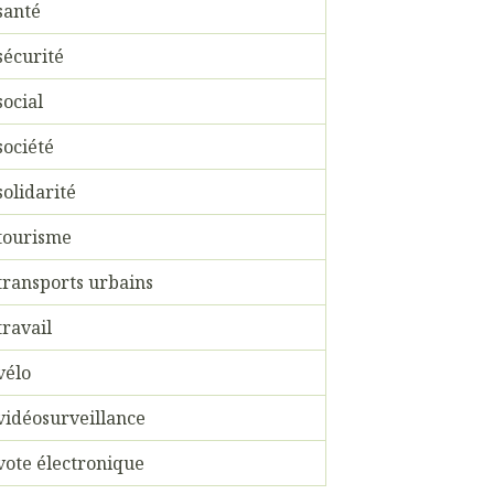
santé
sécurité
social
société
solidarité
tourisme
transports urbains
travail
vélo
vidéosurveillance
vote électronique