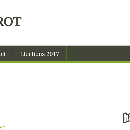
ROT
ct
Elections 2017
er