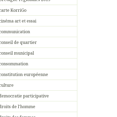
carte KorriGo
cinéma art et essai
communication
conseil de quartier
conseil municipal
consommation
constitution européenne
culture
democratie participative
droits de l'homme