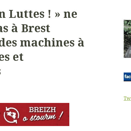
n Luttes ! » ne
s à Brest
n des machines à
s et
s
Tw