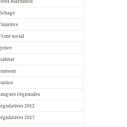
fêtes maritimes
fichage
Finistère
Front social
genre
habitat
humour
justice
langues régionales
législatives 2012
législatives 2017