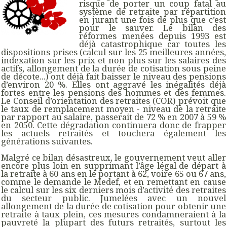
risque de porter un coup fatal au
système de retraite par répartition
en jurant une fois de plus que c’est
pour le sauver. Le bilan des
réformes menées depuis 1993 est
déjà catastrophique car toutes les
dispositions prises (calcul sur les 25 meilleures années,
indexation sur les prix et non plus sur les salaires des
actifs, allongement de la durée de cotisation sous peine
de décote...) ont déjà fait baisser le niveau des pensions
d’environ 20 %. Elles ont aggravé les inégalités déjà
fortes entre les pensions des hommes et des femmes.
Le Conseil d’orientation des retraites (COR) prévoit que
le taux de remplacement moyen - niveau de la retraite
par rapport au salaire, passerait de 72 % en 2007 à 59 %
en 2050. Cette dégradation continuera donc de frapper
les actuels retraités et touchera également les
générations suivantes.
Malgré ce bilan désastreux, le gouvernement veut aller
encore plus loin en supprimant l’âge légal de départ à
la retraite à 60 ans en le portant à 62, voire 65 ou 67 ans,
comme le demande le Medef, et en remettant en cause
le calcul sur les six derniers mois d’activité des retraites
du secteur public. Jumelées avec un nouvel
allongement de la durée de cotisation pour obtenir une
retraite à taux plein, ces mesures condamneraient à la
pauvreté la plupart des futurs retraités, surtout les