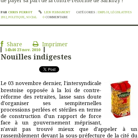
de payer sa part de la contre-réforme de Sarkozy !
PAR
CHRIS PERROT
LIEN PERMANENT
CATÉGORIES :
EMPLOI
,
LÉGISLATIVES
2012
,
POLITIQUE
,
SOCIAL
0
COMMENTAIRE
Share
Imprimer
14h46
23
nov. 2010
Nouilles indigestes
Le 03 novembre dernier, l'intersyndicale
brestoise opposée à la loi de contre-
réforme des retraites, lasse sans doute
d'organiser ses sempiternelles
processions perlées et stériles en terme
de construction d'un rapport de force
face à un gouvernement méprisant,
n'avait pas trouvé mieux que d'appeler à un
rassemblement devant la sous-préfecture de la cité du