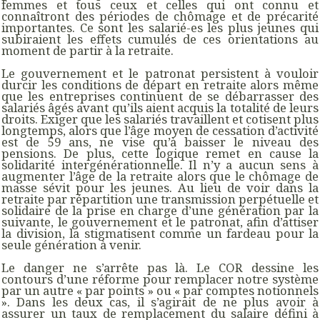
femmes et tous ceux et celles qui ont connu et
connaîtront des périodes de chômage et de précarité
importantes. Ce sont les salarié-es les plus jeunes qui
subiraient les effets cumulés de ces orientations au
moment de partir à la retraite.
Le gouvernement et le patronat persistent à vouloir
durcir les conditions de départ en retraite alors même
que les entreprises continuent de se débarrasser des
salariés âgés avant qu’ils aient acquis la totalité de leurs
droits. Exiger que les salariés travaillent et cotisent plus
longtemps, alors que l’âge moyen de cessation d’activité
est de 59 ans, ne vise qu’à baisser le niveau des
pensions. De plus, cette logique remet en cause la
solidarité intergénérationnelle. Il n’y a aucun sens à
augmenter l’âge de la retraite alors que le chômage de
masse sévit pour les jeunes. Au lieu de voir dans la
retraite par répartition une transmission perpétuelle et
solidaire de la prise en charge d’une génération par la
suivante, le gouvernement et le patronat, afin d’attiser
la division, la stigmatisent comme un fardeau pour la
seule génération à venir.
Le danger ne s’arrête pas là. Le COR dessine les
contours d’une réforme pour remplacer notre système
par un autre « par points » ou « par comptes notionnels
». Dans les deux cas, il s’agirait de ne plus avoir à
assurer un taux de remplacement du salaire défini à