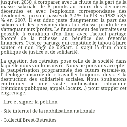
jusqu’en 2050, à comparer avec la chute de la part de la
masse salariale de 8 points au cours des dernières
décennies et avec l’explosion correspondante des
dividendes, qui sont passés de 3,2 % du PIB en 1982 à 8,5
% en 2007. Il est donc juste d’augmenter la part des
salaires et des pensions dans la richesse produite en
s’attaquant aux profits. Le financement des retraites est
possible à condition d’en finir avec l’actuel partage
éhonté de la richesse au bénéfice des revenus
financiers. C’est ce partage qui constitue le tabou à faire
sauter, et non l’âge de départ. Il s’agit là d’un choix
politique de justice et de solidarité.
La question des retraites pose celle de la société dans
laquelle nous voulons vivre. Nous ne pouvons accepter
la paupérisation programmée des futurs retraité-es,
l’idéologie absurde du « travailler toujours plus » et la
destruction des solidarités sociales. Nous souhaitons
contribuer à une vaste mobilisation citoyenne
(réunions publiques, appels locaux…) pour stopper cet
engrenage.
-
Lire et signer la pétition
-
Site internet de la mobilisation nationale
-
Collectif Brest-Retraites