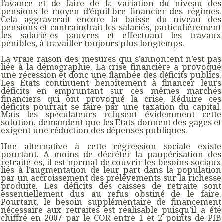
l’avance et de faire de la variation du niveau des
pensions le moyen d’équilibre financier des régimes.
Cela aggraverait encore la baisse du niveau des
pensions et contraindrait les salariés, particulièrement
les salarié-es pauvres et effectuant les travaux
pénibles, à travailler toujours plus longtemps.
La vraie raison des mesures qui s’annoncent n’est pas
liée à la démographie. La crise financière a provoqué
une récession et donc une flambée des déficits publics.
Les États continuent benoîtement à financer leurs
déficits en empruntant sur ces mêmes marchés
financiers qui ont provoqué la crise. Réduire ces
déficits pourrait se faire par une taxation du capital.
Mais les spéculateurs refusent évidemment cette
solution, demandent que les États donnent des gages et
exigent une réduction des dépenses publiques.
Une alternative à cette régression sociale existe
pourtant. A moins de décréter la paupérisation des
retraité-es, il est normal de couvrir les besoins sociaux
liés à l’augmentation de leur part dans la population
par un accroissement des prélèvements sur la richesse
produite. Les déficits des caisses de retraite sont
essentiellement dus au refus obstiné de le faire.
Pourtant, le besoin supplémentaire de financement
nécessaire aux retraites est réalisable puisqu’il a été
chiffré en 2007 par le COR entre 1 et 2 points de PIB