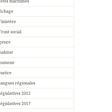
fêtes maritimes
fichage
Finistère
Front social
genre
habitat
humour
justice
langues régionales
législatives 2012
législatives 2017