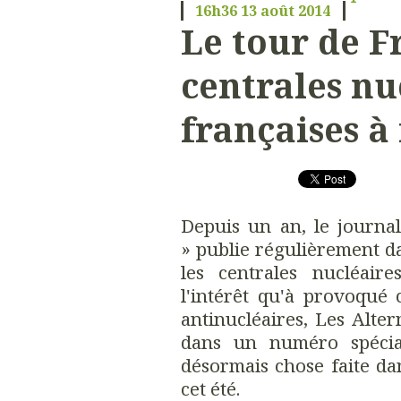
16h36
13
août 2014
Le tour de F
centrales nu
françaises à
Depuis un an, le journa
» publie régulièrement d
les centrales nucléaire
l'intérêt qu'à provoqué c
antinucléaires, Les Alter
dans un numéro spécia
désormais chose faite d
cet été.