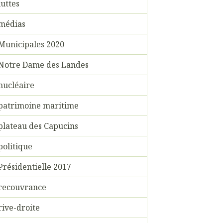
luttes
médias
Municipales 2020
Notre Dame des Landes
nucléaire
patrimoine maritime
plateau des Capucins
politique
Présidentielle 2017
recouvrance
rive-droite