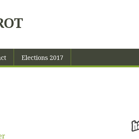
ROT
ct
Elections 2017
er