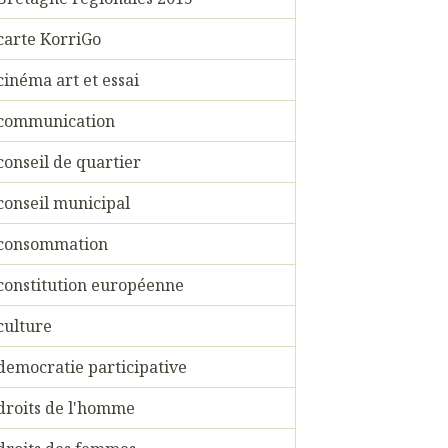
carte KorriGo
cinéma art et essai
communication
conseil de quartier
conseil municipal
consommation
constitution européenne
culture
democratie participative
droits de l'homme