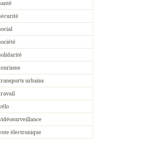
santé
sécurité
social
société
solidarité
tourisme
transports urbains
travail
vélo
vidéosurveillance
vote électronique