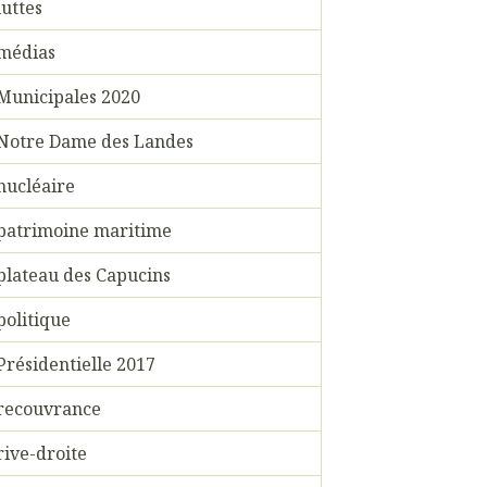
luttes
médias
Municipales 2020
Notre Dame des Landes
nucléaire
patrimoine maritime
plateau des Capucins
politique
Présidentielle 2017
recouvrance
rive-droite