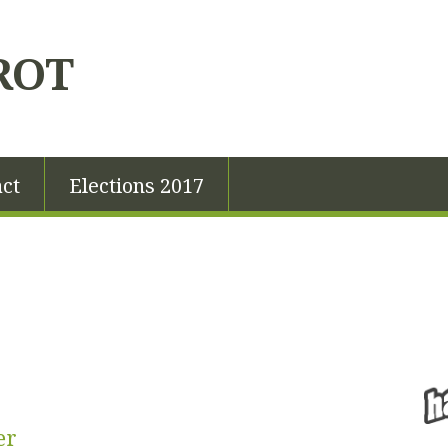
ROT
ct
Elections 2017
er