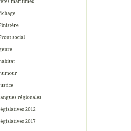
fêtes maritimes
fichage
Finistère
Front social
genre
habitat
humour
justice
langues régionales
législatives 2012
législatives 2017