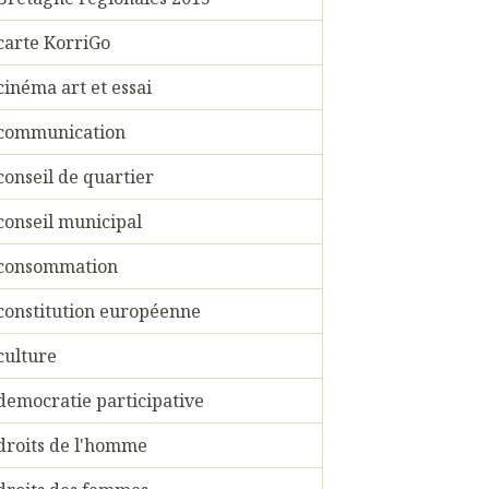
carte KorriGo
cinéma art et essai
communication
conseil de quartier
conseil municipal
consommation
constitution européenne
culture
democratie participative
droits de l'homme