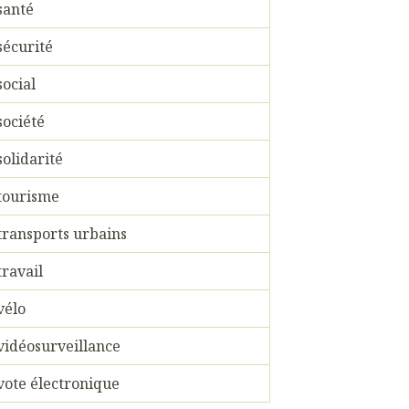
santé
sécurité
social
société
solidarité
tourisme
transports urbains
travail
vélo
vidéosurveillance
vote électronique