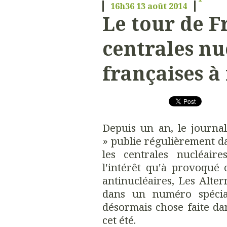
16h36
13
août 2014
Le tour de F
centrales nu
françaises à
Depuis un an, le journa
» publie régulièrement d
les centrales nucléaire
l'intérêt qu'à provoqué c
antinucléaires, Les Alter
dans un numéro spécia
désormais chose faite d
cet été.