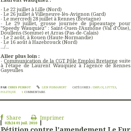
- Le 22 juillet à Lille (Nord)
- Le 26 juillet à Villeneuve-lès-Avignon (Gard)
- Le mercredi 28 juillet à Rennes (Bretagne)
- Le 29 juillet, grosse journée de pipeautage pour
"Speedy Wauquiez" : Saint-Ouen-l’Aumône (Val d'Oise),
Doullens (Somme) et Arras (Pas-de-Calais)
- Le 2 août, à Rouen (Haute-Normandie)
- Le 16 août à Hazebrouck (Nord)
.../...
Aller plus loin :
-
Communication de la CGT Pôle Emploi Bretagne
suite
à l'étape de Laurent Wauquiez à l'agence de Rennes
Gayeulles
PAR
CHRIS PERROT
LIEN PERMANENT
CATÉGORIES :
EMPLOI
,
LUTTES
,
POLITIQUE
1
COMMENTAIRE
Share
Imprimer
02h24
01
juil. 2010
Pétition contre l'amendement Le Fur