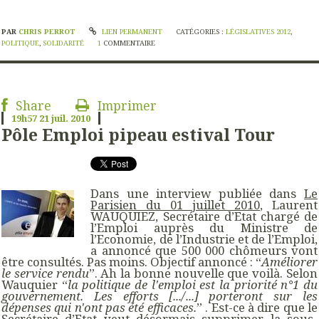
PAR
CHRIS PERROT
LIEN PERMANENT
CATÉGORIES :
LÉGISLATIVES 2012
,
POLITIQUE
,
SOLIDARITÉ
1
COMMENTAIRE
Share
Imprimer
19h57
21
juil. 2010
Pôle Emploi pipeau estival Tour
Dans une interview publiée dans
Le
Parisien du 01 juillet 2010
, Laurent
WAUQUIEZ, Secrétaire d’Etat chargé de
l’Emploi auprès du Ministre de
l’Economie, de l’Industrie et de l’Emploi,
a annoncé que 500 000 chômeurs vont
être consultés. Pas moins. Objectif annoncé : “
Améliorer
le service rendu
”. Ah la bonne nouvelle que voilà. Selon
Wauquier “
la politique de l'emploi est la priorité n°1 du
gouvernement. Les efforts [.../...] porteront sur les
dépenses qui n'ont pas été efficaces.
” . Est-ce à dire que le
Secrétaire d’Etat veut désormais supprimer la sous-