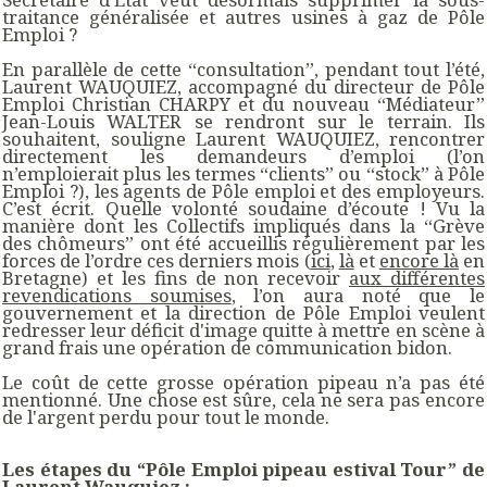
traitance généralisée et autres usines à gaz de Pôle
Emploi ?
En parallèle de cette “consultation”, pendant tout l’été,
Laurent WAUQUIEZ, accompagné du directeur de Pôle
Emploi Christian CHARPY et du nouveau “Médiateur”
Jean-Louis WALTER se rendront sur le terrain. Ils
souhaitent, souligne Laurent WAUQUIEZ, rencontrer
directement les demandeurs d’emploi (l’on
n’emploierait plus les termes “clients” ou “stock” à Pôle
Emploi ?), les agents de Pôle emploi et des employeurs.
C’est écrit. Quelle volonté soudaine d’écoute ! Vu la
manière dont les Collectifs impliqués dans la “Grève
des chômeurs” ont été accueillis régulièrement par les
forces de l’ordre ces derniers mois (
ici
,
là
et
encore là
en
Bretagne) et les fins de non recevoir
aux différentes
revendications soumises
, l’on aura noté que le
gouvernement et la direction de Pôle Emploi veulent
redresser leur déficit d'image quitte à mettre en scène à
grand frais une opération de communication bidon.
Le coût de cette grosse opération pipeau n’a pas été
mentionné. Une chose est sûre, cela ne sera pas encore
de l'argent perdu pour tout le monde.
Les étapes du “Pôle Emploi pipeau estival Tour” de
Laurent Wauquiez :