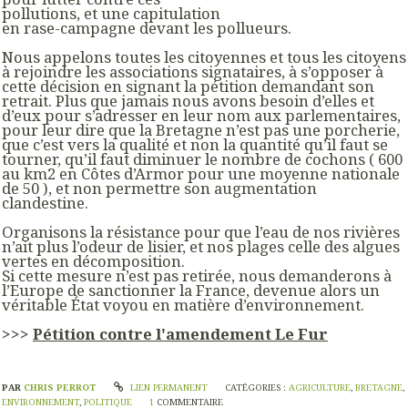
pollutions, et une capitulation
en rase-campagne devant les pollueurs.
Nous appelons toutes les citoyennes et tous les citoyens
à rejoindre les associations signataires, à s’opposer à
cette décision en signant la pétition demandant son
retrait. Plus que jamais nous avons besoin d’elles et
d’eux pour s’adresser en leur nom aux parlementaires,
pour leur dire que la Bretagne n’est pas une porcherie,
que c’est vers la qualité et non la quantité qu’il faut se
tourner, qu’il faut diminuer le nombre de cochons ( 600
au km2 en Côtes d’Armor pour une moyenne nationale
de 50 ), et non permettre son augmentation
clandestine.
Organisons la résistance pour que l’eau de nos rivières
n’ait plus l’odeur de lisier, et nos plages celle des algues
vertes en décomposition.
Si cette mesure n’est pas retirée, nous demanderons à
l’Europe de sanctionner la France, devenue alors un
véritable État voyou en matière d’environnement.
>>>
Pétition contre l'amendement Le Fur
PAR
CHRIS PERROT
LIEN PERMANENT
CATÉGORIES :
AGRICULTURE
,
BRETAGNE
,
ENVIRONNEMENT
,
POLITIQUE
1
COMMENTAIRE