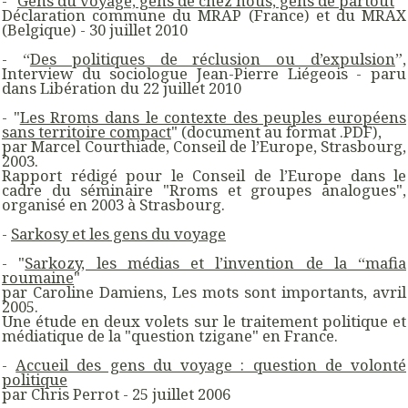
- "
Gens du voyage, gens de chez nous, gens de partout
"
Déclaration commune du MRAP (France) et du MRAX
(Belgique) - 30 juillet 2010
- “
Des politiques de réclusion ou d’expulsion
”,
Interview du sociologue Jean-Pierre Liégeois - paru
dans Libération du 22 juillet 2010
- "
Les Rroms dans le contexte des peuples européens
sans territoire compact
" (document au format .PDF),
par Marcel Courthiade, Conseil de l’Europe, Strasbourg,
2003.
Rapport rédigé pour le Conseil de l’Europe dans le
cadre du séminaire "Rroms et groupes analogues",
organisé en 2003 à Strasbourg.
-
Sarkosy et les gens du voyage
- "
Sarkozy, les médias et l’invention de la “mafia
roumaine
"
par Caroline Damiens, Les mots sont importants, avril
2005.
Une étude en deux volets sur le traitement politique et
médiatique de la "question tzigane" en France.
-
Accueil des gens du voyage : question de volonté
politique
par Chris Perrot - 25 juillet 2006