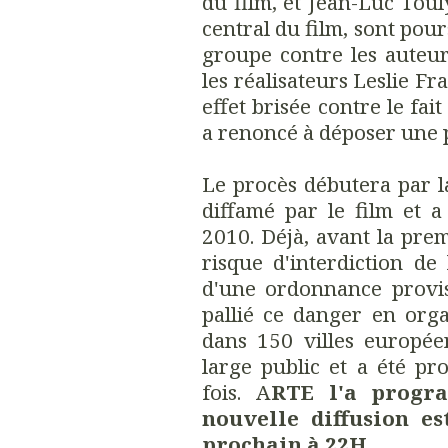
du film, et Jean-Luc Toul
central du film, sont pour
groupe contre les auteu
les réalisateurs Leslie Fr
effet brisée contre le fai
a renoncé à déposer une 
Le procès débutera par la
diffamé par le film et 
2010. Déjà, avant la pr
risque d'interdiction de 
d'une ordonnance proviso
pallié ce danger en org
dans 150 villes europée
large public et a été p
fois. A
RTE l'a progr
nouvelle diffusion e
prochain à 22H.