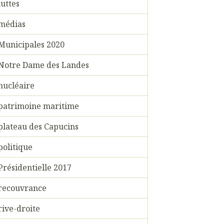
luttes
médias
Municipales 2020
Notre Dame des Landes
nucléaire
patrimoine maritime
plateau des Capucins
politique
Présidentielle 2017
recouvrance
rive-droite