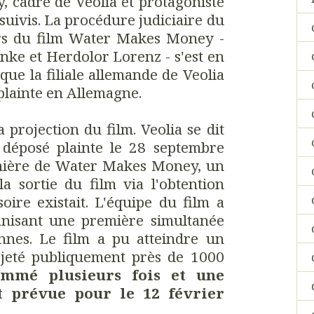
y, cadre de Veolia et protagoniste
suivis. La procédure judiciaire du
rs du film Water Makes Money -
anke et Herdolor Lorenz - s'est en
t que la filiale allemande de Veolia
plainte en Allemagne.
 projection du film. Veolia se dit
a déposé plainte le 28 septembre
emière de Water Makes Money, un
la sortie du film via l'obtention
ire existait. L'équipe du film a
anisant une première simultanée
nnes. Le film a pu atteindre un
rojeté publiquement près de 1000
ammé plusieurs fois et une
st prévue pour le 12 février