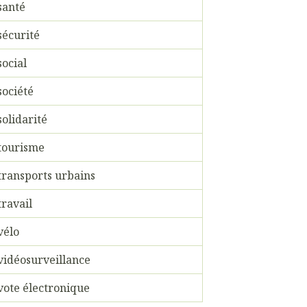
santé
sécurité
social
société
solidarité
tourisme
transports urbains
travail
vélo
vidéosurveillance
vote électronique