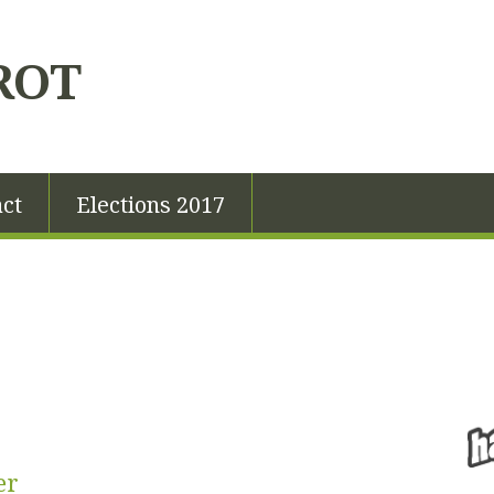
ROT
ct
Elections 2017
er