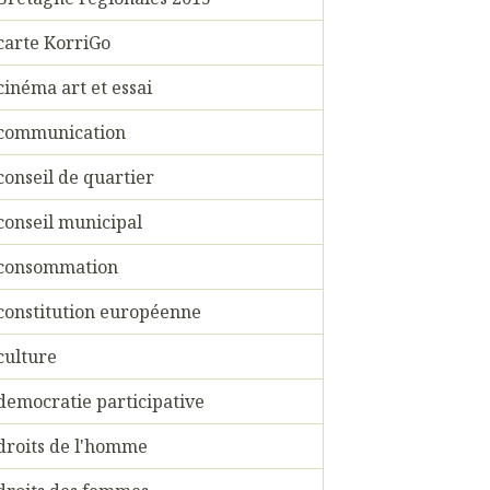
carte KorriGo
cinéma art et essai
communication
conseil de quartier
conseil municipal
consommation
constitution européenne
culture
democratie participative
droits de l'homme