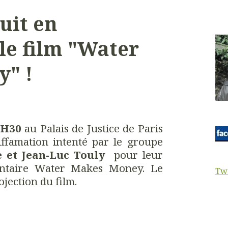
uit en
le film "Water
" !
3H30
au Palais de Justice de Paris
iffamation intenté par le groupe
 et Jean-Luc Touly
pour leur
entaire Water Makes Money. Le
Tw
jection du film.