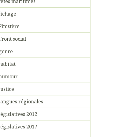
fêtes maritimes
fichage
Finistère
Front social
genre
habitat
humour
justice
langues régionales
législatives 2012
législatives 2017