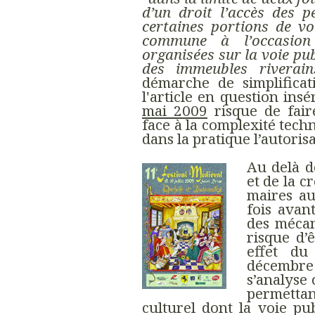
d’un droit l’accès des 
certaines portions de vo
commune à l’occasion 
organisées sur la voie pub
des immeubles riverain
démarche de simplificati
l'article en question ins
mai 2009
risque de fair
face à la complexité tech
dans la pratique l’autorisa
Au delà d
et de la c
maires au
fois avan
des mécan
risque d’ê
effet d
décembre
s’analyse
permetta
culturel dont la voie pu