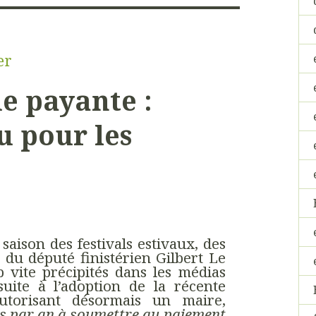
er
e payante :
u pour les
 saison des festivals estivaux, des
 du député finistérien Gilbert Le
p vite précipités dans les médias
uite à l’adoption de la récente
 autorisant désormais un maire,
ois par an à soumettre au paiement