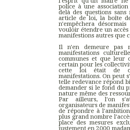
l'esprit qu'un maire n
police à une associatio
delà des questions sans
article de loi, la boîte
n'empêchera désormais d
vouloir étendre un accès 
manifestions autres que c
Il n'en demeure pas 
manifestations culturell
communes et que leur o
certain pour les collectiv
cette loi était de c
manifestations. On peut s'
telle redevance répond bie
demander si le fond du pr
nature même des ressource
Par ailleurs, l'on s'
organisateurs de manifest
de répondre à l'ambitio
plus grand nombre l'accès
place des mesures exclu
justement en 2000 madame