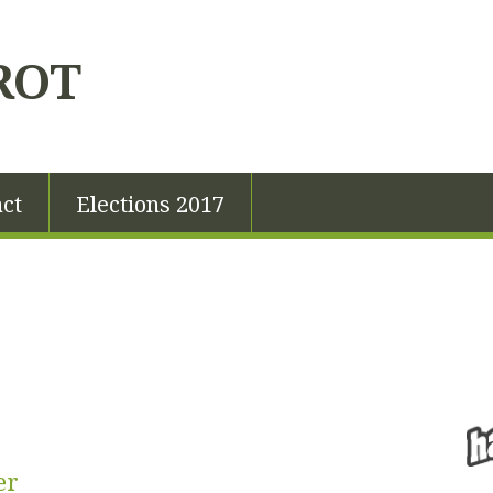
ROT
ct
Elections 2017
er