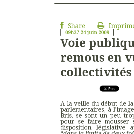
Share
Imprim
09h37
24
juin 2009
Voie publiqu
remous en v
collectivités
A la veille du début de la
parlementaires, à l'image
Bris, se sont un peu tro
pour se faire mousser s
disposition législative
“
dans la limite de deux f