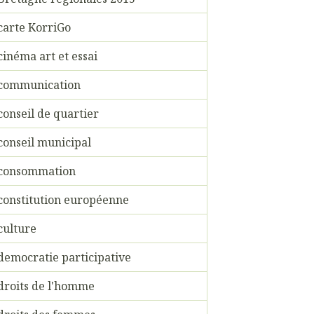
carte KorriGo
cinéma art et essai
communication
conseil de quartier
conseil municipal
consommation
constitution européenne
culture
democratie participative
droits de l'homme