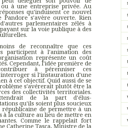
e peut déléguer son pouvoir de
n ou à une entreprise privée. Au
 réponses qu'induisent ce nouvel
 de Pandore s'avère ouverte. Rien
'autres parlementaires zélés à
payant sur la voie publique à des
ulturelles.
moins de reconnaître que ces
es participent à l'animation des
rganisation représente un coût
ités. Cependant, l'idée première de
ontribuer à pérenniser ces
interroger si l'instauration d'une
n à cet objectif. Quid aussi de se
oblème s'avérerait plutôt être la
s des collectivités territoriales.
attendrait de la part d'élus-
ations qu'ils soient plus soucieux
n républicaine de permettre à un
 à la culture au lieu de mettre en
antes. Comme le rappelait fort
 Catherine Tasca, Ministre de la