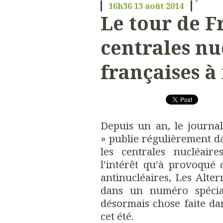
16h36
13
août 2014
Le tour de F
centrales nu
françaises à
Depuis un an, le journa
» publie régulièrement d
les centrales nucléaire
l'intérêt qu'à provoqué c
antinucléaires, Les Alter
dans un numéro spécia
désormais chose faite d
cet été.