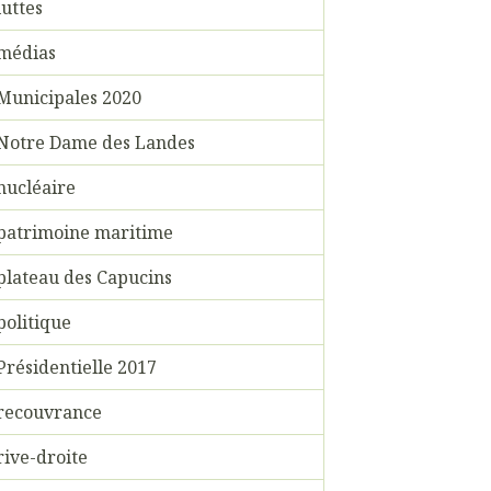
luttes
médias
Municipales 2020
Notre Dame des Landes
nucléaire
patrimoine maritime
plateau des Capucins
politique
Présidentielle 2017
recouvrance
rive-droite