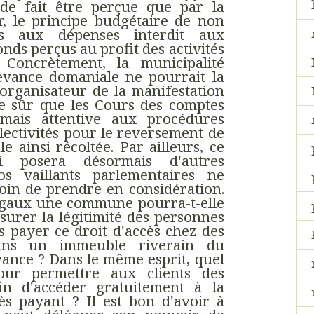
e fait être perçue que par la
Or, le principe budgétaire de non
tes aux dépenses interdit aux
nds perçus au profit des activités
Concrètement, la municipalité
devance domaniale ne pourrait la
’organisateur de la manifestation
re sûr que les Cours des comptes
rmais attentive aux procédures
llectivités pour le reversement de
 ainsi récoltée. Par ailleurs, ce
i posera désormais d'autres
s vaillants parlementaires ne
soin de prendre en considération.
légaux une commune pourra-t-elle
surer la légitimité des personnes
s payer ce droit d'accès chez des
dans un immeuble riverain du
ance ? Dans le même esprit, quel
our permettre aux clients des
in d'accéder gratuitement à la
ès payant ? Il est bon d'avoir à