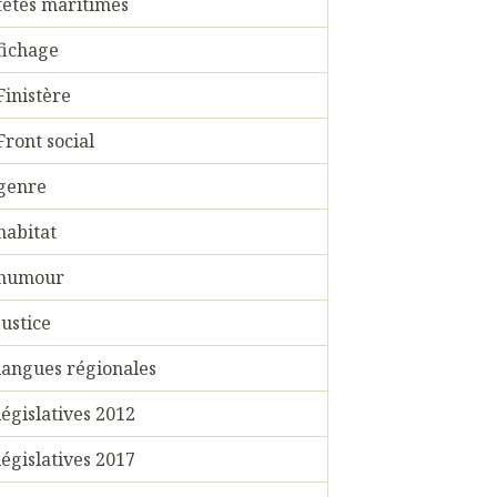
fêtes maritimes
fichage
Finistère
Front social
genre
habitat
humour
justice
langues régionales
législatives 2012
législatives 2017