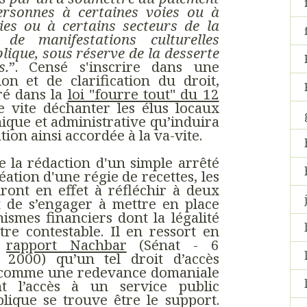
personnes à certaines voies ou à
ies ou à certains secteurs de la
de manifestations culturelles
lique, sous réserve de la desserte
s.
”. Censé s'inscrire dans une
on et de clarification du droit,
éré dans la
loi "fourre tout" du 12
e vite déchanter les élus locaux
nique et administrative qu’induira
tion ainsi accordée à la va-vite.
e la rédaction d'un simple arrêté
réation d'une régie de recettes, les
ront en effet à réfléchir à deux
t de s’engager à mettre en place
ismes financiers dont la légalité
tre contestable. Il en ressort en
u
rapport Nachbar
(Sénat - 6
 2000) qu’un tel droit d’accès
 comme une redevance domaniale
nt l’accès à un service public
blique se trouve être le support.