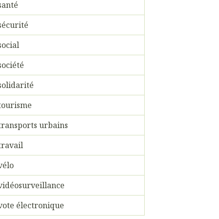
santé
sécurité
social
société
solidarité
tourisme
transports urbains
travail
vélo
vidéosurveillance
vote électronique