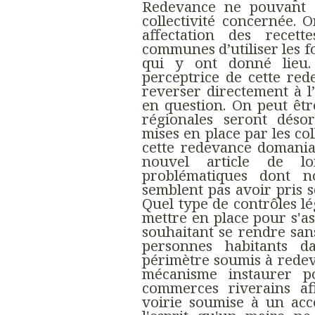
Redevance ne pouvant d
collectivité concernée. 
affectation des recet
communes d’utiliser les fo
qui y ont donné lieu. 
perceptrice de cette re
reverser directement à l
en question. On peut êt
régionales seront déso
mises en place par les co
cette redevance domaniale
nouvel article de lo
problématiques dont no
semblent pas avoir pris 
Quel type de contrôles 
mettre en place pour s'as
souhaitant se rendre san
personnes habitants 
périmètre soumis à redev
mécanisme instaurer p
commerces riverains af
voirie soumise à un acc