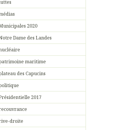
luttes
médias
Municipales 2020
Notre Dame des Landes
nucléaire
patrimoine maritime
plateau des Capucins
politique
Présidentielle 2017
recouvrance
rive-droite