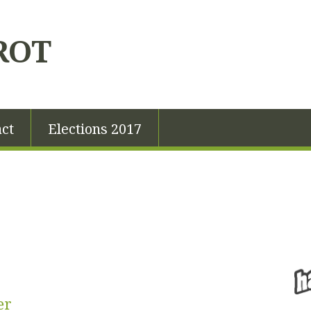
ROT
ct
Elections 2017
er