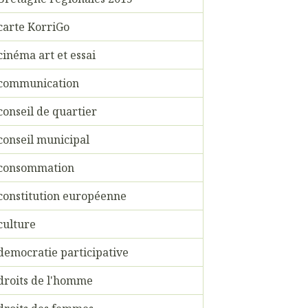
carte KorriGo
cinéma art et essai
communication
conseil de quartier
conseil municipal
consommation
constitution européenne
culture
democratie participative
droits de l'homme