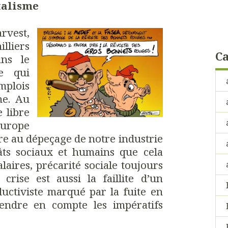
talisme
vest,
lliers
Ca
ans le
re qui
mplois
ne. Au
 libre
Europe
ivre au dépeçage de notre industrie
âts sociaux et humains que cela
laires, précarité sociale toujours
crise est aussi la faillite d’un
ctiviste marqué par la fuite en
endre en compte les impératifs