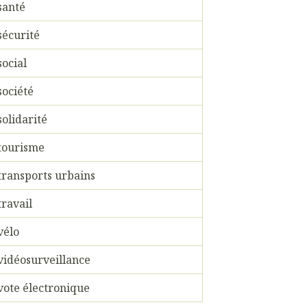
santé
sécurité
social
société
solidarité
tourisme
transports urbains
travail
vélo
vidéosurveillance
vote électronique