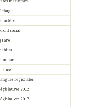
fêtes maritimes
fichage
Finistère
Front social
genre
habitat
humour
justice
langues régionales
législatives 2012
législatives 2017