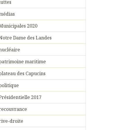
luttes
médias
Municipales 2020
Notre Dame des Landes
nucléaire
patrimoine maritime
plateau des Capucins
politique
Présidentielle 2017
recouvrance
rive-droite