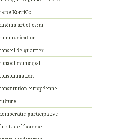
carte KorriGo
cinéma art et essai
communication
conseil de quartier
conseil municipal
consommation
constitution européenne
culture
democratie participative
droits de l'homme