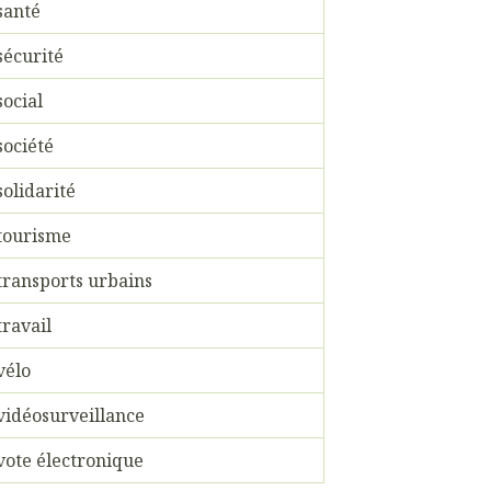
santé
sécurité
social
société
solidarité
tourisme
transports urbains
travail
vélo
vidéosurveillance
vote électronique