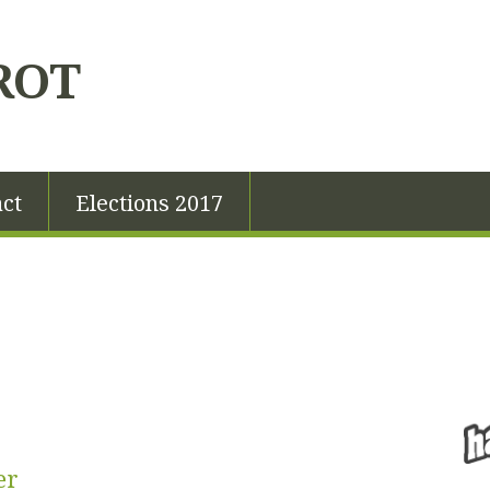
ROT
ct
Elections 2017
er