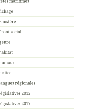
fêtes maritimes
fichage
Finistère
Front social
genre
habitat
humour
justice
langues régionales
législatives 2012
législatives 2017