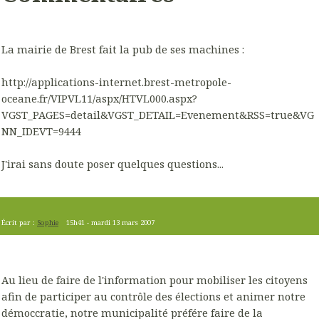
La mairie de Brest fait la pub de ses machines :
http://applications-internet.brest-metropole-
oceane.fr/VIPVL11/aspx/HTVL000.aspx?
VGST_PAGES=detail&VGST_DETAIL=Evenement&RSS=true&VG
NN_IDEVT=9444
J'irai sans doute poser quelques questions...
Écrit par :
Sophie
15h41
-
mardi 13
mars 2007
Au lieu de faire de l'information pour mobiliser les citoyens
afin de participer au contrôle des élections et animer notre
démoccratie, notre municipalité préfére faire de la