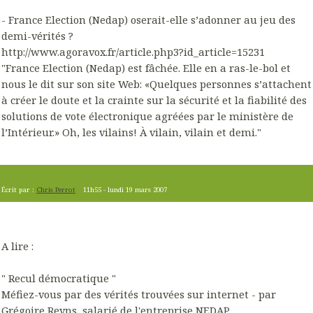
- France Election (Nedap) oserait-elle s’adonner au jeu des
demi-vérités ?
http://www.agoravox.fr/article.php3?id_article=15231
"France Election (Nedap) est fâchée. Elle en a ras-le-bol et
nous le dit sur son site Web: «Quelques personnes s’attachent
à créer le doute et la crainte sur la sécurité et la fiabilité des
solutions de vote électronique agréées par le ministère de
l’Intérieur.» Oh, les vilains! À vilain, vilain et demi."
Écrit par :
Chris Perrot
11h55
-
lundi 19
mars 2007
A lire :
" Recul démocratique "
Méfiez-vous par des vérités trouvées sur internet - par
Grégoire Reyns, salarié de l'entreprise NEDAP.