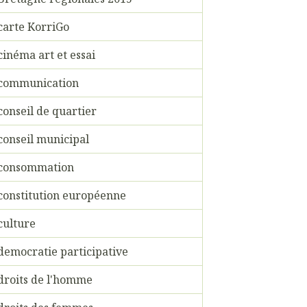
carte KorriGo
cinéma art et essai
communication
conseil de quartier
conseil municipal
consommation
constitution européenne
culture
democratie participative
droits de l'homme