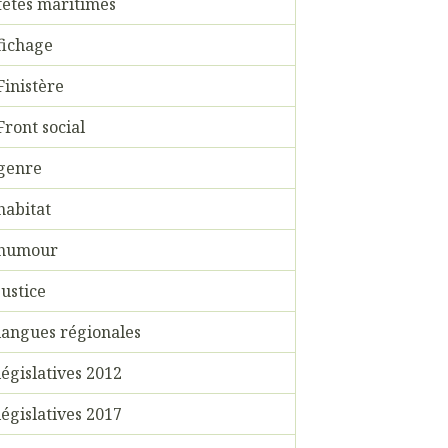
fêtes maritimes
fichage
Finistère
Front social
genre
habitat
humour
justice
langues régionales
législatives 2012
législatives 2017