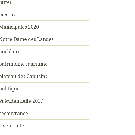
luttes
médias
Municipales 2020
Notre Dame des Landes
nucléaire
patrimoine maritime
plateau des Capucins
politique
Présidentielle 2017
recouvrance
rive-droite