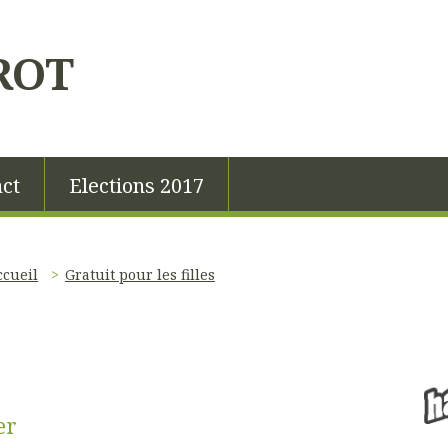
ROT
ct
Elections 2017
ccueil
Gratuit pour les filles
er