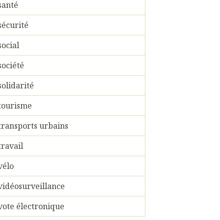
santé
sécurité
social
société
solidarité
tourisme
transports urbains
travail
vélo
vidéosurveillance
vote électronique