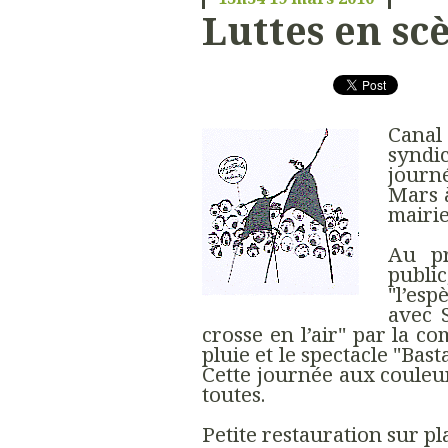
Luttes en sc
Canal
syndi
journé
Mars à
mairie
Au pr
publi
"l’es
avec S
crosse en l’air" par la co
pluie et le spectacle "Bas
Cette journée aux couleurs
toutes.
Petite restauration sur pl