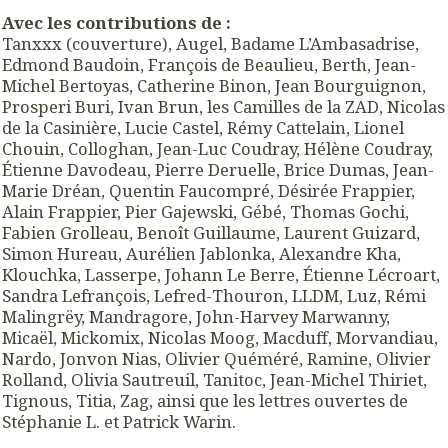
Avec les contributions de :
Tanxxx (couverture), Augel, Badame L’Ambasadrise,
Edmond Baudoin, François de Beaulieu, Berth, Jean-
Michel Bertoyas, Catherine Binon, Jean Bourguignon,
Prosperi Buri, Ivan Brun, les Camilles de la ZAD, Nicolas
de la Casinière, Lucie Castel, Rémy Cattelain, Lionel
Chouin, Colloghan, Jean-Luc Coudray, Hélène Coudray,
Étienne Davodeau, Pierre Deruelle, Brice Dumas, Jean-
Marie Dréan, Quentin Faucompré, Désirée Frappier,
Alain Frappier, Pier Gajewski, Gébé, Thomas Gochi,
Fabien Grolleau, Benoît Guillaume, Laurent Guizard,
Simon Hureau, Aurélien Jablonka, Alexandre Kha,
Klouchka, Lasserpe, Johann Le Berre, Étienne Lécroart,
Sandra Lefrançois, Lefred-Thouron, LLDM, Luz, Rémi
Malingrëy, Mandragore, John-Harvey Marwanny,
Micaël, Mickomix, Nicolas Moog, Macduff, Morvandiau,
Nardo, Jonvon Nias, Olivier Quéméré, Ramine, Olivier
Rolland, Olivia Sautreuil, Tanitoc, Jean-Michel Thiriet,
Tignous, Titia, Zag, ainsi que les lettres ouvertes de
Stéphanie L. et Patrick Warin.