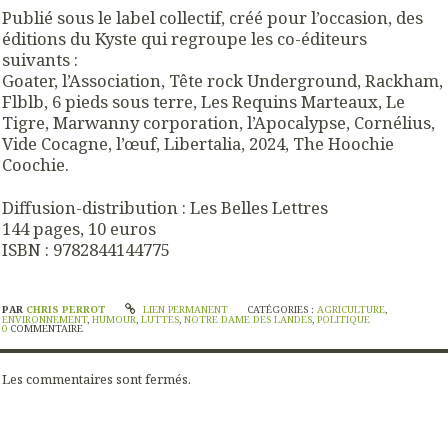
Publié sous le label collectif, créé pour l’occasion, des
éditions du Kyste qui regroupe les co-éditeurs
suivants :
Goater, l’Association, Tête rock Underground, Rackham,
Flblb, 6 pieds sous terre, Les Requins Marteaux, Le
Tigre, Marwanny corporation, l’Apocalypse, Cornélius,
Vide Cocagne, l’œuf, Libertalia, 2024, The Hoochie
Coochie.
Diffusion-distribution : Les Belles Lettres
144 pages, 10 euros
ISBN : 9782844144775
PAR
CHRIS PERROT
LIEN PERMANENT
CATÉGORIES :
AGRICULTURE
,
ENVIRONNEMENT
,
HUMOUR
,
LUTTES
,
NOTRE DAME DES LANDES
,
POLITIQUE
0
COMMENTAIRE
Les commentaires sont fermés.