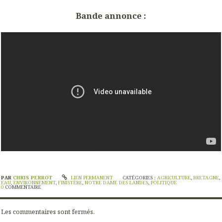
Bande annonce :
PAR
CHRIS PERROT
LIEN PERMANENT
CATÉGORIES :
AGRICULTURE
,
BRETAGNE
,
EAU
,
ENVIRONNEMENT
,
FINISTÈRE
,
NOTRE DAME DES LANDES
,
POLITIQUE
0
COMMENTAIRE
Les commentaires sont fermés.