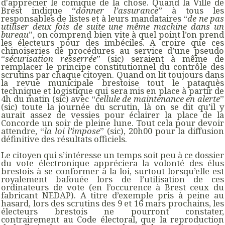
d'apprécier le comique de la chose. Quand la Ville de
Brest indique “
donner l’assurance
” à tous les
responsables de listes et à leurs mandataires “
de ne pas
utiliser deux fois de suite une même machine dans un
bureau
”, on comprend bien vite à quel point l’on prend
les électeurs pour des imbéciles. A croire que ces
chinoiseries de procédures au service d’une pseudo
“
sécurisation resserrée
” (sic) seraient à même de
remplacer le principe constitutionnel du contrôle des
scrutins par chaque citoyen. Quand on lit toujours dans
la revue municipale brestoise tout le pataquès
technique et logistique qui sera mis en place à partir de
4h du matin (sic) avec “
cellule de maintenance en alerte
”
(sic) toute la journée du scrutin, là on se dit qu’il y
aurait assez de vessies pour éclairer la place de la
Concorde un soir de pleine lune. Tout cela pour devoir
attendre, “
la loi l’impose
” (sic), 20h00 pour la diffusion
définitive des résultats officiels.
Le citoyen qui s’intéresse un temps soit peu à ce dossier
du vote électronique appréciera la volonté des élus
brestois à se conformer à la loi, surtout lorsqu’elle est
royalement bafouée lors de l’utilisation de ces
ordinateurs de vote (en l’occurence à Brest ceux du
fabricant NEDAP). A titre d’exemple pris à peine au
hasard, lors des scrutins des 9 et 16 mars prochains, les
électeurs brestois ne pourront constater,
contrairement au Code électoral, que la reproduction