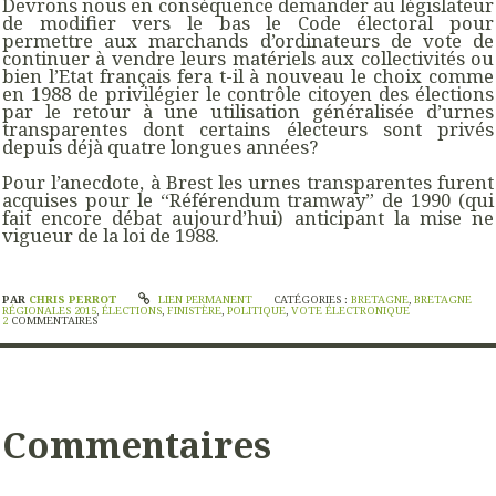
Devrons nous en conséquence demander au législateur
de modifier vers le bas le Code électoral pour
permettre aux marchands d’ordinateurs de vote de
continuer à vendre leurs matériels aux collectivités ou
bien l’Etat français fera t-il à nouveau le choix comme
en 1988 de privilégier le contrôle citoyen des élections
par le retour à une utilisation généralisée d’urnes
transparentes dont certains électeurs sont privés
depuis déjà quatre longues années?
Pour l’anecdote, à Brest les urnes transparentes furent
acquises pour le “Référendum tramway” de 1990 (qui
fait encore débat aujourd’hui) anticipant la mise ne
vigueur de la loi de 1988.
PAR
CHRIS PERROT
LIEN PERMANENT
CATÉGORIES :
BRETAGNE
,
BRETAGNE
RÉGIONALES 2015
,
ÉLECTIONS
,
FINISTÈRE
,
POLITIQUE
,
VOTE ÉLECTRONIQUE
2
COMMENTAIRES
Commentaires