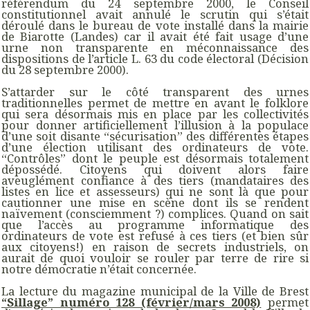
référendum du 24 septembre 2000, le Conseil
constitutionnel avait annulé le scrutin qui s’était
déroulé dans le bureau de vote installé dans la mairie
de Biarotte (Landes) car il avait été fait usage d’une
urne non transparente en méconnaissance des
dispositions de l’article L. 63 du code électoral (Décision
du 28 septembre 2000).
S’attarder sur le côté transparent des urnes
traditionnelles permet de mettre en avant le folklore
qui sera désormais mis en place par les collectivités
pour donner artificiellement l’illusion à la populace
d’une soit disante “sécurisation” des différentes étapes
d’une élection utilisant des ordinateurs de vote.
“Contrôles” dont le peuple est désormais totalement
dépossédé. Citoyens qui doivent alors faire
aveuglément confiance à des tiers (mandataires des
listes en lice et assesseurs) qui ne sont là que pour
cautionner une mise en scène dont ils se rendent
naïvement (consciemment ?) complices. Quand on sait
que l’accès au programme informatique des
ordinateurs de vote est refusé à ces tiers (et bien sûr
aux citoyens!) en raison de secrets industriels, on
aurait de quoi vouloir se rouler par terre de rire si
notre démocratie n’était concernée.
La lecture du magazine municipal de la Ville de Brest
“Sillage” numéro 128 (février/mars 2008)
permet