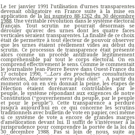
Le 1er janvier 1991 l’utilisation d’urnes transparentes
devenait obligatoire en France suite à la mise en
application de la
loi numéro 88-1262 du 30 décembre
1988
. Une véritable révolution dans le système électoral
français. Tout scrutin ne pourrait désormais se
dérouler qu’avec des urnes dont les quatre faces
verticales seraient transparentes. La finalité de ce choix
était de permettre à tout électeur de pouvoir observer
que les urnes étaient réellement vides au début du
scrutin. Ce processus de transparence était présenté
alors comme un procédé antifraude légitimement
compréhensible par tout le corps électoral. On en
comprend effectivement le sens. Comme le commentait
le journaliste Jean-Pierre Beuve dans Ouest-France du
17 octobre 1990, “
...Lors des prochaines consultations
électorales, Marianne y verra plus clair.
” . A partir du
moment où on en s’en donnait la peine, les étapes de
l’élection étaient dorénavant contrôlables par le
peuple, le système répondant aux exigences de notre
Constitution (“gouvernement du peuple, par le peuple
et pour le peuple”). Cette transparence a perduré
jusqu’à aujourd’hui en ce qui concerne les scrutins
traditionnels avec bulletin de vote en papier, ceci même
si ce système de vote a encore de grandes marges
d'amélioration devant lui. Il suffit de s’intéresser à la
jurisprudence pour comprendre la portée de la loi du
30 décembre 1988. Pas si loin de nous, suite au