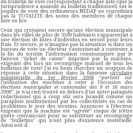
du bulletin de vote correspondant à chaque liste (que la
jurisprudence a assimilé au bulletin traditionnel) sur le
pupître de vote des ordinateurs NEDAP ne reproduira
pas la TOTALITE des noms des membres de chaque
liste en lice.
Ceux qui croyaient encore qu’une élection municipale
dans les villes de plus de 3500 habitants s’apparentait à
une élection de listes d’individus en seront pour leurs
frais. Et encore, je n’imagine pas la situation si dans un
bureau de vote un électeur s’autoriserait à contester à
la fin du scrutin l’information communiquée par le
fameux “ticket de caisse” imprimé par la machine,
exigeant dès lors un recomptage manuel de tous les
bulletins de vote! J’ai eu beau chercher un soupçon de
réponse à cette situation dans la fameuse
circulaire
ministérielle du 1er février 2008
“
portant sur
l’utilisation des machines à voter à l’occasion des
élections municipales et cantonales des 9 et 16 mars
2008
”, je n’ai rien trouvé en dehors d’un autre pataquès
rédactionnel qui a coup sûr sera brandit comme un
parapluie institutionnel par les collectivités en cas de
problèmes le jour des scrutins. Annoncer à l’électeur
exigeant que la machine est “
agréée
” risque de n’être
guère convaincant pour se substituer au recomptage
de “bulletins” qui n’ont plus d’existence matérielle.
Ainsi soit-il.