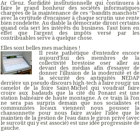
Ar Cleuz. Surdidité institutionnelle qui continuera à
faire le grand bonheur des sociétés informatiques
chargées de la maintenance de ces “bandits manchots”
avec la certitude d’encaisser à chaque scrutin une rente
bien rondelette. Au diable la démocratie diront certains
quand cela sert les intérêts du business. Faut bien en
effet que l’argent des impôts versé par les
contribuables serve à quelque chose.
Elles sont belles mes machines !
Il reste pathétique d’entendre encore
aujourd’hui des membres de la
collectivité brestoise oser aller au
devant des médias afin d’essayer de
donner l’illusion de la modernité et de
la sécurité des antiquités NEDAP
derrière un pseudo discours high-tech à faire rougir un
camelot de la foire Saint-Michel qui voudrait faire
croire aux badauds que la cité du Ponant est une
station balnéaire de haute montagne. A ce train là l’on
ne sera pas surpris demain que nos socialistes et
communistes locaux viennent nous pousser la
chansonnette pour nous faire avaler l’idée que le
maintien de la gestion de l’eau dans le giron privé (avec
le surcoût qui y est associé) est une idée progressiste de
gauche.