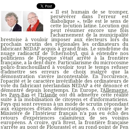
«
Il est humain de se tromper,
persévérer dans l'erreur est
diabolique
», telle est le sens de
cette locution latine. Locution qui
peut résumer encore une fois
l’acharnement de la municipalité
brestoise à vouloir imposer aux électeurs lors du
prochain scrutin des régionales les ordinateurs du
fabricant NEDAP acquis à grand frais. Le syndrôme du
nuage radioactif de Tchernobyl, qui à entendre nos
politiciens de l’époque s’était arrêté à la frontière
française, a la dent dure. Particularisme du microcosme
polico-franchouillard à vouloir tout le temps refuser
d’admettre ses erreurs de choix malgré que la
démonstration s’avére incontestable. En l’occurence,
l’opacité et le caractère invérifiable des ordinateurs de
vote du fabricant néerlandais NEDAP a été dénoncé et
démontré depuis longtemps. En Europe, l’
Allemagne
,
les
Pays-Bas
et l’
Irlande
ont dû admettre cette réalité
suite à la mobilisation de citoyens et d’informaticiens.
Pays qui sont revenus à un mode de scrutin répondant
aux exigences d’états démocratiques. A croire que le
Ministère de l’Intérieur français n’a pas eu écho des
retours d’expériences calamiteux de ses voisins
européens. A croire, qu’à Brest, la frontière française
s’arrête au pont de Plougastel et au rond-point de Pen