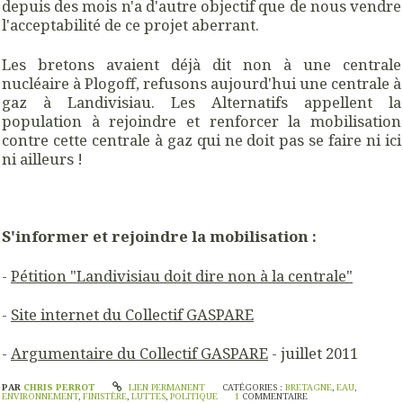
depuis des mois n'a d'autre objectif que de nous vendre
l'acceptabilité de ce projet aberrant.
Les bretons avaient déjà dit non à une centrale
nucléaire à Plogoff, refusons aujourd'hui une centrale à
gaz à Landivisiau. Les Alternatifs appellent la
population à rejoindre et renforcer la mobilisation
contre cette centrale à gaz qui ne doit pas se faire ni ici
ni ailleurs !
S'informer et rejoindre la mobilisation :
-
Pétition "Landivisiau doit dire non à la centrale"
-
Site internet du Collectif GASPARE
-
Argumentaire du Collectif GASPARE
- juillet 2011
PAR
CHRIS PERROT
LIEN PERMANENT
CATÉGORIES :
BRETAGNE
,
EAU
,
ENVIRONNEMENT
,
FINISTÈRE
,
LUTTES
,
POLITIQUE
1
COMMENTAIRE