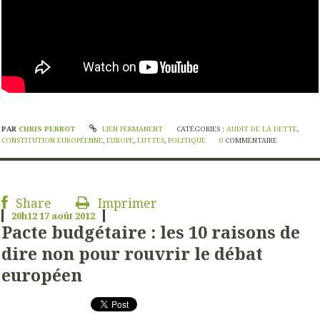
PAR
CHRIS PERROT
LIEN PERMANENT
CATÉGORIES :
AUDIT DE LA DETTE
,
CONSTITUTION EUROPÉENNE
,
EUROPE
,
LUTTES
,
POLITIQUE
0
COMMENTAIRE
Share
Imprimer
20h12
17
août 2012
Pacte budgétaire : les 10 raisons de
dire non pour rouvrir le débat
européen