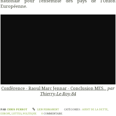
nationale pour l’ensemble des pays de l’Union
Européenne.
Conférence - Raoul Marc Jennar - Conclusion MES...
par
Thierry-Le-Roy-84
PAR
CHRIS PERROT
LIEN PERMANENT
CATÉGORIES :
AUDIT DE LA DETTE
,
EUROPE
,
LUTTES
,
POLITIQUE
0
COMMENTAIRE