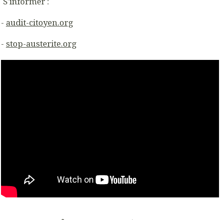
S'informer :
-
audit-citoyen.org
-
stop-austerite.org