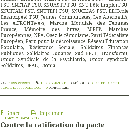
FSU, SNETAP-FSU, SNUAS FP FSU, SNU Pôle Emploi FSU,
SNUITAM FSU, SNUTEFI FSU, SNUCLIAS FSU, EE(Ecole
Emancipée) FSU, Jeunes Communistes, Les Alternatifs,
Les efFRONTé-e-s, Marche Mondiale des Femmes
France, Mémoire des luttes, M'PEP, Marches
Européennes, NPA, Osez le féminisme, Parti Fédéraliste
Européen, Parti pour la décroissance, Réseau Éducation
Populaire, Résistance Sociale, Solidaires Finances
Publiques, Solidaires Douanes, Sud BPCE, Transform!,
Union Syndicale de la Psychiatrie, Union syndicale
Solidaires, UFAL, Utopia.
PAR
CHRIS PERROT
LIEN PERMANENT
CATÉGORIES :
AUDIT DE LA DETTE
,
EUROPE
,
LUTTES
,
POLITIQUE
0
COMMENTAIRE
Share
Imprimer
16h21
21
sept. 2012
Contre la ratification du pacte