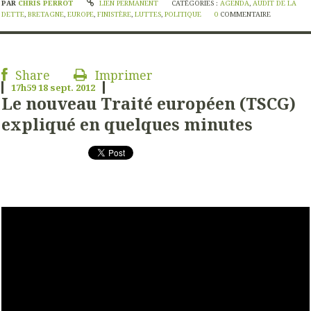
PAR
CHRIS PERROT
LIEN PERMANENT
CATÉGORIES :
AGENDA
,
AUDIT DE LA
DETTE
,
BRETAGNE
,
EUROPE
,
FINISTÈRE
,
LUTTES
,
POLITIQUE
0
COMMENTAIRE
Share
Imprimer
17h59
18
sept. 2012
Le nouveau Traité européen (TSCG)
expliqué en quelques minutes