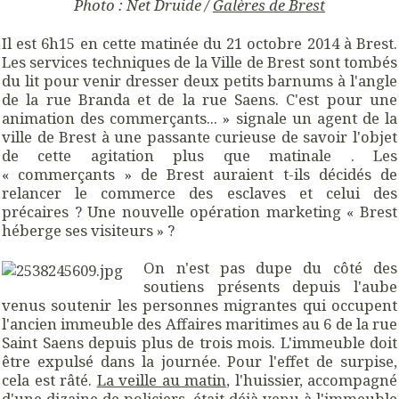
Photo : Net Druide /
Galères de Brest
Il est 6h15 en cette matinée du 21 octobre 2014 à Brest.
Les services techniques de la Ville de Brest sont tombés
du lit pour venir dresser deux petits barnums à l'angle
de la rue Branda et de la rue Saens. C'est pour une
animation des commerçants... » signale un agent de la
ville de Brest à une passante curieuse de savoir l'objet
de cette agitation plus que matinale . Les
« commerçants » de Brest auraient t-ils décidés de
relancer le commerce des esclaves et celui des
précaires ? Une nouvelle opération marketing « Brest
héberge ses visiteurs » ?
On n'est pas dupe du côté des
soutiens présents depuis l'aube
venus soutenir les personnes migrantes qui occupent
l'ancien immeuble des Affaires maritimes au 6 de la rue
Saint Saens depuis plus de trois mois. L'immeuble doit
être expulsé dans la journée. Pour l'effet de surpise,
cela est râté.
La veille au matin
, l'huissier, accompagné
d'une dizaine de policiers, était déjà venu à l'immeuble