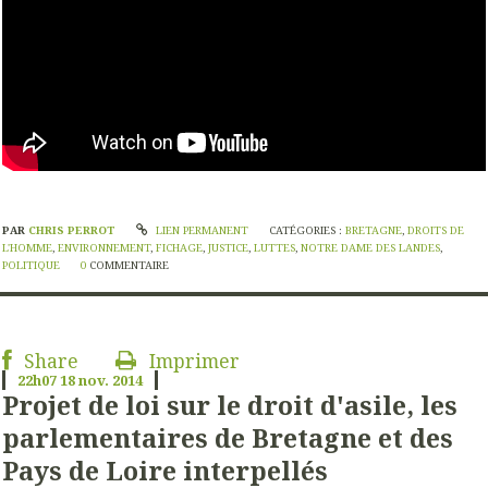
PAR
CHRIS PERROT
LIEN PERMANENT
CATÉGORIES :
BRETAGNE
,
DROITS DE
L'HOMME
,
ENVIRONNEMENT
,
FICHAGE
,
JUSTICE
,
LUTTES
,
NOTRE DAME DES LANDES
,
POLITIQUE
0
COMMENTAIRE
Share
Imprimer
22h07
18
nov. 2014
Projet de loi sur le droit d'asile, les
parlementaires de Bretagne et des
Pays de Loire interpellés