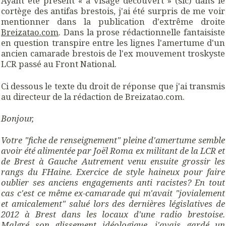
Ayant été présent « à visage découvert » (sic) dans le
cortège des antifas brestois, j'ai été surpris de me voir
mentionner dans la publication d'extrême droite
Breizatao.com
. Dans la prose rédactionnelle fantaisiste
en question transpire entre les lignes l'amertume d'un
ancien camarade brestois de l'ex mouvement troskyste
LCR passé au Front National.
Ci dessous le texte du droit de réponse que j'ai transmis
au directeur de la rédaction de Breizatao.com.
Bonjour,
Votre "fiche de renseignement" pleine d'amertume semble
avoir été alimentée par Joël Roma ex militant de la LCR et
de Brest à Gauche Autrement venu ensuite grossir les
rangs du FHaine. Exercice de style haineux pour faire
oublier ses anciens engagements anti racistes? En tout
cas c'est ce même ex-camarade qui m'avait "jovialement
et amicalement" salué lors des dernières législatives de
2012 à Brest dans les locaux d'une radio brestoise.
Malgré son glissement idéologique, j'avais gardé un