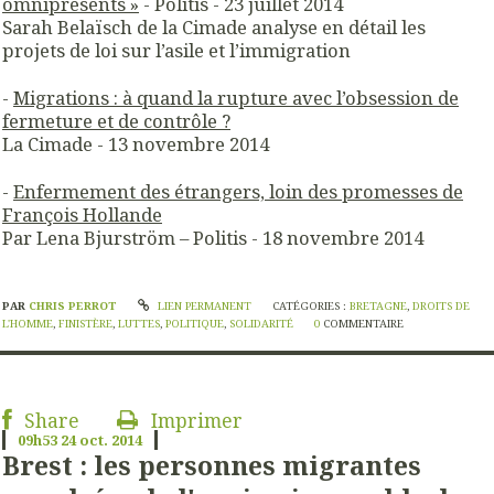
omniprésents »
- Politis - 23 juillet 2014
Sarah Belaïsch de la Cimade analyse en détail les
projets de loi sur l’asile et l’immigration
-
Migrations : à quand la rupture avec l’obsession de
fermeture et de contrôle ?
La Cimade - 13 novembre 2014
-
Enfermement des étrangers, loin des promesses de
François Hollande
Par Lena Bjurström – Politis - 18 novembre 2014
PAR
CHRIS PERROT
LIEN PERMANENT
CATÉGORIES :
BRETAGNE
,
DROITS DE
L'HOMME
,
FINISTÈRE
,
LUTTES
,
POLITIQUE
,
SOLIDARITÉ
0
COMMENTAIRE
Share
Imprimer
09h53
24
oct. 2014
Brest : les personnes migrantes