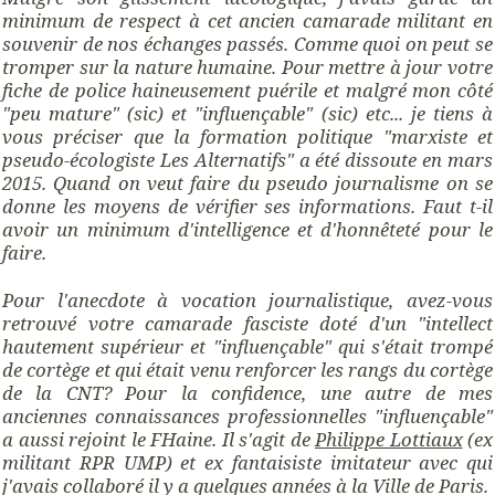
minimum de respect à cet ancien camarade militant en
souvenir de nos échanges passés. Comme quoi on peut se
tromper sur la nature humaine. Pour mettre à jour votre
fiche de police haineusement puérile et malgré mon côté
"peu mature" (sic) et "influençable" (sic) etc... je tiens à
vous préciser que la formation politique "marxiste et
pseudo-écologiste Les Alternatifs" a été dissoute en mars
2015. Quand on veut faire du pseudo journalisme on se
donne les moyens de vérifier ses informations. Faut t-il
avoir un minimum d'intelligence et d'honnêteté pour le
faire.
Pour l'anecdote à vocation journalistique, avez-vous
retrouvé votre camarade fasciste doté d'un "intellect
hautement supérieur et "influençable" qui s'était trompé
de cortège et qui était venu renforcer les rangs du cortège
de la CNT? Pour la confidence, une autre de mes
anciennes connaissances professionnelles "influençable"
a aussi rejoint le FHaine. Il s'agit de
Philippe Lottiaux
(ex
militant RPR UMP) et ex fantaisiste imitateur avec qui
j'avais collaboré il y a quelques années à la Ville de Paris.