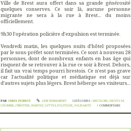
Ville de Brest aura offert dans sa grande générosité
quelques conserves. Ce soir là, aucune personne
migrante ne sera à la rue à Brest... du moins
officiellement.
9h30 l'opération policière d'expulsion est terminée.
Vendredi matin, les quelques nuits d'hôtel proposées
par le sous-préfet sont terminées. Ce sont à nouveau 28
personnes, dont de nombreux enfants en bas âge qui
risquent de se retrouver à la rue ce soir à Brest. Dehors,
il fait un vrai temps pourri brestois. Ce n'est pas grave
car l'actualité politique et médiatique est dèjà sur
d'autres sujets plus légers. Brest héberge ses visiteurs...
PAR
CHRIS PERROT
LIEN PERMANENT
CATÉGORIES :
BRETAGNE
,
DROITS DE
L'HOMME
,
FINISTÈRE
,
HABITAT
,
LUTTES
,
POLITIQUE
,
SOLIDARITÉ
1
COMMENTAIRE