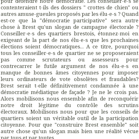
pour défendre notre démocratie. Les conseiller-e-s se
contenteraient t-ils des dossiers " crottes de chien" ou
autres amuse-gueules proposés par les élu-e-s ? Quand
est-ce que la "démocratie participative" sera autre
chose à Brest qu'un slogan de campagne électorale ?
Conseiller-e-s des quartiers brestois, étonnez-moi en
exigeant de la part de nos élu-e-s que les prochaines
élections soient démocratiques... A ce titre, pourquoi
tous les conseiller-e-s de quartier ne se proposeraient
pas comme scrutateurs ou assesseurs pour
contrecarrer le futile argument de nos élu-e-s en
manque de bonnes âmes citoyennes pour imposer
leurs ordinateurs de vote obsolètes et fraudables?
Brest serait t-elle définitivement condamnée à une
démocratie médiatique de façade ? Je ne le crois pas.
Alors mobilisons nous ensemble afin de reconquérir
notre droit légitime du contrôle des scrutins
électoraux. Mobilisons nous pour que les conseils de
quartiers soient un véritable outil de la participation
citoyenne. Pour que "construire Brest ensemble" soit
autre chose qu'un slogan mais bien une réalité vécue
par tous et par toutes.