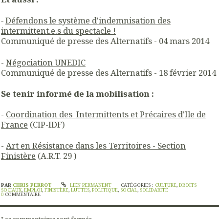
-
Défendons le système d'indemnisation des
intermittent.e.s du spectacle !
Communiqué de presse des Alternatifs - 04 mars 2014
-
Négociation UNEDIC
Communiqué de presse des Alternatifs - 18 février 2014
Se tenir informé de la mobilisation :
-
Coordination des Intermittents et Précaires d'Ile de
France
(CIP-IDF)
-
Art en Résistance dans les Territoires - Section
Finistère
(A.R.T. 29 )
PAR
CHRIS PERROT
LIEN PERMANENT
CATÉGORIES :
CULTURE
,
DROITS
SOCIAUX
,
EMPLOI
,
FINISTÈRE
,
LUTTES
,
POLITIQUE
,
SOCIAL
,
SOLIDARITÉ
0
COMMENTAIRE
Les commentaires sont fermés.