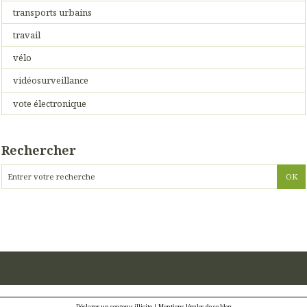
transports urbains
travail
vélo
vidéosurveillance
vote électronique
Rechercher
Déclarer un contenu illicite
|
Mentions légales de ce blog