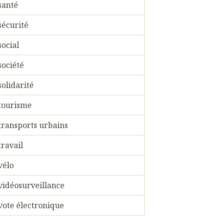
santé
sécurité
social
société
solidarité
tourisme
transports urbains
travail
vélo
vidéosurveillance
vote électronique