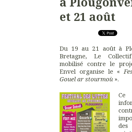
à Plougonver 
et 21 août
Du 19 au 21 août à Pl
Bretagne, Le Collect
mobilisé contre le pro
Envel organise le «
Fe
Gouel ar stourmoù
».
Ce 
info
cont
impo
des