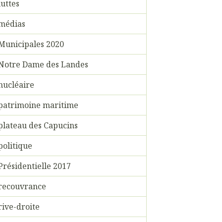
luttes
médias
Municipales 2020
Notre Dame des Landes
nucléaire
patrimoine maritime
plateau des Capucins
politique
Présidentielle 2017
recouvrance
rive-droite