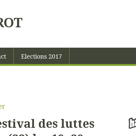
ROT
ct
Elections 2017
er
stival des luttes