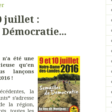
er
juillet :
 Démocratie...
 n'a été une
ieuse qu'en
ous lançons
016 !
cédentes, la
nts* s’adresse
de la région,
ts, toutes les