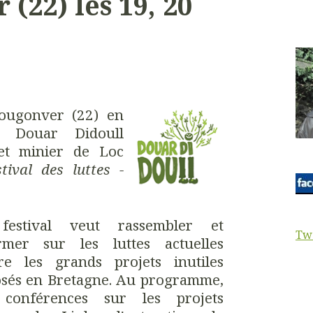
(22) les 19, 20
ougonver (22) en
if Douar Didoull
jet minier de Loc
stival des luttes -
festival veut rassembler et
Tw
rmer sur les luttes actuelles
re les grands projets inutiles
sés en Bretagne. Au programme,
 conférences sur les projets