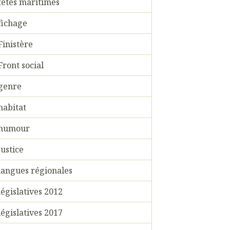
fêtes maritimes
fichage
Finistère
Front social
genre
habitat
humour
justice
langues régionales
législatives 2012
législatives 2017