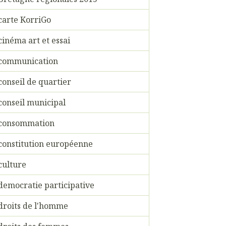
carte KorriGo
cinéma art et essai
communication
conseil de quartier
conseil municipal
consommation
constitution européenne
culture
democratie participative
droits de l'homme