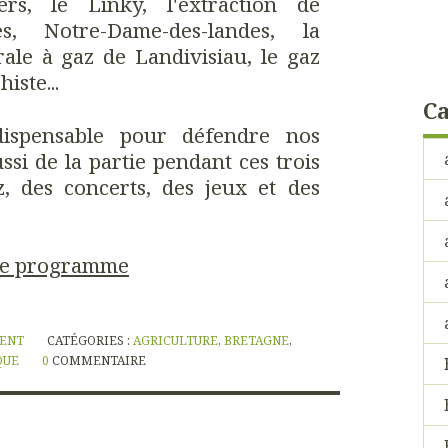
ers, le Linky, l'extraction de
es, Notre-Dame-des-landes, la
rale à gaz de Landivisiau, le gaz
histe...
Ca
ndispensable pour défendre nos
aussi de la partie pendant ces trois
z, des concerts, des jeux et des
 le programme
NENT
CATÉGORIES :
AGRICULTURE
,
BRETAGNE
,
QUE
0
COMMENTAIRE