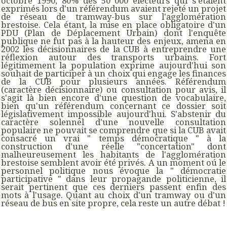
octobre 1990, 80% des 50 000 électeurs qui s'étaient
exprimés lors d'un référendum avaient rejeté un projet
de réseau de tramway-bus sur l'agglomération
brestoise. Cela étant, la mise en place obligatoire d'un
PDU (Plan de Déplacement Urbain) dont l'enquête
publique ne fut pas à la hauteur des enjeux, amena en
2002 les décisionnaires de la CUB à entreprendre une
réflexion autour des transports urbains. Fort
légitimement la population exprime aujourd'hui son
souhait de participer à un choix qui engage les finances
de la CUB pour plusieurs années. Référendum
(caractère décisionnaire) ou consultation pour avis, il
s'agit là bien encore d'une question de vocabulaire,
bien qu'un référendum concernant ce dossier soit
législativement impossible aujourd'hui. S'abstenir du
caractère solennel d'une nouvelle consultation
populaire ne pouvait se comprendre que si la CUB avait
consacré un vrai " temps démocratique " à la
construction d'une réelle "concertation" dont
malheureusement les habitants de l'agglomération
brestoise semblent avoir été privés. A un moment oú le
personnel politique nous évoque la " démocratie
participative " dans leur propagande politicienne, il
serait pertinent que ces derniers passent enfin des
mots à l'usage. Quant au choix d'un tramway ou d'un
réseau de bus en site propre, cela reste un autre débat !