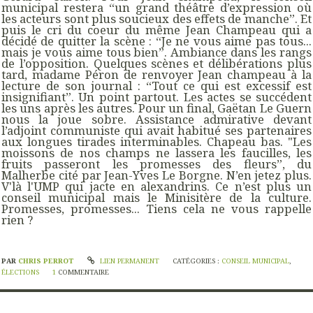
municipal restera “
un grand théâtre d’expression où
les acteurs sont plus soucieux des effets de manche
”. Et
puis le cri du coeur du même Jean Champeau qui a
décidé de quitter la scène : “
Je ne vous aime pas tous...
mais je vous aime tous bien
”. Ambiance dans les rangs
de l’opposition. Quelques scènes et délibérations plus
tard, madame Péron de renvoyer Jean champeau à la
lecture de son journal : “
Tout ce qui est excessif est
insignifiant
”. Un point partout. Les actes se succédent
les uns après les autres. Pour un final, Gaëtan Le Guern
nous la joue sobre. Assistance admirative devant
l’adjoint communiste qui avait habitué ses partenaires
aux longues tirades interminables. Chapeau bas. "
Les
moissons de nos champs ne lassera les faucilles, les
fruits passeront les promesses des fleurs
”, du
Malherbe cité par Jean-Yves Le Borgne. N’en jetez plus.
V'là l'UMP qui jacte en alexandrins. Ce n’est plus un
conseil municipal mais le Minisitère de la culture.
Promesses, promesses... Tiens cela ne vous rappelle
rien ?
PAR
CHRIS PERROT
LIEN PERMANENT
CATÉGORIES :
CONSEIL MUNICIPAL
,
ÉLECTIONS
1
COMMENTAIRE