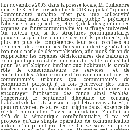
Fin novembre 2003, dans la presse locale, M. Cuillandre
maire de Brest et président de la CUB rappelait " qu'une
Communauté urbaine n'est pas une collectivité
territoriale mais un établissement public ", précisant
l'absence, à son grand regret (sic), de la désignation des
organes de l'intercommunalité au suffrage universel.
On notera que si les structures communautaires
peuvent apparaître comme des outils pertinents, de
plus en plus de compétences leur sont confiées au
détriment des communes. Dans un contexte général oú
l'on nous parle de décentralisation, afin nous dit-on de
rapprocher les organes décisionnaires des habitants,
on ne peut que constater que dans la réalité tout est fait
pour les en éloigner, limitant aux habitants le simple
rôle de consommateurs de services... et de
contribuables. Alors comment trouver normal que les
communautés urbaines (ou communautés de
communes) puissent à la fois percevoir des taxes
locales sans que les habitants puissent sanctionner ou
encourager l'utilisation des fonds ainsi récoltés.
Concernant le sentiment d'hostilité de certains
habitants de la CUB face au projet detramway à Brest, il
peut trouver entre autre son origine dans l'absence de
réelle " concertation " avec la population. En effet, au
delà de la sémantique communautaire, il n'a été
proposé qu'une simple opération de communication
autour d'un projet pré-décidé. On se souvient qu'en