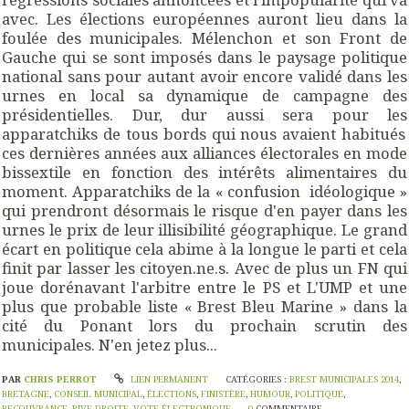
avec. Les élections européennes auront lieu dans la
foulée des municipales. Mélenchon et son Front de
Gauche qui se sont imposés dans le paysage politique
national sans pour autant avoir encore validé dans les
urnes en local sa dynamique de campagne des
présidentielles. Dur, dur aussi sera pour les
apparatchiks de tous bords qui nous avaient habitués
ces dernières années aux alliances électorales en mode
bissextile en fonction des intérêts alimentaires du
moment. Apparatchiks de la « confusion idéologique »
qui prendront désormais le risque d'en payer dans les
urnes le prix de leur illisibilité géographique. Le grand
écart en politique cela abime à la longue le parti et cela
finit par lasser les citoyen.ne.s.
Avec de plus un FN qui
joue dorénavant l'arbitre entre le PS et L'UMP et une
plus que probable liste « Brest Bleu Marine » dans la
cité du Ponant lors du prochain scrutin des
municipales. N'en jetez plus...
PAR
CHRIS PERROT
LIEN PERMANENT
CATÉGORIES :
BREST MUNICIPALES 2014
,
BRETAGNE
,
CONSEIL MUNICIPAL
,
ÉLECTIONS
,
FINISTÈRE
,
HUMOUR
,
POLITIQUE
,
RECOUVRANCE
,
RIVE-DROITE
,
VOTE ÉLECTRONIQUE
0
COMMENTAIRE