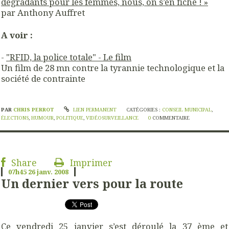
dégradants pour les femmes, nous, on s’en fiche ! »
par Anthony Auffret
A voir :
-
"RFID, la police totale" - Le film
Un film de 28 mn contre la tyrannie technologique et la
société de contrainte
PAR
CHRIS PERROT
LIEN PERMANENT
CATÉGORIES :
CONSEIL MUNICIPAL
,
ÉLECTIONS
,
HUMOUR
,
POLITIQUE
,
VIDÉOSURVEILLANCE
0
COMMENTAIRE
Share
Imprimer
07h45
26
janv. 2008
Un dernier vers pour la route
Ce vendredi 25 janvier s’est déroulé la 37 ème et