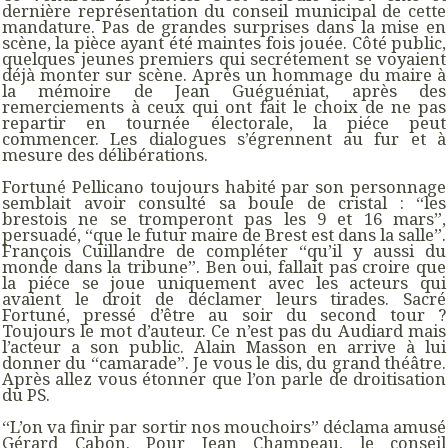
dernière représentation du conseil municipal de cette
mandature. Pas de grandes surprises dans la mise en
scène, la pièce ayant été maintes fois jouée. Côté public,
quelques jeunes premiers qui secrétement se voyaient
déjà monter sur scène. Après un hommage du maire à
la mémoire de Jean Guéguéniat, après des
remerciements à ceux qui ont fait le choix de ne pas
repartir en tournée électorale, la piéce peut
commencer. Les dialogues s’égrennent au fur et à
mesure des délibérations.
Fortuné Pellicano toujours habité par son personnage
semblait avoir consulté sa boule de cristal : “
les
brestois ne se tromperont pas les 9 et 16 mars
”,
persuadé, “
que le futur maire de Brest est dans la salle
”.
François Cuillandre de compléter “
qu’il y aussi du
monde dans la tribune
”. Ben oui, fallait pas croire que
la piéce se joue uniquement avec les acteurs qui
avaient le droit de déclamer leurs tirades. Sacré
Fortuné, pressé d’être au soir du second tour ?
Toujours le mot d’auteur. Ce n’est pas du Audiard mais
l’acteur a son public. Alain Masson en arrive à lui
donner du “
camarade
”. Je vous le dis, du grand théâtre.
Après allez vous étonner que l’on parle de droitisation
du PS.
“
L’on va finir par sortir nos mouchoirs
” déclama amusé
Gérard Cabon. Pour Jean Champeau, le conseil