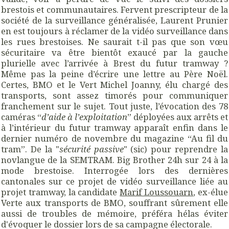
brestois et communautaires. Fervent prescripteur de la
société de la surveillance généralisée, Laurent Prunier
en est toujours à réclamer de la vidéo surveillance dans
les rues brestoises. Ne saurait t-il pas que son
vœu
sécuritaire va être bientôt exaucé par la gauche
plurielle avec l’arrivée à Brest du futur tramway ?
Même pas la peine d’écrire une lettre au Père Noël.
Certes, BMO et le Vert Michel Joanny, élu chargé des
transports, sont assez timorés pour communiquer
franchement sur le sujet. Tout juste, l’évocation des 78
caméras “
d’aide à l’exploitation
” déployées aux arrêts et
à l’intérieur du futur tramway apparaît enfin dans le
dernier numéro de novembre du magazine “Au fil du
tram”. De la "
sécurité passive
" (sic) pour reprendre la
novlangue de la SEMTRAM. Big Brother 24h sur 24 à la
mode brestoise. Interrogée lors des dernières
cantonales sur ce projet de vidéo surveillance liée au
projet tramway, la candidate
Marif Loussouarn
, ex-élue
Verte aux transports de BMO, souffrant sûrement elle
aussi de troubles de mémoire, préféra hélas éviter
d'évoquer le dossier lors de sa campagne électorale.