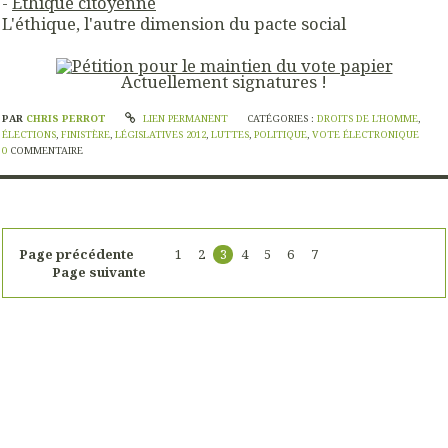
-
Ethique citoyenne
L'éthique, l'autre dimension du pacte social
Actuellement
signatures !
PAR
CHRIS PERROT
LIEN PERMANENT
CATÉGORIES :
DROITS DE L'HOMME
,
ÉLECTIONS
,
FINISTÈRE
,
LÉGISLATIVES 2012
,
LUTTES
,
POLITIQUE
,
VOTE ÉLECTRONIQUE
0
COMMENTAIRE
Page précédente
1
2
3
4
5
6
7
Page suivante