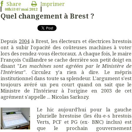
Share
Imprimer
08h53
07
mai 2012
Quel changement à Brest ?
Depuis
2004
à Brest, les électeurs et électrices brestois
ont à subir l'opacité des coûteuses machines à voter
lors des rendez-vous électoraux. A chaque fois, le maire
François Cuillandre se cache derrière son petit doigt en
disant "
Les machines sont agréées par le Ministère de
l'Intérieu
r". Circulez y'a rien à dire. Le mépris
institutionnel dans toute sa splendeur. L'argument s'est
toujours avéré un peu court quand on sait que le
Ministre de l'Intérieur à l'origine en 2003 de cet
agrément s'appelle ... Nicolas Sarkozy.
Le hic aujourd'hui pour la gauche
plurielle brestoise (les élu-e-s brestois
Verts, PCF et PG (ex- BNC) inclus) est
que le prochain gouvernement