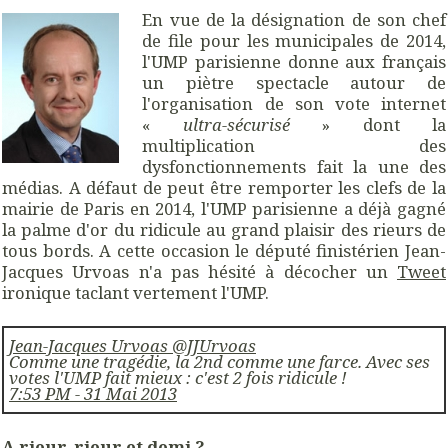
En vue de la désignation de son chef
de file pour les municipales de 2014,
l'UMP parisienne donne aux français
un piètre spectacle autour de
l'organisation de son vote internet
«
ultra-sécurisé
» dont la
multiplication des
dysfonctionnements fait la une des
médias. A défaut de peut être remporter les clefs de la
mairie de Paris en 2014, l'UMP parisienne a déjà gagné
la palme d'or du ridicule au grand plaisir des rieurs de
tous bords. A cette occasion le député finistérien Jean-
Jacques Urvoas n'a pas hésité à décocher un
Tweet
ironique taclant vertement l'UMP.
Jean-Jacques Urvoas @JJUrvoas
Comme une tragédie, la 2nd comme une farce. Avec ses
votes l'UMP fait mieux : c'est 2 fois ridicule !
7:53 PM - 31 Mai 2013
A rieur, rieur et demi ?