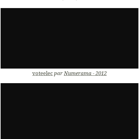
voteelec
par
Numerama - 2012